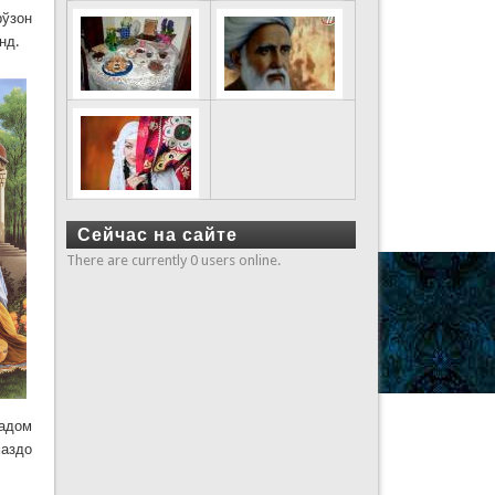
рўзон
нд.
Сейчас на сайте
There are currently 0 users online.
кадом
маздо