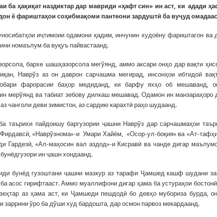
и ба ҳақиқат наздиктар дар мавриди «ҳафт син» ин аст, ки адади ҳа
дон ё фариштаҳои соҳибмақоми пантеони зардуштӣ ба вуҷуд омадаас
уносибатҳои иҷтимоии одамони қадим, инчунин худоёну фариштагон ва 
рини номаълум ба вуқуъ пайвастаанд.
зорсола, бархе шашҳазорсола мегўянд, аммо аксари онҳо дар вақти ҳис
иқан, Наврўз аз он даврон сарчашма мегирад, инсонҳои ибтидоӣ вақ
робари фарорасии баҳор медиданд, ки барфу яхҳо об мешаванд, о
мин мерўянд ва табиат зебову дилкаш мешавад. Одамон ин манзараҳоро 
з чанголи деви зимистон, аз сардию карахтӣ раҳо шудаанд.
ба таърихи пайдоишу баргузории ҷашни Наврўз дар сарчашмаҳои таъ
м Фирдавсӣ, «Наврўзнома»-и Умари Хайём, «Осор-ул-боқия» ва «Ат-тафҳ
ди Гардезӣ, «Ал-маҳосин вал аздод»-и Кисравӣ ва чанде дигар маълум
 бунёдгузори ин ҷашн хондаанд.
иди бунёд гузоштани ҷашни мазкур аз тарафи Ҷамшед кашф шудани з
 ба асос гирифтааст. Аммо муаллифони дигар ҳама ба устураҳои бостонӣ
зеҳтар аз ҳама аст, ки Ҷамшеди пешдодӣ бо девҳо мубориза бурда, о
ти заррини ўро ба дўши худ бардошта, дар осмон парвоз мекардаанд.