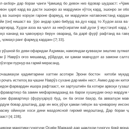
ул-ахбор» дар бораи ҷанги Ҷамшед бо девон низ ёдовар шудааст: «Ҷа
евон ҳарб кард ва дасти эшонро аз мардумон кўтоҳ кард, эшонро зи об
д ва эшонро корҳои гароне фармуд, ки мардумон натавонистанд карда
йи [он] нишаст ва ўро андар ҳаво бибурд ва дуо кард то Худои азза ва
аргирад. Худои азза ва ҷалл аз некўсиратии вай дуои ў мустаҷоб кард.
ҳо кананд ва ҷавоҳирҳо берун оваранд, ба дарё фурў рафтанд ва гав
ҷомаҳо ранг фармуд кардан» [7; 33].
у рўшноӣ бо деви офаридаи Аҳриман, намояндаи қувваҳои зиштию зулма
ии ў Наврўз оғоз мешавад, рўйдоде, ки ҳамаи мавҷудот аз замони салт
 рўзгори пурнур ва гармӣ мерасанд.
арчашмаҳои қадимтарини хаттии асотири Эрони бостон китоби муқа
н роҷеъ истилоҳ ва ҷашни Наврўз сухане дар миён нест. Аммо дар ин кито
идои фарвардин ишора рафтааст, ки зартуштиён ба хотири арвоҳи гузаш
– фравартиҳо ба замин мефаромадаанд ва барои хушнудии онҳо мардум
ии фравартиҳо (фуруҳарҳо) буд, он ба оғози баҳор, ба аввалҳои ма
рдум бовар доштанд, дар ин моҳ рўҳи ҳамаи гиёҳон ва ҷонварону инсон
расму ойинҳои хоси дини маздоясноӣ гиромӣ медоштанд. Дар бораи 
ст [4; 238].
оҷикони манотиқи гуногуни Осиёи Марказӣ дар шаклҳои гуногун боқӣ монд