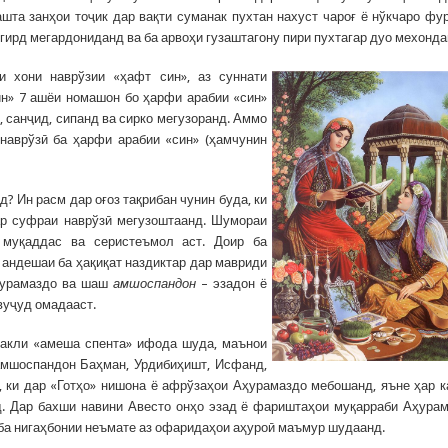
ашта занҳои тоҷик дар вақти суманак пухтан нахуст чароғ ё нўкчаро фу
г гирд мегардониданд ва ба арвоҳи гузаштагону пири пухтагар дуо мехонда
 хони наврўзии «ҳафт син», аз суннати
ин» 7 ашёи номашон бо ҳарфи арабии «син»
, санҷид, сипанд ва сирко мегузоранд. Аммо
наврўзӣ ба ҳарфи арабии «син» (ҳамчунин
? Ин расм дар оғоз тақрибан чунин буда, ки
ар суфраи наврўзӣ мегузоштаанд. Шумораи
 муқаддас ва серистеъмол аст. Доир ба
 андешаи ба ҳақиқат наздиктар дар мавриди
Аҳурамаздо ва шаш
амшоспандон
– эзадон ё
вуҷуд омадааст.
шакли «амеша спента» ифода шуда, маънои
амшоспандон Баҳман, Урдибиҳишт, Исфанд,
 ки дар «Готҳо» нишона ё афрўзаҳои Аҳурамаздо мебошанд, яъне ҳар 
д. Дар бахши навини Авесто онҳо эзад ё фариштаҳои муқарраби Аҳура
) ба нигаҳбонии неъмате аз офаридаҳои аҳуроӣ маъмур шудаанд.