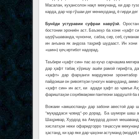
Масалан, куҳансолон нақл мекунанд, ки дар гуз
карда, дар чор гўшаи дег мениҳоданд, ё гирди де
Бунёди устуравии суфраи наврўзӣ.
Оростани
бостонии эрониён аст. Баъзеҳо ба хони «ҳафт с
шурўъшаванда, чунончи, сабза, сир, себ, суманак
ин анъана як андоза таҳриф шудааст. Ин хони 
«шин») ҳеҷ иртибот надорад.
Таъбири «ҳафт син» пас аз куҷо сарчашма мегирад
дар ҳафт табақ хўришу ашёи рамзӣ гирифта, д
«ҳафт» дар фарҳанги мардумони эронитабор
пайдоиши он ривоятҳои гуногун мавҷуданд, аммо
«ҳафт син» ин аст, ки адади ҳафт аз ҷамъи 
фариштаҳои соҳибмақоми пантеони зардуштӣ ба 
Вожаии «амшоспанд» дар забони авестоӣ дар 
"муқаддаси ҷовид"-ро дорад. Ба шумори шаш 
Шаҳривар, Хурдод ва Амурдод дохил мешаванд,
хислатҳои неки офаридгорро таҷассум мекунан
ҳастанд, ки ҳар яке дар ҷаҳони астуманд (моддӣ