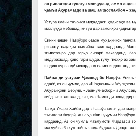
он ривоятҳои гуногун мавҷуданд, аммо андеша
ҷамъи Аҳурамаздо ва шаш
амшоспандон
– эза
Устура баёни таърихи муқаддаси ҳодисаҳо ва м
махлуқҳо мебошад, ки гўй дар замонҳои қадимта
Синни ҷашни Наврўзро баъзе муҳаққиқон панҷҳа
ривояту нақлҳои оммиёна такя кардаанд. Мант
зимистонро дар ғорҳо сипарӣ мекарданд, ба
медурахшад, ҳаво гарм шуда, гулу гиёҳҳо аз за
шодию хурсандӣ мекарданд ва мепиндоштанд, ки а
Пайванди устураи Ҷамшед бо Наврўз.
Роҷеъ 
адабӣ, аз он ҷумла, дар «Шоҳнома»-и Абулқоси
Абўрайҳони Берунӣ, «Зайн-ул-ахбор»-и Абулсаи
зиёд зикр гаштаанд, ки ҳама Ҷамшеди пешдодиро
Танҳо Умари Хайём дар «Наврўзнома» дар мавр
эътидоли баҳорӣ, яъне ҷанбаи нуҷумии Наврўзро
кардаанд. Аз он ҷумла маълумоти Фирдавсӣ во
мағлуб ва ба худ тобеъ карда будааст. Девҳо тах