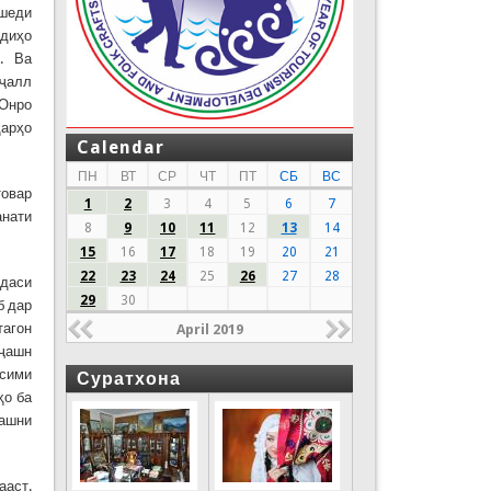
мшеди
одиҳо
н. Ва
 ҷалл
 Онро
ҳарҳо
Calendar
ПН
ВТ
СР
ЧТ
ПТ
СБ
ВС
товар
1
2
3
4
5
6
7
анати
8
9
10
11
12
13
14
15
16
17
18
19
20
21
22
23
24
25
26
27
28
ддаси
29
30
б дар
тагон
April 2019
 ҷашн
всими
Суратхона
ҳо ба
ҷашни
ааст.