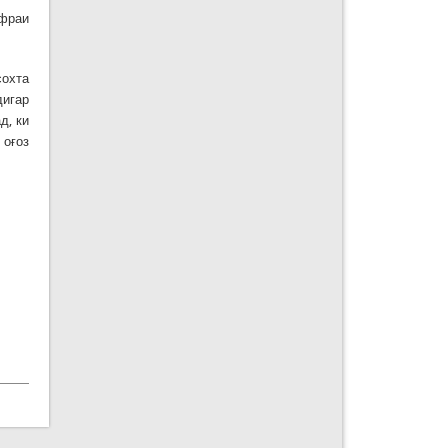
уфраи
сохта
дигар
д, ки
 оғоз