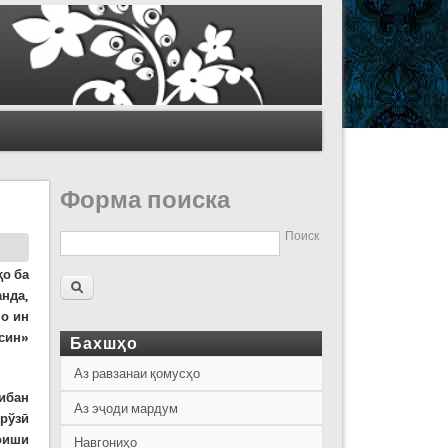
Форма поиска
Поиск
ҳо ба
нда,
мо ин
син»
Бахшҳо
Аз равзанаи қомусҳо
рибан
Аз эҷоди мардум
врўзӣ
доиши
Навгониҳо