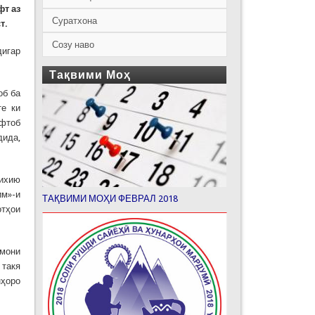
фт аз
Суратхона
т.
Созу наво
дигар
Тақвими Моҳ
об ба
те ки
фтоб
дида,
рихию
им»-и
ТАҚВИМИ МОҲИ ФЕВРАЛ 2018
отҳои
амони
 такя
нҳоро