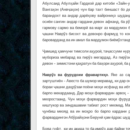
Абулсаид Абулҳайи Гардезӣ дар китоби «Зайн-
Вангаҳон (Анвҷаҳон) чун бар тахт биншаст бо д
барандохт ва андар дарёҳову вайрониҳо шудан
осиёи сангин андар гардани девон афканд, ба рў
гармову сармо ва беморӣ ва марг аз мардумон б
ҷашни Наврўз бисохт ва девонро фармуд то кон
бароварданд ва ин амал ба мардумон биёмўхтанд, 
Ҷамшед ҳамчуни тимсоли аҳуроӣ, таҷассуми нур
мубориза мебарад ва пирўз мегардад. Аз пирўз
девон – зимистони қаҳратун ба баҳори аҳуроӣ, ба
Наврўз ва фурудоии фравартиҳо
. Яке аз с
зартуштиён – Авесто ба шумор меравад, ки дар о
бораи ҷашни даҳрўзаи поёни моҳи исфанд ва ибт
барпо мекардаанд. Дар моҳи фарвардин арвоҳ 
меоростаанд. Чун моҳи фарвардин моҳи фурудо
киштукор ва зиндашавии табиат рост меомад. Ма
ҷунбиш меояд ва ин моҳро бо барпо кардани 
фарвардингон Абўрайҳони Берунӣ ҳам ёдрас шудаа
Бояд гуфт, ки ин ақида то ба имрўз дар байни т