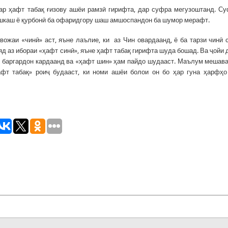
ар ҳафт табақ ғизову ашёи рамзӣ гирифта, дар суфра мегузоштанд. С
ешкаш ё қурбонӣ ба офаридгору шаш амшоспандон ба шумор мерафт.
вожаи «чинӣ» аст, яъне лаълие, ки аз Чин овардаанд, ё ба тарзи чинӣ 
яд аз ибораи «ҳафт синӣ», яъне ҳафт табақ гирифта шуда бошад. Ва ҷойи 
» баргардон кардаанд ва «ҳафт шин» ҳам пайдо шудааст. Маълум мешава
фт табақ» роиҷ будааст, ки номи ашёи болои он бо ҳар гуна ҳарфҳо