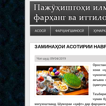
АСОСӢ
ФАРҲАНГШИНОСӢ
ҲУНАРК
ЗАМИНАҲОИ АСОТИРИИ НАВ
Чоп шуд: 09/04/2019
Оростани
хони «
чунончи,
анъана 
(ҳамчуни
Таъбири
чунин б
мегузоштаанд.
Шумораи «ҳафт» дар фарҳанги 