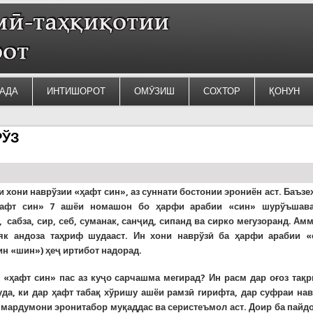
АДА
ИНТИШОРОТ
ОМӮЗИШ
СОХТОР
ҚОНУН
РЎЗ
 хони наврўзии «ҳафт син», аз суннати бостонии эрониён аст. Баъзе
ҳафт син» 7 ашёи номашон бо ҳарфи арабии «син» шурўъшава
 сабза, сир, себ, суманак, санҷид, сипанд ва сирко мегузоранд. Ам
як андоза таҳриф шудааст. Ин хони наврўзӣ ба ҳарфи арабии «
н «шин») ҳеҷ иртибот надорад.
 «ҳафт син» пас аз куҷо сарчашма мегирад? Ин расм дар оғоз тақ
уда, ки дар ҳафт табақ хўришу ашёи рамзӣ гирифта, дар суфраи на
мардумони эронитабор муқаддас ва серистеъмол аст. Доир ба пай