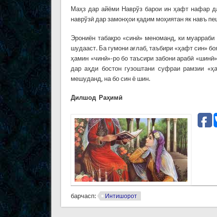
Маҳз дар айёми Наврўз барои ин ҳафт нафар д
наврўзӣ дар замонҳои қадим моҳиятан як навъ п
Эрониён табақро «синӣ» меноманд, ки муарраби 
шудааст. Ба гумони ағлаб, таъбири «ҳафт син» бо
ҳамин «чинӣ»-ро бо таъсири забони арабӣ «шинӣ
дар аҳди бостон гузоштани суфраи рамзии «ҳа
мешуданд, на бо син ё шин.
Д
илшод
Раҳимӣ
барчасп:
Интишорот