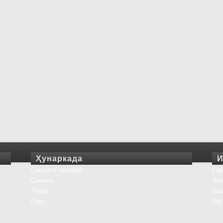
Ҳунаркада
И
Санъати тасвирӣ
Сад
Синамо
Чоп
Театр
На
Рақс
Инт