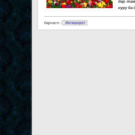
дар там
нуру ба
барчасп:
Интишорот