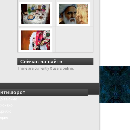
Сейчас на сайте
There are currently 0 users online.
нтишорот
о ва симо
хонаҳо
шрияҳо
ернет