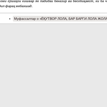
оми гӯшаҳои кишвар як падидаи беназир ва бесобиқаест, ки ба 
 дил фараҳ мебахшад.
Муфассалтар
о «ЁҚУТВОР ЛОЛА, БАР БАРГИ ЛОЛА ЖОЛ