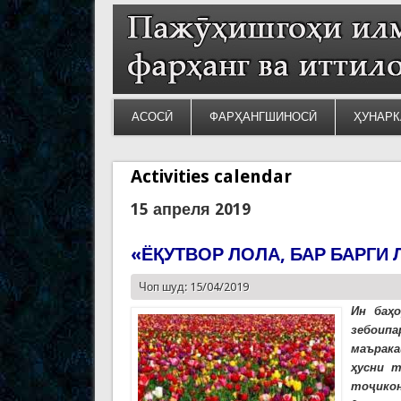
АСОСӢ
ФАРҲАНГШИНОСӢ
ҲУНАРК
Activities calendar
15 апреля 2019
«ЁҚУТВОР ЛОЛА, БАР БАРГИ
Чоп шуд: 15/04/2019
Ин баҳ
зебоип
маърака
ҳусни т
тоҷикон