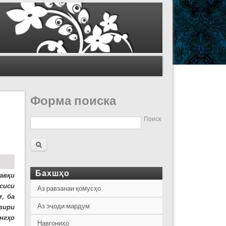
Форма поиска
Поиск
Бахшҳо
авқи
сиси
Аз равзанаи қомусҳо
, ба
Аз эҷоди мардум
зири
нгҳо
Навгониҳо