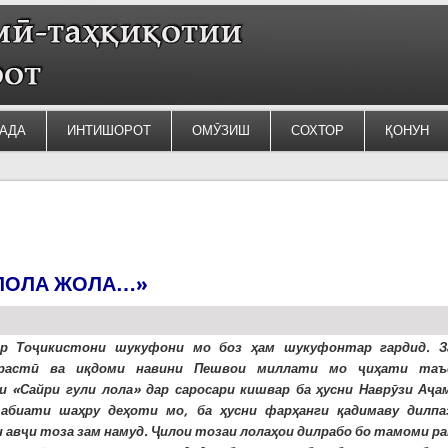
АДА
ИНТИШОРОТ
ОМӮЗИШ
СОХТОР
ҚОНУН
 ЛОЛА ЖОЛА…»
ор Тоҷикистони шукуфони мо боз ҳам шукуфонтар гардид. З
арастӣ ва иқдоми навини Пешвои миллати мо ҷиҳати таъ
и «Сайри гули лола» дар саросари кишвар ба ҳусни Наврӯзи Аҷам
абиати шаҳру деҳоти мо, ба ҳусни фарҳанги қадимаву дилпа
 авҷи тоза зам намуд. Ҷилои тозаи лолаҳои дилрабо бо тамоми ра