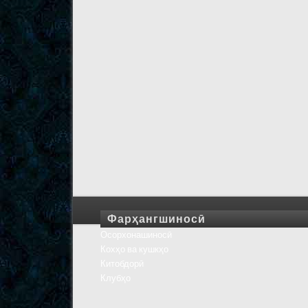
Фарҳангшиносӣ
Осорхонашиносӣ
Кохҳо ва кушкҳо
Китобдорӣ
Клубҳо