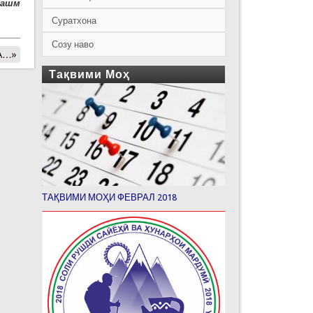
чашм
Суратхона
Созу наво
А…»
Тақвими Моҳ
ТАҚВИМИ МОҲИ ФЕВРАЛ 2018