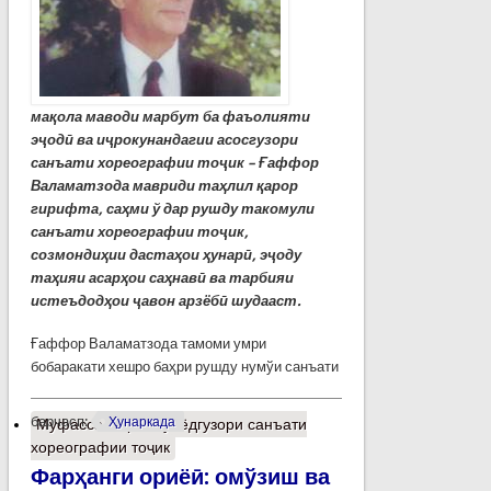
мақола маводи марбут ба фаъолияти
эҷодӣ ва иҷрокунандагии асосгузори
санъати хореографии тоҷик – Ғаффор
Валаматзода мавриди таҳлил қарор
гирифта, саҳми ў дар рушду такомули
санъати хореографии тоҷик,
созмондиҳии дастаҳои ҳунарӣ, эҷоду
таҳияи асарҳои саҳнавӣ ва тарбияи
истеъдодҳои ҷавон арзёбӣ шудааст.
Ғаффор Валаматзода тамоми умри
бобаракати хешро баҳри рушду нумўи санъати
барчасп:
Ҳунаркада
Муфассалтар
о Бунёдгузори санъати
хореографии тоҷик
Фарҳанги ориёӣ: омўзиш ва