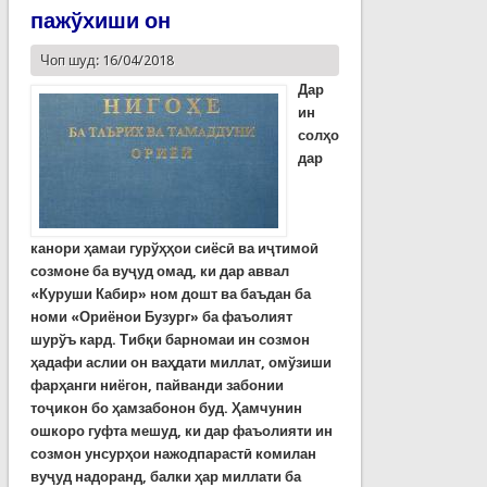
пажўхиши он
Чоп шуд: 16/04/2018
Дар
ин
солҳо
дар
канори ҳамаи гурўҳҳои сиёсӣ ва иҷтимоӣ
созмоне ба вуҷуд омад, ки дар аввал
«Куруши Кабир» ном дошт ва баъдан ба
номи «Ориёнои Бузург» ба фаъолият
шурўъ кард.
Тибқи барномаи ин созмон
ҳадафи аслии он ваҳдати миллат, омўзиши
фарҳанги ниёгон, пайванди забонии
тоҷикон бо ҳамзабонон буд. Ҳамчунин
ошкоро гуфта мешуд, ки дар фаъолияти ин
созмон унсурҳои нажодпарастӣ комилан
вуҷуд надоранд, балки ҳар миллати ба