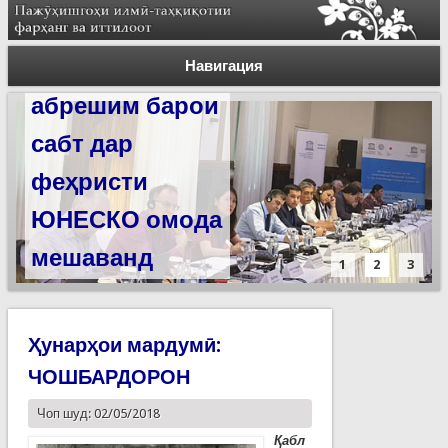
Силсилаи
ёдгориҳои роҳи
Навигация
абрешим барои
сабт дар
феҳристи
ЮНЕСКО омода
мешаванд
1
2
3
Ҳунарҳои мардумӣ:
ЧОШБАРДОРОН
Чоп шуд: 02/05/2018
Қабл