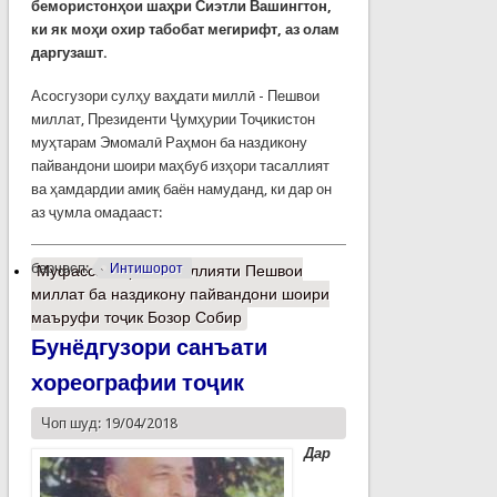
бемористонҳои шаҳри Сиэтли Вашингтон,
ки як моҳи охир табобат мегирифт, аз олам
даргузашт.
Асосгузори сулҳу ваҳдати миллӣ - Пешвои
миллат, Президенти Ҷумҳурии Тоҷикистон
муҳтарам Эмомалӣ Раҳмон ба наздикону
пайвандони шоири маҳбуб изҳори тасаллият
ва ҳамдардии амиқ баён намуданд, ки дар он
аз ҷумла омадааст:
барчасп:
Интишорот
Муфассалтар
о Тасаллияти Пешвои
миллат ба наздикону пайвандони шоири
маъруфи тоҷик Бозор Собир
Бунёдгузори санъати
хореографии тоҷик
Чоп шуд: 19/04/2018
Дар