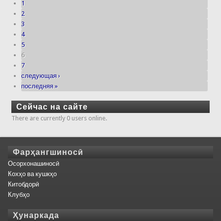
1
2
3
4
5
6
7
следующая ›
последняя »
Сейчас на сайте
There are currently 0 users online.
Фарҳангшиносӣ
Осорхонашиносӣ
Кохҳо ва кушкҳо
Китобдорӣ
Клубҳо
Ҳунаркада