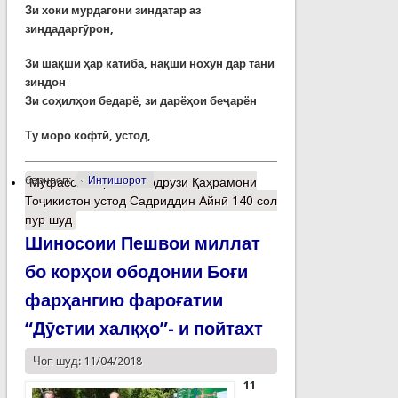
Зи хоки мурдагони зиндатар аз
зиндадаргӯрон,
Зи шақши ҳар катиба, нақши нохун дар тани
зиндон
Зи соҳилҳои бедарё, зи дарёҳои беҷарён
Ту моро кофтӣ, устод,
барчасп:
Интишорот
Муфассалтар
о Ба зодрӯзи Қаҳрамони
Тоҷикистон устод Садриддин Айнӣ 140 сол
пур шуд
Шиносоии Пешвои миллат
бо корҳои ободонии Боғи
фарҳангию фароғатии
“Дӯстии халқҳо”- и пойтахт
Чоп шуд: 11/04/2018
11