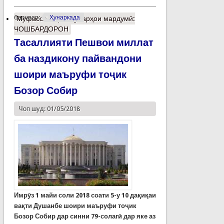
барчасп:
Ҳунаркада
Муфассалтар
о Ҳунарҳои мардумӣ:
ЧОШБАРДОРОН
Тасаллияти Пешвои миллат
ба наздикону пайвандони
шоири маъруфи тоҷик
Бозор Собир
Чоп шуд: 01/05/2018
Имрӯз 1 майи соли 2018 соати 5-у 10 дақиқаи
вақти Душанбе шоири маъруфи тоҷик
Бозор Собир дар синни 79-солагӣ дар яке аз