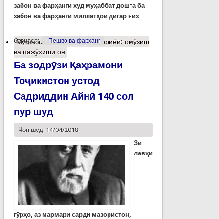
забон ва фарҳанги худ муҳаббат дошта ба
забон ва фарҳанги миллатҳои дигар низ
барчасп:
Пешво ва фарҳанг
Муфассалтар
о Фарҳанги ориёӣ: омўзиш
ва пажўхиши он
Ба зодрӯзи Қаҳрамони
Тоҷикистон устод
Садриддин Айнӣ 140 сол
пур шуд
Чоп шуд: 14/04/2018
Зи
лавҳи
гӯрҳо, аз мармари сарди мазористон,