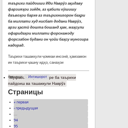
таърихи пайдоиши Иди Наврўз ақидаву
фарзияҳои зиёде, аз қабили кўшишу
даъвоҳои бархе аз таърихнигорон баҳри
ба миллати худ нисбат додани Наврўз,
арзи ҳастӣ дошта бошанд ҳам, маҳсули
офаридаҳои миллати форснажоду
форсзабон будани он ҷойи баҳсу мунозира
надорад.
Таърихи ташаккули ҷомеаи инсонӣ, ҳамзамон
ин таърихи ҷашну идҳо, санаҳои
барчасп:
Интишорот
Муфассалтар
о Назаре ба таърихи
пайдоиш ва ташаккули Наврўз
Страницы
« первая
‹ предыдущая
…
94
95