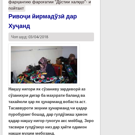
фарҳангию фароғатии “Дӯстии халқҳо”- и
пойтахт
Ривоҷи йирмадўзӣ дар
Хуҷанд
Чоп шуд: 03/04/2018
Нақшу нигори як сўзаниву зардеворӣ аз
сўзаниҳои дигар ба маҳорати баланд ва
тахайюли ҳар як ҳунарманд вобаста аст.
Тасаввуроти зеҳнии ҳунарманд чи қадар
пуробуранг бошад, дар гулдўзиаш ҳамон
қадар нақшу нигор гуногун акс меёбад. Зеро
тасвири гулдўзиҳо низ дар ҳаёти одамон
нақши муҳим мебозанд.