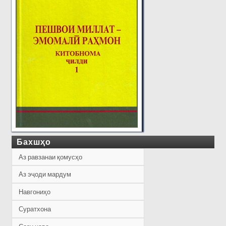
Бахшҳо
Аз равзанаи қомусҳо
Аз эҷоди мардум
Навгониҳо
Суратхона