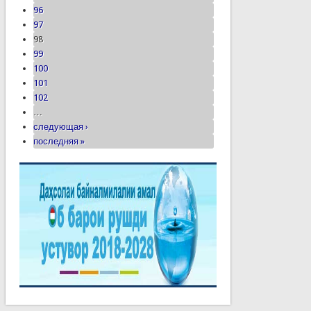
96
97
98
99
100
101
102
…
следующая ›
последняя »