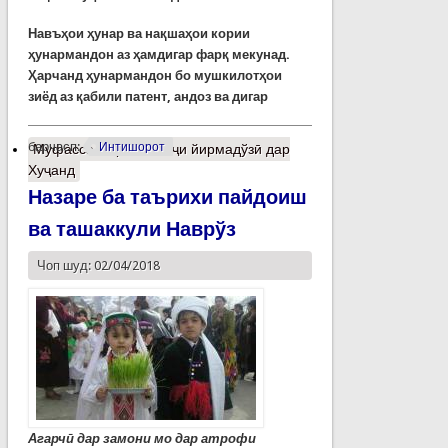
Навъҳои ҳунар ва нақшаҳои кории
ҳунармандон аз ҳамдигар фарқ мекунад.
Ҳарчанд ҳунармандон бо мушкилотҳои
зиёд аз қабили патент, андоз ва дигар
барчасп:
Интишорот
Муфассалтар
о Ривоҷи йирмадўзӣ дар
Хуҷанд
Назаре ба таърихи пайдоиш
ва ташаккули Наврўз
Чоп шуд: 02/04/2018
Агарчӣ дар замони мо дар атрофи