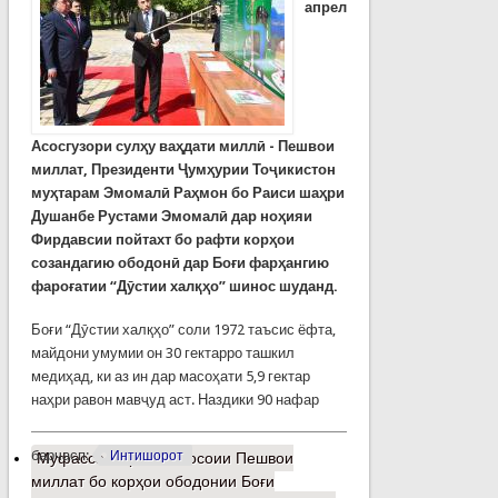
апрел
Асосгузори сулҳу ваҳдати миллӣ - Пешвои
миллат, Президенти Ҷумҳурии Тоҷикистон
муҳтарам Эмомалӣ Раҳмон бо Раиси шаҳри
Душанбе Рустами Эмомалӣ дар ноҳияи
Фирдавсии пойтахт бо рафти корҳои
созандагию ободонӣ дар Боғи фарҳангию
фароғатии “Дӯстии халқҳо” шинос шуданд.
Боғи “Дӯстии халқҳо” соли 1972 таъсис ёфта,
майдони умумии он 30 гектарро ташкил
медиҳад, ки аз ин дар масоҳати 5,9 гектар
наҳри равон мавҷуд аст. Наздики 90 нафар
барчасп:
Интишорот
Муфассалтар
о Шиносоии Пешвои
миллат бо корҳои ободонии Боғи