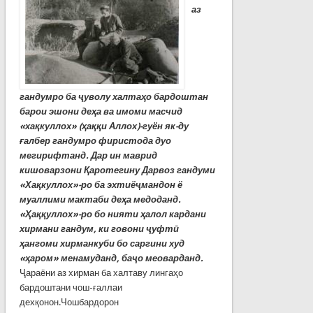
аз
гандумро ба ҷуволу халтаҳо бардоштан
барои эшони деҳа ва имоми масчид
«хақкуллох» (ҳаққи Аллох)-гуён як-ду
ғалбер гандумро фиристода дуо
мегирифтанд.
Дар ин маврид
кишоварзони Қаротегину Дарвоз гандуми
«Хақкуллох»-ро ба эхтиёҷмандон ё
муаллими мактаби деҳа медоданд.
«Ҳаққуллох»-ро бо нияти ҳалол кардани
хирмани гандум, ки говони ҷуфтӣ
ҳангоми хирманкуби бо саргини худ
«ҳаром» менамуданд, баҷо меоварданд.
Ҷараёни аз хирман ба халтаву лингаҳо
бардоштани чош-ғаллаи
дехқонон.Чошбардорон