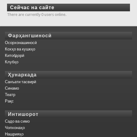
Сейчас на сайте
There are currently 0 users online.
Фарҳангшиносӣ
Осорхонашиносӣ
Кохҳо ва кушкҳо
Китобдорӣ
Клубҳо
Ҳунаркада
Санъати тасвирӣ
Синамо
Театр
Рақс
Интишорот
Садо ва симо
Чопхонаҳо
Нашрияҳо