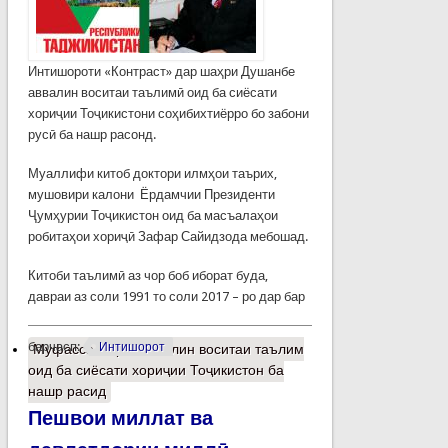
Интишороти «Контраст» дар шаҳри Душанбе
аввалин воситаи таълимӣ оид ба сиёсати
хориҷии Тоҷикистони соҳибихтиёрро бо забони
русӣ ба нашр расонд.
Муаллифи китоб доктори илмҳои таърих,
мушовири калони Ёрдамчии Президенти
Ҷумҳурии Тоҷикистон оид ба масъалаҳои
робитаҳои хориҷӣ Зафар Сайидзода мебошад.
Китоби таълимӣ аз чор боб иборат буда,
давраи аз соли 1991 то соли 2017 – ро дар бар
барчасп:
Интишорот
Муфассалтар
о Аввалин воситаи таълим
оид ба сиёсати хориҷии Тоҷикистон ба
нашр расид
Пешвои миллат ва