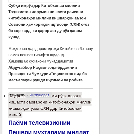
Субҳи имрӯз дар Китобхонаи миллии
Тоҷикистон чорумин нишасти раисони
китобхонаҳои миллии кишварҳои аъзои
Созмони ҳамкориҳои иқтисодӣ (СҲИ) оғоз
ба кор кард, ки қарор аст ду рӯз давом
кунад.
Меҳмонон дар даромадгоҳи Китобхона бо нону
намак пешвоз гирифта шуданд.
Ҳамоиш бо суханони муқаддамотии
Абдуҷаббор Раҳмонзода-
ёрдамчии
Президенти ҶумҳурииТоҷикистон оид ба
масъалаҳои рушди иҷтимоӣ ва робита
барчасп:
Интишорот
Муфассалтар
о Анҷоми рӯзи аввали
нишасти сарварони китобхонаҳои миллии
кишварҳои узви СҲИ дар Китобхонаи
миллӣ
Паёми телевизионии
Пешвои муҳтарами миллат