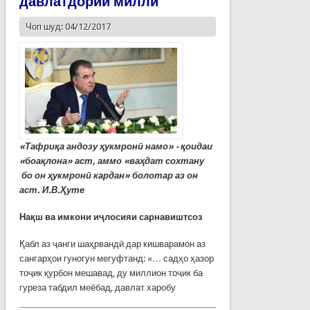
давлатдории миллӣ
Чоп шуд: 04/12/2017
«Тафриқа андозу ҳукмронӣ намо» - қоидаи
«боақлона» аст, аммо «ваҳдат сохтану
бо он ҳукмронӣ кардан» болотар аз он
аст. И.В.
Ҳуте
Нақш ва имкони иҷлосияи сарнавиштсоз
Қабл аз ҷанги шаҳрвандӣ дар кишварамон аз
сангарҳои гуногун мегуфтанд: «… садҳо ҳазор
тоҷик қурбон мешавад, ду миллион тоҷик ба
гуреза табдил меёбад, давлат харобу