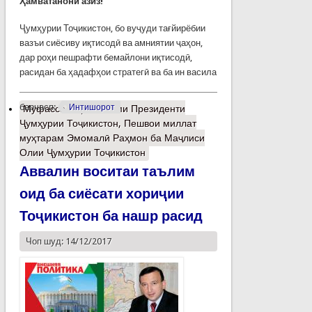
Ҳамватанони азиз!
Ҷумҳурии Тоҷикистон, бо вуҷуди тағйирёбии
вазъи сиёсиву иқтисодӣ ва амниятии ҷаҳон,
дар роҳи пешрафти бемайлони иқтисодӣ,
расидан ба ҳадафҳои стратегӣ ва ба ин васила
барчасп:
Интишорот
Муфассалтар
о Паёми Президенти
Ҷумҳурии Тоҷикистон, Пешвои миллат
муҳтарам Эмомалӣ Раҳмон ба Маҷлиси
Олии Ҷумҳурии Тоҷикистон
Аввалин воситаи таълим
оид ба сиёсати хориҷии
Тоҷикистон ба нашр расид
Чоп шуд: 14/12/2017