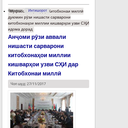
барчасп:
Интишорот
Муфассалтар
о Дар Китобхонаи миллӣ
дуюмин рӯзи нишасти сарварони
китобхонаҳои миллии кишварҳои узви СҲИ
идома дорад
Анҷоми рӯзи аввали
нишасти сарварони
китобхонаҳои миллии
кишварҳои узви СҲИ дар
Китобхонаи миллӣ
Чоп шуд: 27/11/2017