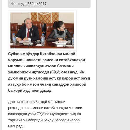
Чоп шуд: 28/11/2017
Субҳи имрӯз дар Китобхонаи миллӣ
чорумин нишасти раисони китобхонаҳои
миллии кишварҳои аъзои Созмони
ҳамкориҳои иқтисодӣ (СҲИ) оғоз шуд. Ин
дуюмин рӯзи ҳамоиш аст, ки қарор аст баъд
аз зуҳр бо имзои ячанд санадҳои ҳамкорӣ
ба кори худ поён диҳад.
Дар нишасти субҳгоҳӣ масъалаи
роҳандозиисомонаи китобхонаҳои миллии
кишварҳои узви СҲИ ва мубоҳисот оид ба
таркиби он мавриди баҳсу баррасӣ қарор
мегирад.