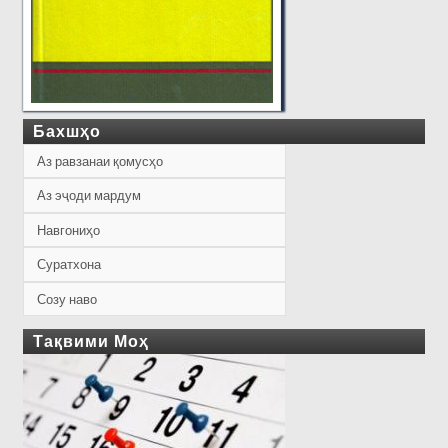
Бахшҳо
Аз равзанаи қомусҳо
Аз эҷоди мардум
Навгониҳо
Суратхона
Созу наво
Тақвими Моҳ