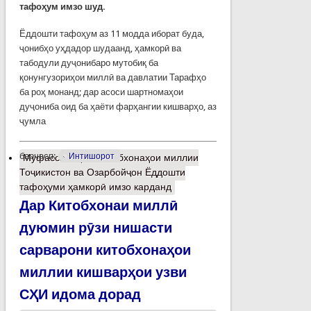
тафоҳум имзо шуд.
Ёддошти тафоҳум аз 11 модда иборат буда,
ҷонибҳо уҳдадор шудаанд, ҳамкорӣ ва
табодули дуҷонибаро мутобиқ ба
қонунгузориҳои миллӣ ва давлатии Тарафҳо
ба роҳ монанд; дар асоси шартномаҳои
дуҷониба оид ба ҳаёти фарҳангии кишварҳо, аз
ҷумла
барчасп:
Интишорот
Муфассалтар
о Китобхонаҳои миллии
Тоҷикистон ва Озарбойҷон Ёддошти
тафоҳуми ҳамкорӣ имзо карданд
Дар Китобхонаи миллӣ
дуюмин рӯзи нишасти
сарварони китобхонаҳои
миллии кишварҳои узви
СҲИ идома дорад