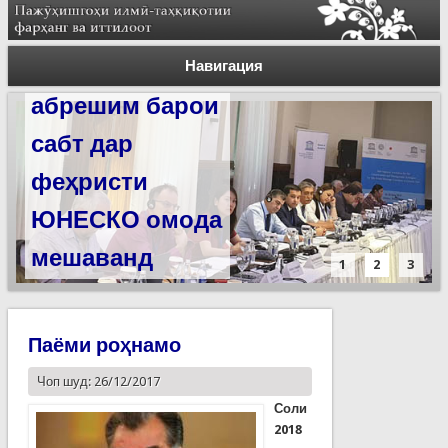
Силсилаи
ёдгориҳои роҳи
Навигация
абрешим барои
сабт дар
феҳристи
ЮНЕСКО омода
мешаванд
1
2
3
Паёми роҳнамо
Чоп шуд: 26/12/2017
Соли
2018