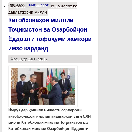
барчасп:
Интишорот
Муфассалтар
о Пешвои миллат ва
давлатдории миллӣ
Китобхонаҳои миллии
Тоҷикистон ва Озарбойҷон
Ёддошти тафоҳуми ҳамкорӣ
имзо карданд
Чоп шуд: 28/11/2017
Имрӯз дар ҳошияи нишасти сарварони
китобхонаҳои миллии кишварҳои узви СҲИ
миёни Китобхонаи миллии Тоҷикистон ва
Китобхонаи миллии Озарбойҷон Ёддошти