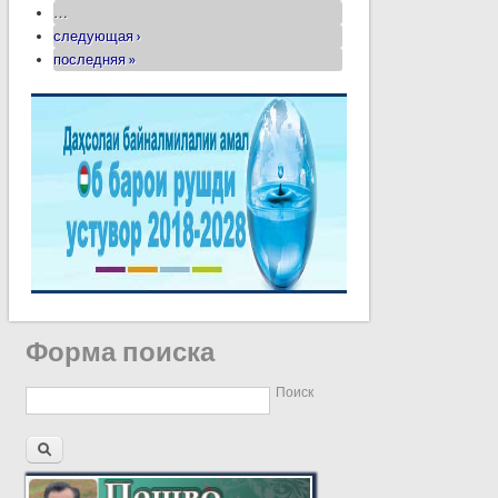
…
следующая ›
последняя »
Форма поиска
Поиск