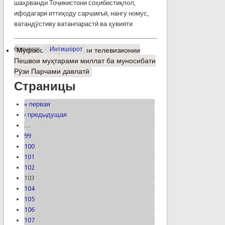
шаҳрванди Тоҷикистони соҳибистиқлол,
ифодагари иттиҳоду сарҷамъӣ, нангу номус,
ватандӯстиву ватанпарастӣ ва ҳувияти
барчасп:
Интишорот
Муфассалтар
о Паёми телевизионии
Пешвои муҳтарами миллат ба муносибати
Рӯзи Парчами давлатӣ
Страницы
« первая
‹ предыдущая
…
99
100
101
102
103
104
105
106
107