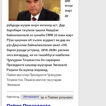
дар
моҳи
март
ду
рўйдоди муҳим моро интизор аст. Дар
баробари таҷлили ҷ
ашни
Навр
ў
зи
байналмилал
ӣ аз ҷониби СММ 22-юми март
Р
ў
зи
ҷ
а
ҳ
онии
об эълон шудааст ва дар ин
рўз Да
ҳ
солаи
байналмилалии
амал
«Об
барои
рушди
устувор
, 2018-2028
»
расман
о
ғ
оз
мегардад, ки он ташаббуси навбатии
Ҷумҳурии Тоҷикистон бо сарварии
Президенти кишвар муҳтарам Эмомалӣ
Раҳмон ба шумор меравад.
Паёми имсолаи Президенти Ҷумҳурии
Тоҷикистон, Пешвои миллат муҳтарам
Эмомалӣ
барчасп:
Интишорот
Муфассалтар
о Паёми роҳнамо
Паёми Президенти