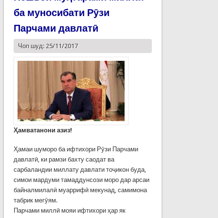
ба муносибати Рӯзи
Парчами давлатӣ
Чоп шуд: 25/11/2017
Ҳамватанони азиз!
Ҳамаи шуморо ба ифтихори Рӯзи Парчами
давлатӣ, ки рамзи бахту саодат ва
сарбаландии миллату давлати тоҷикон буда,
симои мардуми тамаддунсози моро дар арсаи
байналмилалӣ муаррифӣ мекунад, самимона
табрик мегӯям.
Парчами миллӣ мояи ифтихори ҳар як