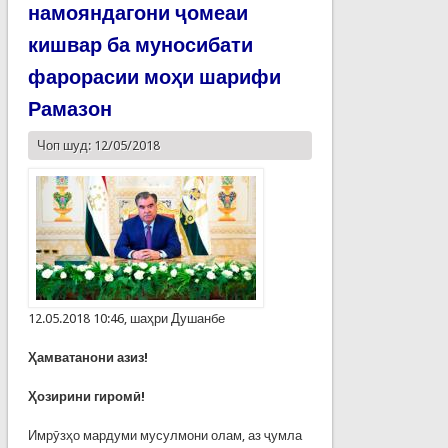
намояндагони ҷомеаи
кишвар ба муносибати
фарорасии моҳи шарифи
Рамазон
Чоп шуд: 12/05/2018
12.05.2018 10:46, шаҳри Душанбе
Ҳамватанони азиз!
Ҳозирини гиромӣ!
Имрӯзҳо мардуми мусулмони олам, аз ҷумла