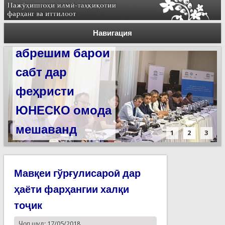
Силсилаи
ёдгориҳои роҳи
Навигация
абрешим барои
сабт дар
феҳристи
ЮНЕСКО омода
мешаванд
1
2
3
Мавқеи гўрғулисароӣ дар
ҳаёти фарҳангии халқи
тоҷик
Чоп шуд: 17/05/2018