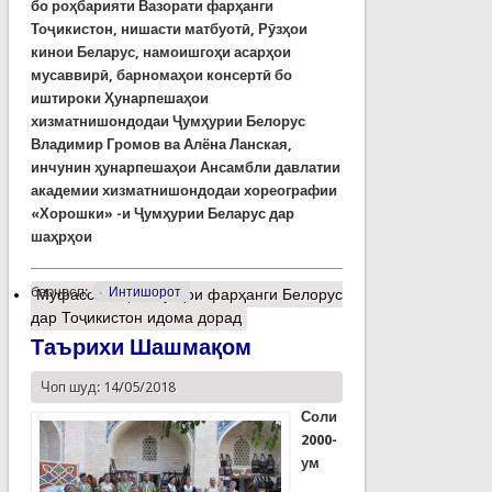
бо роҳбарияти Вазорати фарҳанги
Тоҷикистон, нишасти матбуотӣ, Рӯзҳои
кинои Беларус, намоишгоҳи асарҳои
мусаввирӣ, барномаҳои консертӣ бо
иштироки Ҳунарпешаҳои
хизматнишондодаи Ҷумҳурии Белорус
Владимир Громов ва Алёна Ланская,
инчунин ҳунарпешаҳои Ансамбли давлатии
академии хизматнишондодаи хореографии
«Хорошки» -и Ҷумҳурии Беларус дар
шаҳрҳои
барчасп:
Интишорот
Муфассалтар
о Рӯзҳои фарҳанги Белорус
дар Тоҷикистон идома дорад
Таърихи Шашмақом
Чоп шуд: 14/05/2018
Соли
2000-
ум