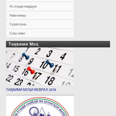
Аз эҷоди мардум
Навгониҳо
Суратхона
Созу наво
Тақвими Моҳ
ТАҚВИМИ МОҲИ ФЕВРАЛ 2018