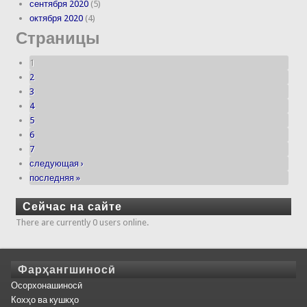
сентября 2020
(5)
октября 2020
(4)
Страницы
1
2
3
4
5
6
7
следующая ›
последняя »
Сейчас на сайте
There are currently 0 users online.
Фарҳангшиносӣ
Осорхонашиносӣ
Кохҳо ва кушкҳо