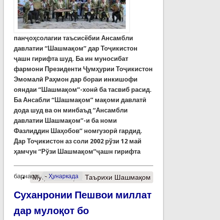
панҷоҳсолагии таъсисёбии Ансамбли
давлатии “Шашмақом” дар Тоҷикистон
ҷашн гирифта шуд. Ба ин муносибат
фармони Президенти Ҷумҳурии Тоҷикистон
Эмомалӣ Раҳмон дар бораи инкишофи
ояндаи “Шашмақом”-хонӣ ба тасвиб расид.
Ба Ансабли “Шашмақом” мақоми давлатӣ
дода шуд ва он минбаъд “Ансамбли
давлатии Шашмақом”-и ба номи
Фазлиддин Шаҳобов” номгузорӣ гардид.
Дар Тоҷикистон аз соли 2002 рўзи 12 май
ҳамчун “Рўзи Шашмақом”ҷашн гирифта
барчасп:
Ҳунаркада
Муфассалтар
о Таърихи Шашмақом
Суханронии Пешвои миллат
дар мулоқот бо