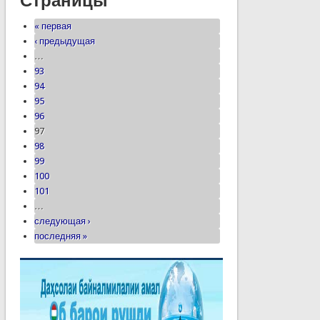
Страницы
« первая
‹ предыдущая
…
93
94
95
96
97
98
99
100
101
…
следующая ›
последняя »