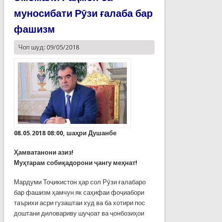
муносибати Рӯзи ғалаба бар
фашизм
Чоп шуд: 09/05/2018
08.05.2018 08:00, шаҳри Душанбе
Ҳамватанони азиз!
Муҳтарам собиқадорони ҷангу меҳнат!
Мардуми Тоҷикистон ҳар сол Рӯзи ғалабаро
бар фашизм ҳамчун як саҳифаи фоҷиабори
таърихи асри гузаштаи худ ва ба хотири пос
доштани диловариву шуҷоат ва ҷонбозиҳои