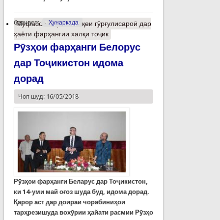
барчасп:
Ҳунаркада
Муфассалтар
о Мавқеи гўрғулисароӣ дар
ҳаёти фарҳангии халқи тоҷик
Рӯзҳои фарҳанги Белорус
дар Тоҷикистон идома
дорад
Чоп шуд: 16/05/2018
Рӯзҳои фарҳанги Беларус дар Тоҷикистон,
ки 14-уми май оғоз шуда буд, идома дорад.
Қарор аст дар доираи чорабиниҳои
тарҳрезишуда вохӯрии ҳайати расмии Рӯзҳо