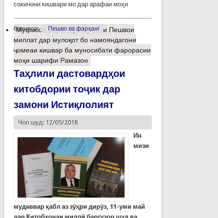
сокинони кишвари мо дар арафаи моҳи
барчасп:
Пешво ва фарҳанг
Муфассалтар
о Суханронии Пешвои
миллат дар мулоқот бо намояндагони
ҷомеаи кишвар ба муносибати фарорасии
моҳи шарифи Рамазон
Таҳлили дастовардҳои
китобдории тоҷик дар
замони Истиқлолият
Чоп шуд: 12/05/2018
Ин
мизи
мудаввар қабл аз зӯҳри дирӯз, 11-уми май
дар Китобхонаи миллӣ баргузор шуд ва