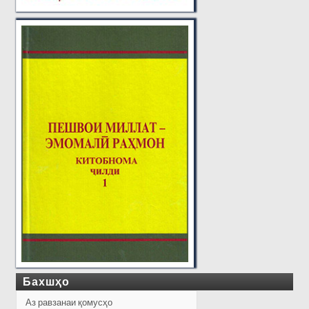
Бахшҳо
Аз равзанаи қомусҳо