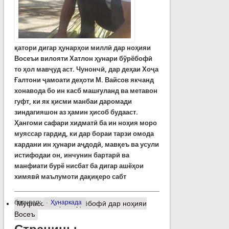
қатори дигар ҳунарҳои миллӣ дар ноҳияи
Восеъи вилояти Хатлон ҳунари бўрёбофӣ
то ҳол мавҷуд аст. Чунончӣ, дар деҳаи Хоҷа
Ғалтони ҷамоати деҳоти М. Вайсов якчанд
хонавода бо ин касб машғуланд ва метавон
гуфт, ки як қисми манбаи даромади
зиндагияшон аз ҳамин ҳисоб будааст.
Ҳангоми сафари хидматӣ ба ин ноҳия моро
муяссар гардид, ки дар бораи тарзи омода
кардани ин ҳунари аҷдодӣ, мавқеъ ва усули
истифодаи он, инчунин бартарӣ ва
манфиати бурё нисбат ба дигар ашёҳои
химявӣ маълумоти дақиқеро сабт
барчасп:
Ҳунаркада
Муфассалтар
о Бурёбофӣ дар ноҳияи
Восеъ