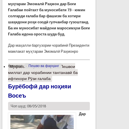
муҳтарам Эмомалӣ Раҳмон дар Боғи
Ғалабаи пойтахт ба муносибати 73 - юмин
солгарди ғалаба бар фашизм ба хотири
шаҳидони роҳи озодӣ гулчанбар гузоштанд.
Ба ин муносибат майдони маросимҳои Боғи
Ғалаба идона ороста шуда буд.
Дар маҳалли баргузории чорабинӣ Президенти
мамлакат муҳтарам Эмомалӣ Раҳмонро
барчасп:
Пешво ва фарҳанг
Муфассалтар
о Иштироки Пешвои
миллат дар чорабинии тантанавӣ ба
ифтихори Рӯзи ғалаба
Бурёбофӣ дар ноҳияи
Восеъ
Чоп шуд: 08/05/2018
Дар