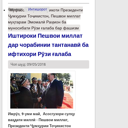
барчасп:
Интишорот
Муфассалтар
о Табрикоти Президенти
Ҷумҳурии Тоҷикистон, Пешвои миллат
муҳтарам Эмомалӣ Раҳмон ба
муносибати Рӯзи ғалаба бар фашизм
Иштироки Пешвои миллат
дар чорабинии тантанавӣ ба
ифтихори Рӯзи ғалаба
Чоп шуд: 09/05/2018
Имрӯз, 9-уми май, Асосгузори сулҳу
ваҳдати миллӣ - Пешвои миллат,
Президенти Ҷумҳурии Тоҷикистон