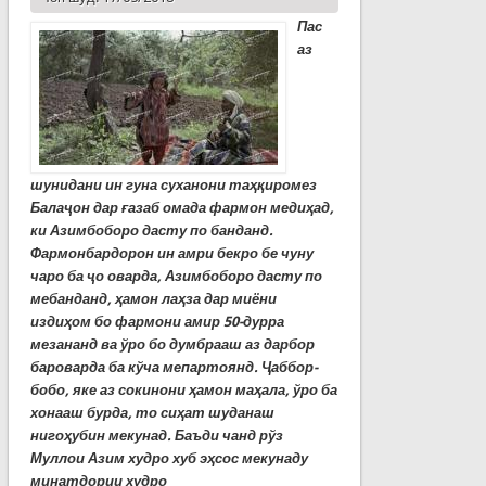
Пас
аз
шунидани ин гуна суханони таҳқиромез
Балаҷон дар ғазаб омада фармон медиҳад,
ки Азимбоборо дасту по банданд.
Фармонбардорон ин амри бекро бе чуну
чаро ба ҷо оварда, Азимбоборо дасту по
мебанданд, ҳамон лаҳза дар миёни
издиҳом бо фармони амир 50-дурра
мезананд ва ўро бо думбрааш аз дарбор
бароварда ба кўча мепартоянд. Ҷаббор-
бобо, яке аз сокинони ҳамон маҳала, ўро ба
хонааш бурда
,
то сиҳат шуданаш
нигоҳубин мекунад. Баъди чанд рўз
Муллои Азим худро хуб эҳсос мекунаду
минатдории худро