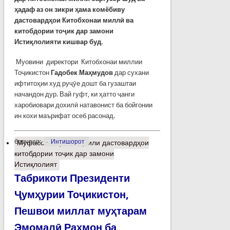
ҳадаф аз он зикри ҳама комёбиву
дастовардҳои Китобхонаи миллӣ ва
китобдории тоҷик дар замони
Истиқлолияти кишвар буд.
Муовини директори Китобхонаи миллии
Тоҷикистон
Гадобек Маҳмудов
дар сухани
ифтитоҳии худ руҷӯе дошт ба гузаштаи
начандон дур. Вай гуфт, ки ҳатто ҷанги
харобиовари дохилӣ натавонист ба бойгонии
ин кохи маърифат осеб расонад.
барчасп:
Интишорот
Муфассалтар
о Таҳлили дастовардҳои
китобдории тоҷик дар замони
Истиқлолият
Табрикоти Президенти
Ҷумҳурии Тоҷикистон,
Пешвои миллат муҳтарам
Эмомалӣ Раҳмон ба