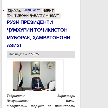
барчасп:
Интишорот
Муфассалтар
о ПРЕЗИДЕНТ-
ПУШТИБОНИ ДАВЛАТУ МИЛЛАТ
РӮЗИ ПРЕЗИДЕНТИ
ҶУМҲУРИИ ТОҶИКИСТОН
МУБОРАК, ҲАМВАТОНОНИ
АЗИЗ!
Чоп шуд: 17/11/2025
Табрикоти директори
Пажӯҳишгоҳи илмӣ-
тадқиқотии фарҳанг ва иттилооти