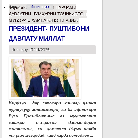
барчасп:
Интишорот
Муфассалтар
о РӮЗИ ПАРЧАМИ
ДАВЛАТИИ ҶУМҲУРИИ ТОҶИКИСТОН
МУБОРАК, ҲАМВАТОНОНИ АЗИЗ!
ПРЕЗИДЕНТ- ПУШТИБОНИ
ДАВЛАТУ МИЛЛАТ
Чоп шуд: 17/11/2025
Имрӯзҳо дар саросари кишвар ҷашни
пуршукуҳу хотирмонро, ки ба ифтихори
Рӯзи Президент-яке аз муҳимтарин
санаҳои таърихии давлатдории
миллиамон, ки ҳамасола 16-уми ноябр
таҷлил мегардад, қайд карда истодаем...