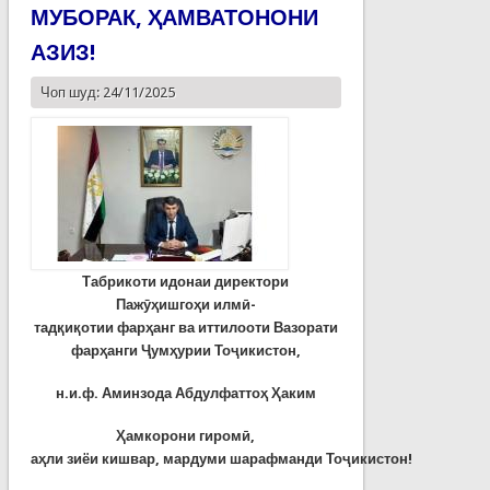
МУБОРАК, ҲАМВАТОНОНИ
АЗИЗ!
Чоп шуд: 24/11/2025
Табрикоти идонаи директори
Паж
ӯҳ
ишго
ҳ
и
ил
м
ӣ
-
тад
қ
и
қ
отии
фар
ҳ
анг
ва
иттилоот
и Вазорати
фар
ҳ
анги
Ҷ
ум
ҳ
урии
То
ҷ
икистон
,
н.и.ф. Аминзода Абдулфатто
ҳ
Ҳ
аким
Ҳ
амкорони гиром
ӣ
,
а
ҳ
ли
зиёи
кишвар
,
мардуми
шарафманди
То
ҷ
икистон
!