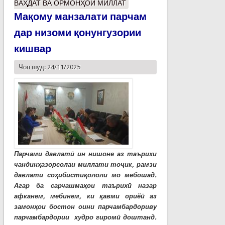
ВАҲДАТ ВА ОРМОНҲОИ МИЛЛАТ
Мақому манзалати парчам
дар низоми қонунгузории
кишвар
Чоп шуд: 24/11/2025
Парчами давлатӣ ин нишоне аз таърихи
чандинҳазорсолаи миллати тоҷик, рамзи
давлати соҳибистиқололи мо мебошад.
Агар ба сарчашмаҳои таърихӣ назар
афканем, мебинем, ки қавми ориёӣ аз
замонҳои бостон оини парчамбардориву
парчамбардории худро гиромӣ доштанд.