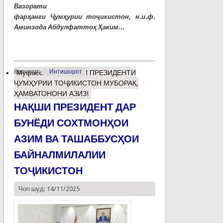
Вазорати
фарҳанги Ҷумҳурии тоҷикистон, н.и.ф.
Аминзода Абдулфаттоҳ Ҳаким...
барчасп:
Интишорот
Муфассалтар
о РӮЗИ ПРЕЗИДЕНТИ
ҶУМҲУРИИ ТОҶИКИСТОН МУБОРАК,
ҲАМВАТОНОНИ АЗИЗ!
НАҚШИ ПРЕЗИДЕНТ ДАР
БУНЁДИ СОХТМОНҲОИ
АЗИМ ВА ТАШАББУСҲОИ
БАЙНАЛМИЛАЛИИ
ТОҶИКИСТОН
Чоп шуд: 14/11/2025