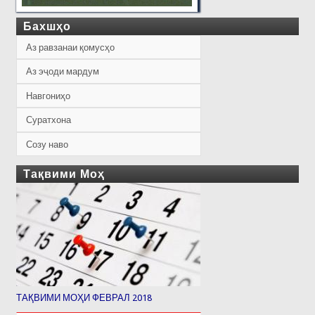
Бахшҳо
Аз равзанаи қомусҳо
Аз эҷоди мардум
Навгониҳо
Суратхона
Созу наво
Тақвими Моҳ
ТАҚВИМИ МОҲИ ФЕВРАЛ 2018