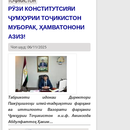
ТОҶИКИСТОН
РӮЗИ КОНСТИТУТСИЯИ
ҶУМҲУРИИ ТОҶИКИСТОН
МУБОРАК, ҲАМВАТОНОНИ
АЗИЗ!
Чоп шуд: 06/11/2025
Табрикоти идонаи Директори
Пажӯҳишгоҳи илмӣ-тадқиқотии фарҳанг
ва иттилооти Вазорати фарҳанги
Ҷумҳурии Тоҷикистон
н.и.ф. Аминзода
Абдулфаттоҳ Ҳаким...