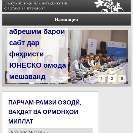
Силсилаи
ёдгориҳои роҳи
Навигация
абрешим барои
сабт дар
феҳристи
ЮНЕСКО омода
мешаванд
1
2
3
ПАРЧАМ-РАМЗИ ОЗОДӢ,
ВАҲДАТ ВА ОРМОНҲОИ
МИЛЛАТ
Чоп шуд: 24/11/2025