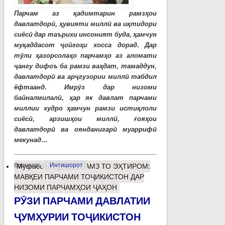
Парчам аз қадимтарин рамзҳои
давлатдорӣ, ҳувияти миллӣ ва иқтидори
сиёсӣ дар таърихи инсоният буда, ҳамчун
муқаддасот ҷойгоҳи хосса дорад. Дар
тӯли ҳазорсолаҳо парчамҳо аз аломати
ҷангу дифоъ ба рамзи ваҳдат, тамаддун,
давлатдорӣ ва арҷгузории миллӣ табдил
ёфтаанд. Имрӯз дар низоми
байналмилалӣ, ҳар як давлат парчами
миллии худро ҳамчун рамзи истиқлоли
сиёсӣ, арзишҳои миллӣ, ғояҳои
давлатдорӣ ва оянданигарӣ муаррифӣ
мекунад...
барчасп:
Интишорот
Муфассалтар
о АЗ РАМЗ ТО ЭҲТИРОМ:
МАВҚЕИ ПАРЧАМИ ТОҶИКИСТОН ДАР
НИЗОМИ ПАРЧАМҲОИ ҶАҲОН
РӮЗИ ПАРЧАМИ ДАВЛАТИИ
ҶУМҲУРИИ ТОҶИКИСТОН