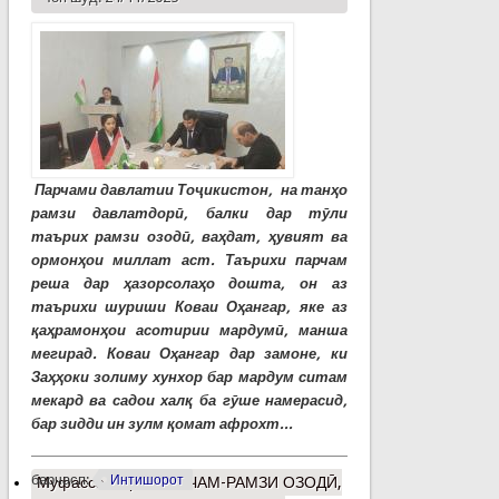
Парчами давлатии Тоҷикистон, на танҳо
рамзи давлатдорӣ, балки дар тӯли
таърих рамзи озодӣ, ваҳдат, ҳувият ва
ормонҳои миллат аст. Таърихи парчам
реша дар ҳазорсолаҳо дошта, он аз
таърихи шуриши Коваи Оҳангар, яке аз
қаҳрамонҳои асотирии мардумӣ, манша
мегирад. Коваи Оҳангар дар замоне, ки
Заҳҳоки золиму хунхор бар мардум ситам
мекард ва садои халқ ба гӯше намерасид,
бар зидди ин зулм қомат афрохт...
барчасп:
Интишорот
Муфассалтар
о ПАРЧАМ-РАМЗИ ОЗОДӢ,