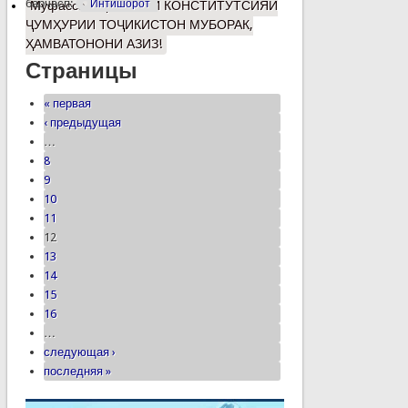
барчасп:
Интишорот
Муфассалтар
о РӮЗИ КОНСТИТУТСИЯИ
ҶУМҲУРИИ ТОҶИКИСТОН МУБОРАК,
ҲАМВАТОНОНИ АЗИЗ!
Страницы
« первая
‹ предыдущая
…
8
9
10
11
12
13
14
15
16
…
следующая ›
последняя »