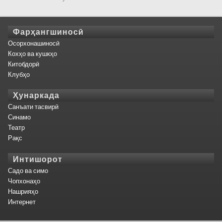
Фарҳангшиносӣ
Осорхонашиносӣ
Кохҳо ва кушкҳо
Китобдорӣ
Клубҳо
Ҳунаркада
Санъати тасвирӣ
Синамо
Театр
Рақс
Интишорот
Садо ва симо
Чопхонаҳо
Нашрияҳо
Интернет