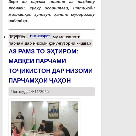
Зеро ки парчам нишоне аз ваҳдату
ягонагӣ, сулҳу осоиштагӣ, иттиҳоди
миллатҳои гуногун, ҳатто муборизаву
набардҳо...
барчасп:
Интишорот
Муфассалтар
о Мақому манзалати
парчам дар низоми қонунгузории кишвар
АЗ РАМЗ ТО ЭҲТИРОМ:
МАВҚЕИ ПАРЧАМИ
ТОҶИКИСТОН ДАР НИЗОМИ
ПАРЧАМҲОИ ҶАҲОН
Чоп шуд: 24/11/2025