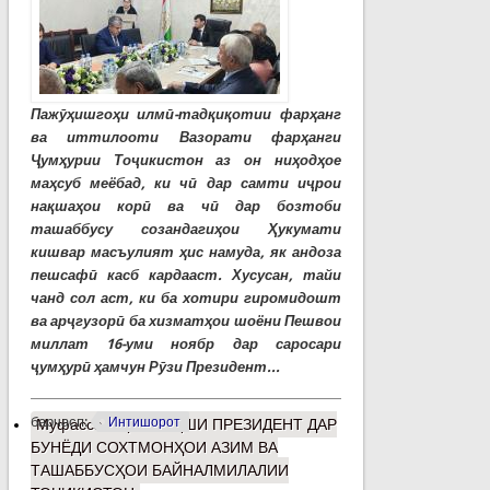
Пажӯҳишгоҳи илмӣ-тадқиқотии фарҳанг
ва иттилооти Вазорати фарҳанги
Ҷумҳурии Тоҷикистон аз он ниҳодҳое
маҳсуб меёбад, ки чӣ дар самти иҷрои
нақшаҳои корӣ ва чӣ дар бозтоби
ташаббусу созандагиҳои Ҳукумати
кишвар масъулият ҳис намуда, як андоза
пешсафӣ касб кардааст. Хусусан, тайи
чанд сол аст, ки ба хотири гиромидошт
ва арҷгузорӣ ба хизматҳои шоёни Пешвои
миллат 16-уми ноябр дар саросари
ҷумҳурӣ ҳамчун Рӯзи Президент...
барчасп:
Интишорот
Муфассалтар
о НАҚШИ ПРЕЗИДЕНТ ДАР
БУНЁДИ СОХТМОНҲОИ АЗИМ ВА
ТАШАББУСҲОИ БАЙНАЛМИЛАЛИИ