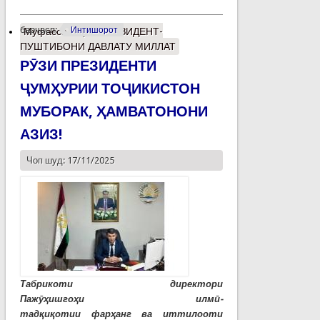
барчасп:
Интишорот
Муфассалтар
о ПРЕЗИДЕНТ-
ПУШТИБОНИ ДАВЛАТУ МИЛЛАТ
РӮЗИ ПРЕЗИДЕНТИ
ҶУМҲУРИИ ТОҶИКИСТОН
МУБОРАК, ҲАМВАТОНОНИ
АЗИЗ!
Чоп шуд: 17/11/2025
Табрикоти директори
Пажӯҳишгоҳи илмӣ-
тадқиқотии фарҳанг ва иттилооти