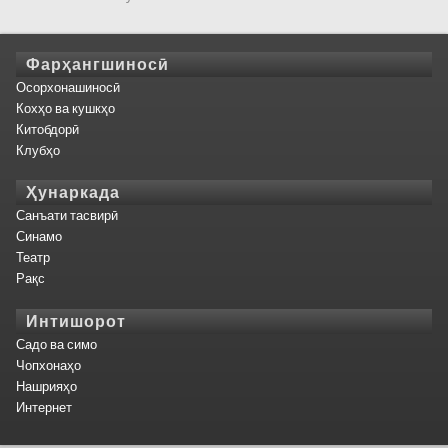
Фарҳангшиносӣ
Осорхонашиносӣ
Кохҳо ва кушкҳо
Китобдорӣ
Клубҳо
Ҳунаркада
Санъати тасвирӣ
Синамо
Театр
Рақс
Интишорот
Садо ва симо
Чопхонаҳо
Нашрияҳо
Интернет