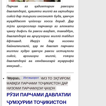
Парчам аз қадимтарин рамзҳои
давлатдорӣ, ҳувияти миллӣ ва иқтидори
сиёсӣ дар таърихи инсоният буда, ҳамчун
муқаддасот ҷойгоҳи хосса дорад. Дар
тӯли ҳазорсолаҳо парчамҳо аз аломати
ҷангу дифоъ ба рамзи ваҳдат, тамаддун,
давлатдорӣ ва арҷгузории миллӣ табдил
ёфтаанд. Имрӯз дар низоми
байналмилалӣ, ҳар як давлат парчами
миллии худро ҳамчун рамзи истиқлоли
сиёсӣ, арзишҳои миллӣ, ғояҳои
давлатдорӣ ва оянданигарӣ муаррифӣ
мекунад...
барчасп:
Интишорот
Муфассалтар
о АЗ РАМЗ ТО ЭҲТИРОМ:
МАВҚЕИ ПАРЧАМИ ТОҶИКИСТОН ДАР
НИЗОМИ ПАРЧАМҲОИ ҶАҲОН
РӮЗИ ПАРЧАМИ ДАВЛАТИИ
ҶУМҲУРИИ ТОҶИКИСТОН