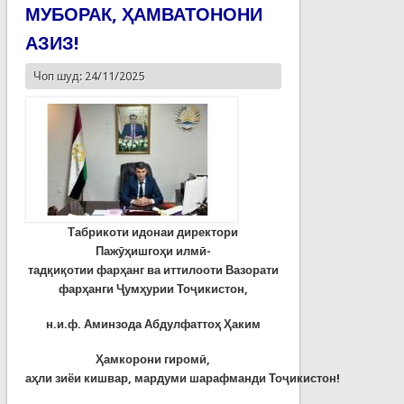
МУБОРАК, ҲАМВАТОНОНИ
АЗИЗ!
Чоп шуд: 24/11/2025
Табрикоти идонаи директори
Паж
ӯҳ
ишго
ҳ
и
ил
м
ӣ
-
тад
қ
и
қ
отии
фар
ҳ
анг
ва
иттилоот
и Вазорати
фар
ҳ
анги
Ҷ
ум
ҳ
урии
То
ҷ
икистон
,
н.и.ф. Аминзода Абдулфатто
ҳ
Ҳ
аким
Ҳ
амкорони гиром
ӣ
,
а
ҳ
ли
зиёи
кишвар
,
мардуми
шарафманди
То
ҷ
икистон
!