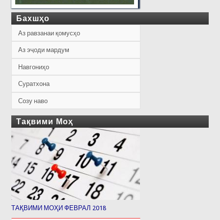
Бахшҳо
Аз равзанаи қомусҳо
Аз эҷоди мардум
Навгониҳо
Суратхона
Созу наво
Тақвими Моҳ
ТАҚВИМИ МОҲИ ФЕВРАЛ 2018