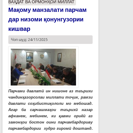
ВАҲДАТ ВА ОРМОНҲОИ МИЛЛАТ
Мақому манзалати парчам
дар низоми қонунгузории
кишвар
Чоп шуд: 24/11/2025
Парчами давлатӣ ин нишоне аз таърихи
чандинҳазорсолаи миллати тоҷик, рамзи
давлати соҳибистиқололи мо мебошад.
Агар ба сарчашмаҳои таърихӣ назар
афканем, мебинем, ки қавми ориёӣ аз
замонҳои бостон оини парчамбардориву
парчамбардории худро гиромӣ доштанд.