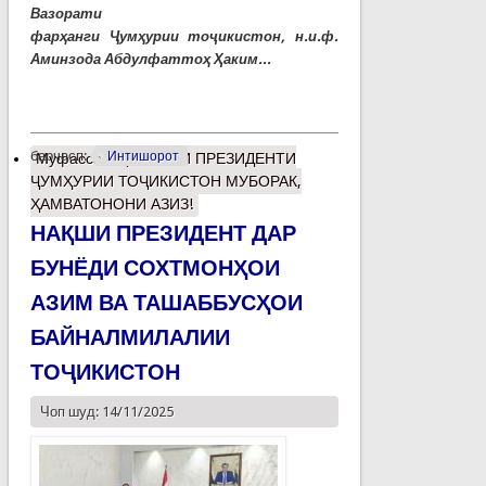
Вазорати
фарҳанги Ҷумҳурии тоҷикистон, н.и.ф.
Аминзода Абдулфаттоҳ Ҳаким...
барчасп:
Интишорот
Муфассалтар
о РӮЗИ ПРЕЗИДЕНТИ
ҶУМҲУРИИ ТОҶИКИСТОН МУБОРАК,
ҲАМВАТОНОНИ АЗИЗ!
НАҚШИ ПРЕЗИДЕНТ ДАР
БУНЁДИ СОХТМОНҲОИ
АЗИМ ВА ТАШАББУСҲОИ
БАЙНАЛМИЛАЛИИ
ТОҶИКИСТОН
Чоп шуд: 14/11/2025