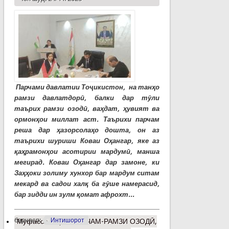
Парчами давлатии Тоҷикистон, на танҳо
рамзи давлатдорӣ, балки дар тӯли
таърих рамзи озодӣ, ваҳдат, ҳувият ва
ормонҳои миллат аст. Таърихи парчам
реша дар ҳазорсолаҳо дошта, он аз
таърихи шуриши Коваи Оҳангар, яке аз
қаҳрамонҳои асотирии мардумӣ, манша
мегирад. Коваи Оҳангар дар замоне, ки
Заҳҳоки золиму хунхор бар мардум ситам
мекард ва садои халқ ба гӯше намерасид,
бар зидди ин зулм қомат афрохт...
барчасп:
Интишорот
Муфассалтар
о ПАРЧАМ-РАМЗИ ОЗОДӢ,