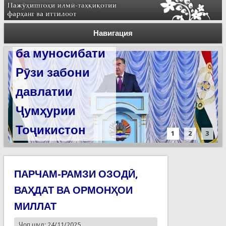
Суханронии
Силсилаи
Пешвои миллат
ёдгориҳои роҳи
Навигация
ба муносибати
абрешим барои
Рӯзи забони
сабт дар
давлатии
феҳристи
Ҷумҳурии
ЮНЕСКО омода
Тоҷикистон
мешаванд
1
2
3
ПАРЧАМ-РАМЗИ ОЗОДӢ,
ВАҲДАТ ВА ОРМОНҲОИ
МИЛЛАТ
Чоп шуд: 24/11/2025