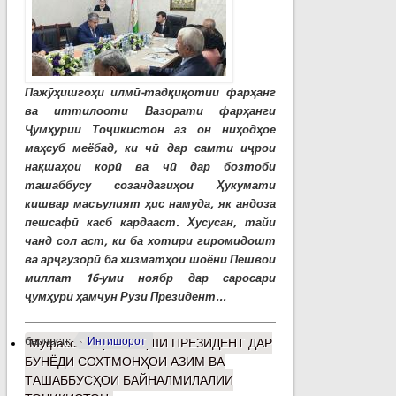
Пажӯҳишгоҳи илмӣ-тадқиқотии фарҳанг
ва иттилооти Вазорати фарҳанги
Ҷумҳурии Тоҷикистон аз он ниҳодҳое
маҳсуб меёбад, ки чӣ дар самти иҷрои
нақшаҳои корӣ ва чӣ дар бозтоби
ташаббусу созандагиҳои Ҳукумати
кишвар масъулият ҳис намуда, як андоза
пешсафӣ касб кардааст. Хусусан, тайи
чанд сол аст, ки ба хотири гиромидошт
ва арҷгузорӣ ба хизматҳои шоёни Пешвои
миллат 16-уми ноябр дар саросари
ҷумҳурӣ ҳамчун Рӯзи Президент...
барчасп:
Интишорот
Муфассалтар
о НАҚШИ ПРЕЗИДЕНТ ДАР
БУНЁДИ СОХТМОНҲОИ АЗИМ ВА
ТАШАББУСҲОИ БАЙНАЛМИЛАЛИИ