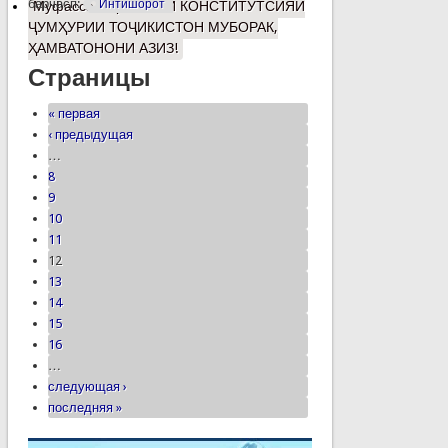
барчасп:
Интишорот
Муфассалтар
о РӮЗИ КОНСТИТУТСИЯИ
ҶУМҲУРИИ ТОҶИКИСТОН МУБОРАК,
ҲАМВАТОНОНИ АЗИЗ!
Страницы
« первая
‹ предыдущая
…
8
9
10
11
12
13
14
15
16
…
следующая ›
последняя »