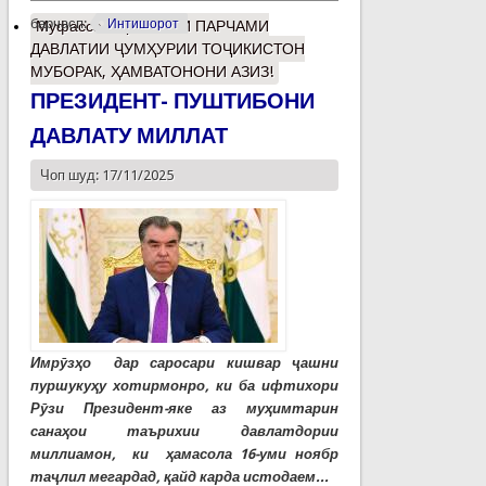
барчасп:
Интишорот
Муфассалтар
о РӮЗИ ПАРЧАМИ
ДАВЛАТИИ ҶУМҲУРИИ ТОҶИКИСТОН
МУБОРАК, ҲАМВАТОНОНИ АЗИЗ!
ПРЕЗИДЕНТ- ПУШТИБОНИ
ДАВЛАТУ МИЛЛАТ
Чоп шуд: 17/11/2025
Имрӯзҳо дар саросари кишвар ҷашни
пуршукуҳу хотирмонро, ки ба ифтихори
Рӯзи Президент-яке аз муҳимтарин
санаҳои таърихии давлатдории
миллиамон, ки ҳамасола 16-уми ноябр
таҷлил мегардад, қайд карда истодаем...