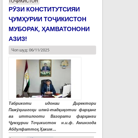
ТОҶИКИСТОН
РӮЗИ КОНСТИТУТСИЯИ
ҶУМҲУРИИ ТОҶИКИСТОН
МУБОРАК, ҲАМВАТОНОНИ
АЗИЗ!
Чоп шуд: 06/11/2025
Табрикоти идонаи Директори
Пажӯҳишгоҳи илмӣ-тадқиқотии фарҳанг
ва иттилооти Вазорати фарҳанги
Ҷумҳурии Тоҷикистон
н.и.ф. Аминзода
Абдулфаттоҳ Ҳаким...