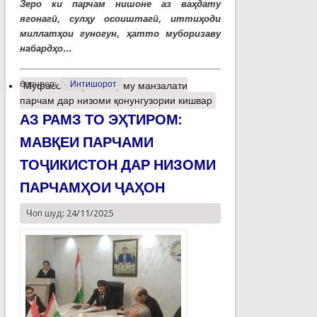
Зеро ки парчам нишоне аз ваҳдату
ягонагӣ, сулҳу осоиштагӣ, иттиҳоди
миллатҳои гуногун, ҳатто муборизаву
набардҳо...
барчасп:
Интишорот
Муфассалтар
о Мақому манзалати
парчам дар низоми қонунгузории кишвар
АЗ РАМЗ ТО ЭҲТИРОМ:
МАВҚЕИ ПАРЧАМИ
ТОҶИКИСТОН ДАР НИЗОМИ
ПАРЧАМҲОИ ҶАҲОН
Чоп шуд: 24/11/2025