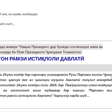
д оне, ки назми зиндагиро
д сохт...
ар мавзуи “Нақши Президент дар бунёди сохтмонҳои азим ва
ахшида ба Рӯзи Президенти Ҷумҳурии Тоҷикистон
ОН РАМЗИ ИСТИҚЛОЛИ ДАВЛАТӢ
а 24-уми ноябр дар саросари кишварамон Рӯзи Парчами милии Ҷумҳ
тон ҳамчун яке аз ҷашнҳои муҳими давлатӣ таҷлил мегардад
уносибат 24-уми ноябри соли 2025, дар Пажӯҳишгоҳи илмӣ-тадқиқ
г ва иттилоот мизи мудаввар дар мавзуи “Парчами ми
тон рамзи истиқлоли давлатӣ” баргузор карда шуд...