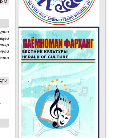
ДУМ
урии
вқеи
зикр
мули
атто
АТӢ
а