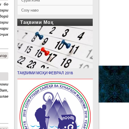
Суратхона
и бо
Созу наво
рҳои
одорӣ
Тақвими Моҳ
рҳои
нари
оҷик
агор
ТАҚВИМИ МОҲИ ФЕВРАЛ 2018
моми
дат,
силае