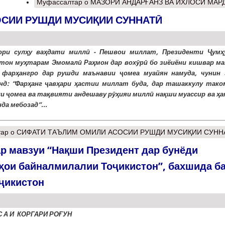
Муфассалтар
о МАЗОРИ АНДАРҒАНЗ ВА ИХЛОСИ МАР
СИИ РУШДИ МУСИҚИИ СУННАТӢ
ори сулҳу ваҳдати миллӣ - Пешвои миллат, Президенти Ҷумҳ
тон муҳтарам Эмомалӣ Раҳмон дар вохӯрӣ бо зиёиёни кишвар ма
 фарҳангро дар рушди маънавии ҷомеа муайян намуда, чунин 
нд: “Фарҳанг ҷавҳари ҳастии миллат буда, дар ташаккулу тако
и ҷомеа ва тақвияти андешаву рӯҳияи миллӣ нақши муассир ва ҳ
да мебозад”...
тар
о СИФАТИ ТАЪЛИМ ОМИЛИ АСОСИИ РУШДИ МУСИҚИИ СУНН
р мавзуи “Нақши Президент дар бунёди
ҳои байналмилалии Тоҷикистон”, бахшида б
ҷикистон
С А И КОРГАРИ РО
Ғ
УН