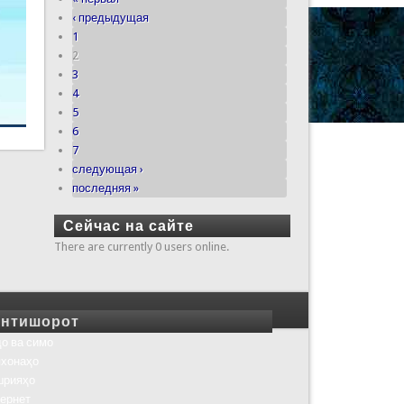
‹ предыдущая
1
2
3
4
5
6
7
следующая ›
последняя »
Сейчас на сайте
There are currently 0 users online.
нтишорот
о ва симо
хонаҳо
шрияҳо
ернет