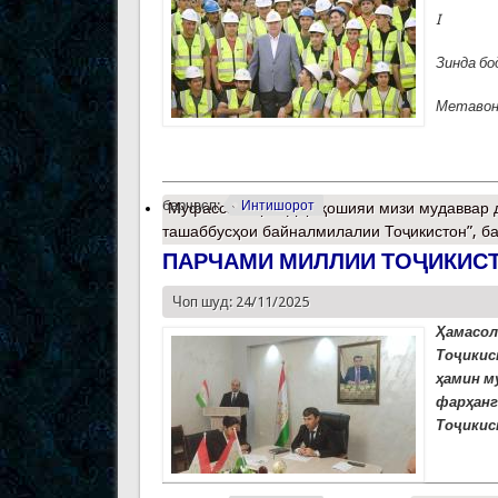
I
Зинда бо
Метавона
барчасп:
Интишорот
Муфассалтар
о Дар ҳошияи мизи мудаввар д
ташаббусҳои байналмилалии Тоҷикистон”, б
ПАРЧАМИ МИЛЛИИ ТОҶИКИСТ
Чоп шуд: 24/11/2025
Ҳамасол
Тоҷикис
ҳамин м
фарҳан
Тоҷикис