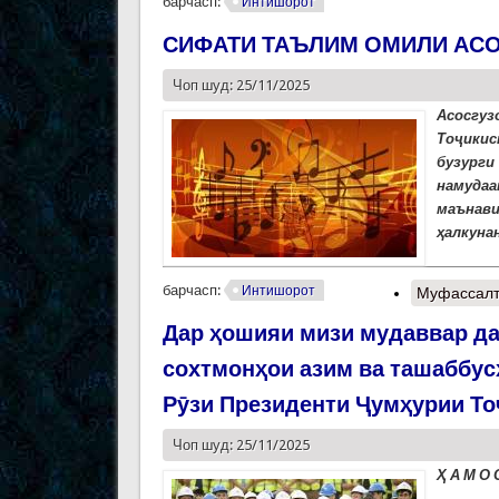
барчасп:
Интишорот
СИФАТИ ТАЪЛИМ ОМИЛИ АСО
Чоп шуд: 25/11/2025
Асосгуз
Тоҷикис
бузурги
намудаа
маънави
ҳалкунан
барчасп:
Интишорот
Муфассал
Дар ҳошияи мизи мудаввар да
сохтмонҳои азим ва ташаббус
Рӯзи Президенти Ҷумҳурии То
Чоп шуд: 25/11/2025
Ҳ
А М О 