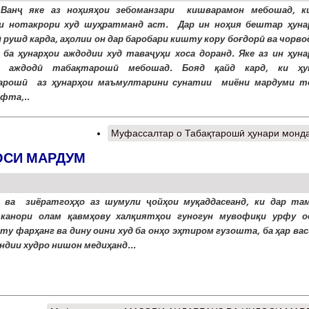
 Ванҷ яке аз ноҳияҳои зебоманзари кишварамон мебошад, к
и нотакрори худ шуҳратманд аст. Дар ин ноҳия бештар ҳуна
 рушд карда, аҳолии он дар баробари кишту кору боғдорӣ ва чорв
 ба ҳунарҳои аждодии худ таваҷуҳи хоса доранд. Яке аз ин ҳуна
и аждодӣ табақтарошӣ мебошад. Бояд қайд кард, ки ҳу
арошӣ аз ҳунарҳои маъмултарини сунатии миёни мардуми т
ёфта,..
Муфассалтар
о Табақтарошӣ ҳунари монд
ОСИ МАРДУМ
 ва зиёратгоҳҳо аз шумули ҷойҳои муқаддасеанд, ки дар та
 канори олам қавмҳову халқиятҳои гуногун мувофиқи урфу о
ту фарҳанг ва дину оини худ ба онҳо эҳтиром гузошта, ба ҳар ва
ндии худро нишон медиҳанд...