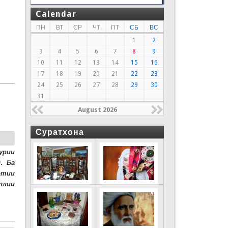
Calendar
ПН
ВТ
СР
ЧТ
ПТ
СБ
ВС
1
2
3
4
5
6
7
8
9
10
11
12
13
14
15
16
17
18
19
20
21
22
23
24
25
26
27
28
29
30
31
August 2026
Суратхона
урии
. Ба
отии
ллии