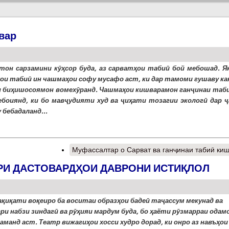
вар
тон сарзамини кӯҳсор буда, аз сарватҳои табиӣ бой мебошад. Як
ои табиӣ ин чашмаҳои софу мусафо аст, ки дар тамоми гушаву ка
 биҳишосоямон вомехӯранд. Чашмаҳои кишварамон ганҷинаи таби
ебоиянд, ки бо мавҷудияти худ ва ҷиҳати тозагии экологӣ дар ҷ
 бебадаланд...
Муфассалтар
о Сарват ва ганҷинаи табиӣ ки
АРИ ДАСТОВАРДҲОИ ДАВРОНИ ИСТИҚЛОЛ
ақиқати воқеиро ба воситаи образҳои бадеӣ таҷассум мекунад ва
ри набзи зиндагӣ ва рӯҳияи мардум буда, бо ҳаёти рӯзмарраи одам
аманд аст. Театр вижагиҳои хосси худро дорад, ки онро аз навъҳои