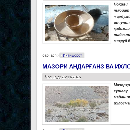
Ноҳияи
табиат
мардумӣ
инчунин
қадима
табақт
маҳсуб 
барчасп:
Интишорот
МАЗОРИ АНДАРҒАНЗ ВА ИХЛ
Чоп шуд: 25/11/2025
Мазорҳо
гӯшаву
мадания
ихлосма