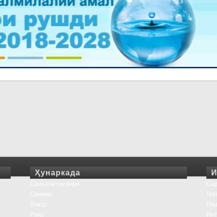
Ҳунаркада
И
Санъати тасвирӣ
Сад
Синамо
Чоп
Театр
На
Рақс
Инт