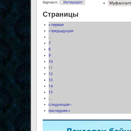
барчасп:
Интишорот
Муфассал
Страницы
« первая
‹ предыдущая
…
7
8
9
10
11
12
13
14
15
…
следующая ›
последняя »