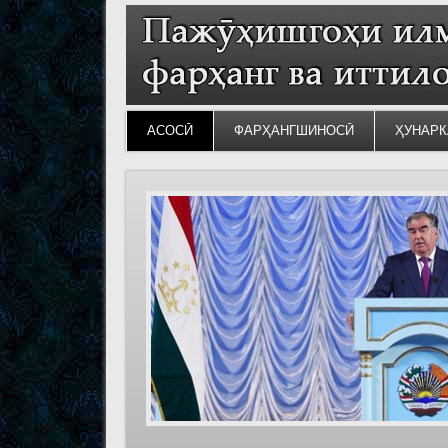
АСОСӢ
ФАРҲАНГШИНОСӢ
ҲУНАРК