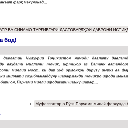
санъат фарқ мекунонад...
АТР ВА СИНАМО ТАРҒИБГАРИ ДАСТОВАРДҲОИ ДАВРОНИ ИСТИҚ
а бод!
и давлатии Ҷумҳурии Тоҷикистон намоди давлату давлатд
ду ваҳдати миллати тоҷик, ифтихор аз Ватану ватандор
соти миллии мост, ки дар худ ормонҳои дирӯзу имрӯз ва фа
ни миллати соҳибтамаддуну шарафманди тоҷикро ифода менам
обари он, Парчами миллӣ ифодагари шаъну шараф,..
Муфассалтар
о Рӯзи Парчами миллӣ фархунда 
р