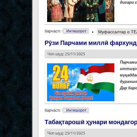
дигари 
барчасп:
Интишорот
Муфассалтар
о ТЕ
Рӯзи Парчами миллӣ фархунд
Чоп шуд: 25/11/2025
Парчам
иттиҳо
муқадда
дурахшо
Дар бар
барчасп:
Интишорот
Табақтарошӣ ҳунари мондаго
Чоп шуд: 25/11/2025