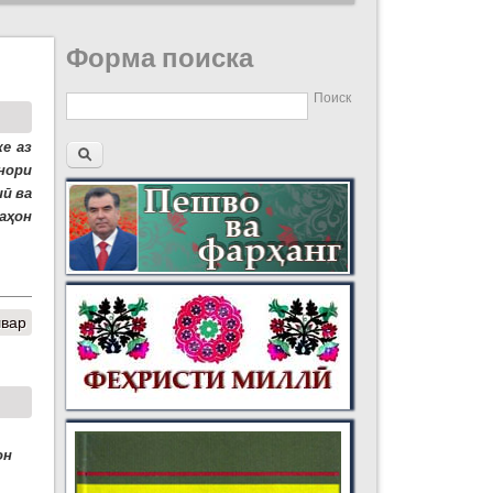
Форма поиска
Поиск
е аз
нори
ӣ ва
аҳон
швар
он