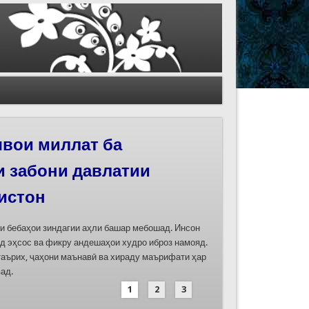
вои миллат ба
и забони давлатии
истон
ти бебаҳои зиндагии аҳли башар мебошад. Инсон
д эҳсос ва фикру андешаҳои худро иброз намояд.
таърих, ҷаҳони маънавӣ ва хираду маърифати ҳар
ад.
1
2
3