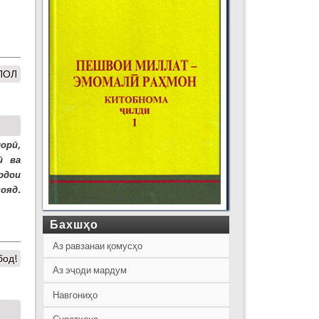
ЛОЛ
орӣ,
ӣ ва
рдои
ояд.
Бахшҳо
Аз равзанаи қомусҳо
бод!
Аз эҷоди мардум
Навгониҳо