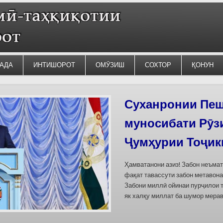
АДА
ИНТИШОРОТ
ОМӮЗИШ
СОХТОР
ҚОНУН
Суханронии Пеш
муносибати Рӯз
Ҷумҳурии Тоҷик
Ҳамватанони азиз! Забон неъма
фақат тавассути забон метавона
Забони миллӣ ойинаи пурҷилои 
як халқу миллат ба шумор мерав