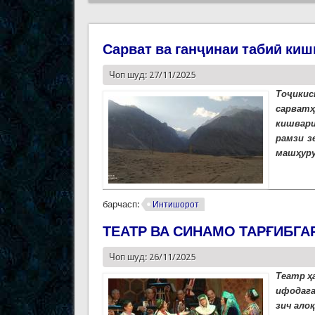
Сарват ва ганҷинаи табиӣ киш
Чоп шуд: 27/11/2025
Тоҷикис
сарватҳ
кишвари
рамзи з
машҳуру
барчасп:
Интишорот
ТЕАТР ВА СИНАМО ТАРҒИБГ
Чоп шуд: 26/11/2025
Театр ҳ
ифодага
зич алоқ