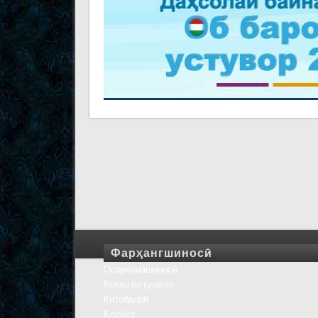
Фарҳангшиносӣ
Осорхонашиносӣ
Кохҳо ва кушкҳо
Китобдорӣ
Клубҳо