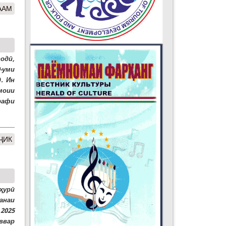
ААМ
одӣ,
-уми
. Ин
моии
рафи
ҶИК
ҳурӣ
анаи
 2025
ввар