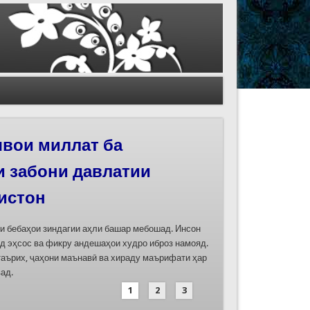
иҳои роҳи абрешим
 феҳристи ЮНЕСКО
д
дасозии ҳуҷҷатҳои номинатсияҳои муштараки
 ҷумла номинатсияи “Роҳи абрешим: гузаргоҳи
и аз ҷониби ҷумҳуриҳои Қазоқистон, Қирғизистон,
иҳод хоҳад шуд
1
2
3