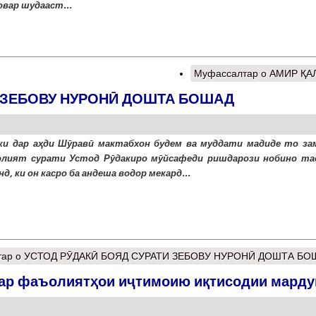
овар шудааст...
Муфассалтар
о АМИР ҚА
И ЗЕБОВУ НУРОНӢ ДОШТА БОШАД
ки дар аҳди Шӯравӣ мактабхон будем ва муддати мадиде то за
лият сурати Устод Рӯдакиро мӯйсафеди ришдарози нобино та
д, ки он касро ба андеша водор мекард...
тар
о УСТОД РӮДАКӢ БОЯД СУРАТИ ЗЕБОВУ НУРОНӢ ДОШТА БО
дар фаъолиятҳои иҷтимоию иқтисодии мард