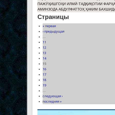
ПАЖӮҲИШГОҲИ ИЛМӢ-ТАДҚИҚОТИИ ФАРҲА
АМИНЗОДА АБДУЛФАТТОҲ ҲАКИМ БАХШИДА
Страницы
« первая
‹ предыдущая
…
11
12
13
14
15
16
17
18
19
…
следующая ›
последняя »