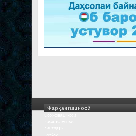
Фарҳангшиносӣ
Осорхонашиносӣ
Кохҳо ва кушкҳо
Китобдорӣ
Клубҳо