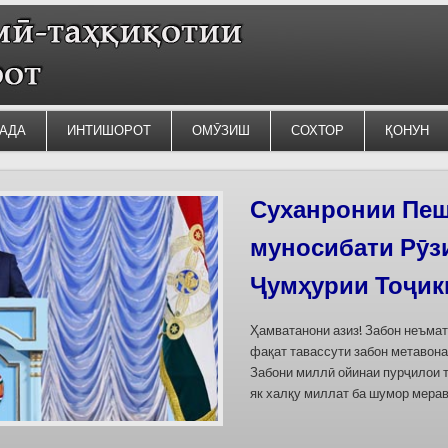
АДА
ИНТИШОРОТ
ОМӮЗИШ
СОХТОР
ҚОНУН
Силсилаи ёдгор
барои сабт дар
омода мешаван
Дар бахшҳои семинар вазъи омо
кишварҳои Осиёи Марказӣ, аз он
минтақавии Фарғона-Сирдарё», к
Тоҷикистон ва Ўзбекистон пешн