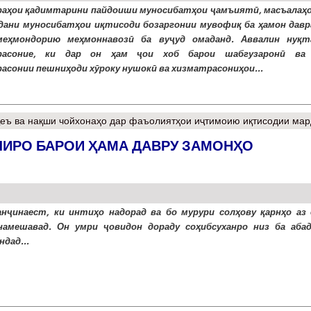
раҳои қадимтарини пайдоиши муносибатҳои ҷамъиятӣ, масъалаҳо
дани муносибатҳои иқтисоди бозаргонии мувофиқ ба ҳамон давра
меҳмондорию меҳмоннавозӣ ба вуҷуд омаданд. Аввалин нуқт
расоние, ки дар он ҳам ҷои хоб барои шабгузаронӣ ва
асонии пешниҳоди хӯроку нушокӣ ва хизматрасониҳои...
еъ ва нақши чойхонаҳо дар фаъолиятҳои иҷтимоию иқтисодии ма
ЛИРО БАРОИ ҲАМА ДАВРУ ЗАМОНҲО
анҷинаест, ки интиҳо надорад ва бо мурури солҳову қарнҳо аз 
намешавад. Он умри ҷовидон дораду соҳибсуханро низ ба аба
дад...