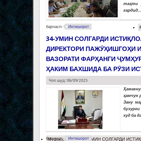
таҳти 
гардид..
барчасп:
Интишорот
34-УМИН СОЛГАРДИ ИСТИҚЛО
ДИРЕКТОРИ ПАЖӮҲИШГОҲИ И
ВАЗОРАТИ ФАРҲАНГИ ҶУМҲУ
ҲАКИМ БАХШИДА БА РӮЗИ И
Чоп шуд: 06/09/2025
Ҳамакну
ҳамчун 
Зану ма
бузурги
худ ба д
барчасп:
Интишорот
Муфассалтар
о 34-УМИН СОЛГАРДИ ИСТИ