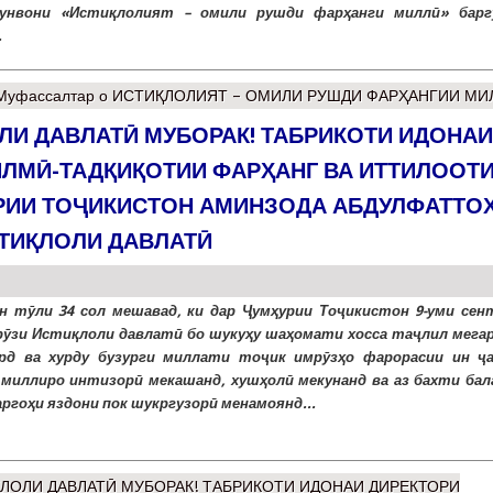
унвони «Истиқлолият – омили рушди фарҳанги миллӣ» барг
.
Муфассалтар
о ИСТИҚЛОЛИЯТ – ОМИЛИ РУШДИ ФАРҲАНГИИ МИ
ЛИ ДАВЛАТӢ МУБОРАК! ТАБРИКОТИ ИДОНАИ
ЛМӢ-ТАДҚИҚОТИИ ФАРҲАНГ ВА ИТТИЛООТ
РИИ ТОҶИКИСТОН АМИНЗОДА АБДУЛФАТТО
СТИҚЛОЛИ ДАВЛАТӢ
н тӯли 34 сол мешавад, ки дар Ҷумҳурии Тоҷикистон 9-уми сен
рӯзи Истиқлоли давлатӣ бо шукуҳу шаҳомати хосса таҷлил мегар
рд ва хурду бузурги миллати тоҷик имрӯзҳо фарорасии ин ҷ
 миллиро интизорӣ мекашанд, хушҳолӣ мекунанд ва аз бахти бал
аргоҳи яздони пок шукргузорӣ менамоянд...
ҚЛОЛИ ДАВЛАТӢ МУБОРАК! ТАБРИКОТИ ИДОНАИ ДИРЕКТОРИ