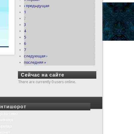
‹ предыдущая
1
2
3
4
5
6
7
следующая ›
последняя »
Сейчас на сайте
There are currently 0 users online.
нтишорот
о ва симо
хонаҳо
шрияҳо
ернет