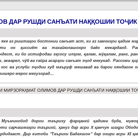
В ДАР РУШДИ САНЪАТИ НАҚҚОШИИ ТОҶИК
 яке аз риштаҳои бостонии санъат аст, ки аз замонҳои қадим ма
ути он ҳиссиёт ва тахайюлашонро баён мекарданд. Ра
ндест, ки бо истифодаи эҳсосу илҳом, қалам, мӯқалам, ранг, ран
н, акварел, чӯб ва ғайра асарҳои санъат эҷод мекунад. Рассоми ҳ
 хос ва услуби эҷодии худ маъруф мешавад ва барои ояндагон о
зишеро мерос мегузорад...
И МИРЗОРАҲМАТ ОЛИМОВ ДАР РУШДИ САНЪАТИ НАҚҚОШИИ ТО
 Муъминобод дорои таъриху фарҳангӣ қадима буда, муво
ти сарчашмаҳои таърихӣ, ҳануз дар асри X ҳамчун шаҳри Ободо
ардидааст. Дир китоби “Таърихи Бадахшон” дар охири асри XI ҳа