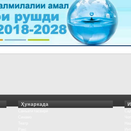
Ҳунаркада
И
Санъати тасвирӣ
Сад
Синамо
Чоп
Театр
На
Рақс
Инт