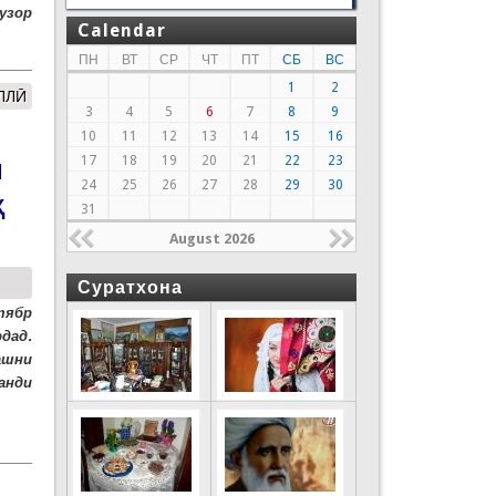
узор
Calendar
ПН
ВТ
СР
ЧТ
ПТ
СБ
ВС
1
2
ЛЛӢ
3
4
5
6
7
8
9
10
11
12
13
14
15
16
17
18
19
20
21
22
23
И
24
25
26
27
28
29
30
Ҳ
31
August 2026
Суратхона
тябр
дад.
ашни
анди