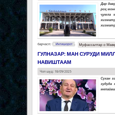
Дар дав
роҳ мон
ҷумла 
хизмат
хизматр
барчасп:
Интишорот
Муфассалтар
о Мавқ
ГУЛНАЗАР: МАН СУРУДИ МИЛ
НАВИШТААМ
Чоп шуд: 18/09/2025
Сухан г
зудуда 
мепайван