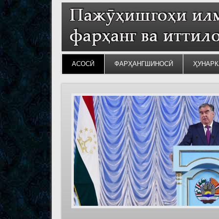
АСОСӢ
ФАРҲАНГШИНОСӢ
ҲУНАРК