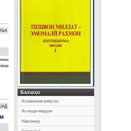
ЛЪА
мони
свир
Бахшҳо
Аз равзанаи қомусҳо
ШАД
Аз эҷоди мардум
ум
Навгониҳо