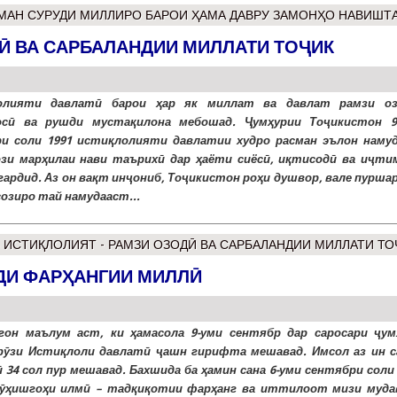
 МАН СУРУДИ МИЛЛИРО БАРОИ ҲАМА ДАВРУ ЗАМОНҲО НАВИШТ
Ӣ ВА САРБАЛАНДИИ МИЛЛАТИ ТОҶИК
олияти давлатӣ барои ҳар як миллат ва давлат рамзи оз
осӣ ва рушди мустақилона мебошад. Ҷумҳурии Тоҷикистон 9
и соли 1991 истиқлолияти давлатии худро расман эълон намуд
ози марҳилаи нави таърихӣ дар ҳаёти сиёсӣ, иқтисодӣ ва иҷти
гардид. Аз он вақт инҷониб, Тоҷикистон роҳи душвор, вале пурша
озиро тай намудааст...
 ИСТИҚЛОЛИЯТ - РАМЗИ ОЗОДӢ ВА САРБАЛАНДИИ МИЛЛАТИ ТО
ДИ ФАРҲАНГИИ МИЛЛӢ
гон маълум аст, ки ҳамасола 9-уми сентябр дар саросари ҷум
рӯзи Истиқлоли давлатӣ ҷашн гирифта мешавад. Имсол аз ин с
 34 сол пур мешавад. Бахшида ба ҳамин сана 6-уми сентябри соли
ӯҳишгоҳи илмӣ – тадқиқотии фарҳанг ва иттилоот мизи муда