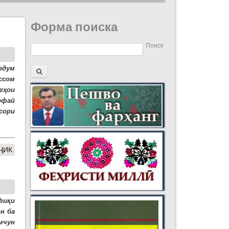
Форма поиска
Поиск
рдум
ссом
гҳои
ирфаӣ
сори
ҶИК
фиқи
н ба
мчун