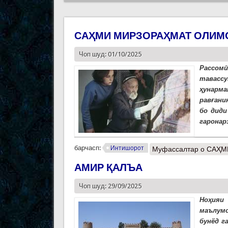
САҲМИ МИРЗОРАҲМАТ ОЛИМО
Чоп шуд: 01/10/2025
Рассомӣ
тавасс
ҳунарма
равғани
бо диди
гаронар
барчасп:
Интишорот
Муфассалтар
о САҲМ
АМИР ҚАЛЪА
Чоп шуд: 29/09/2025
Ноҳияи
маълумо
бунёд г