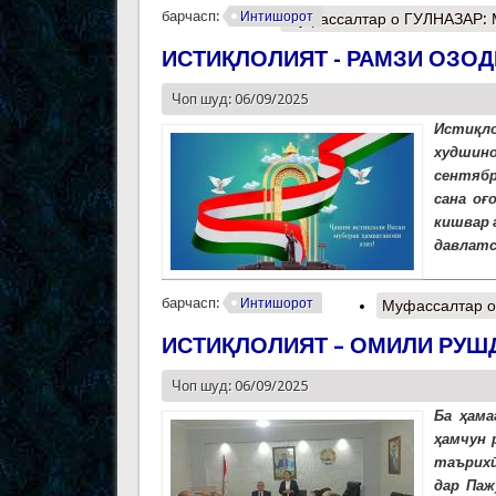
барчасп:
Интишорот
Муфассалтар
о ГУЛНАЗАР:
ИСТИҚЛОЛИЯТ - РАМЗИ ОЗОД
Чоп шуд: 06/09/2025
Истиқл
худшин
сентябр
сана оғ
кишвар 
давлатс
барчасп:
Интишорот
Муфассалтар
о
ИСТИҚЛОЛИЯТ – ОМИЛИ РУШ
Чоп шуд: 06/09/2025
Ба ҳама
ҳамчун 
таърихӣ
дар Паж