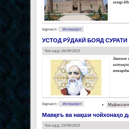
шаҳр ёд
барчасп:
Интишорот
УСТОД РӮДАКӢ БОЯД СУРАТ
Чоп шуд: 26/09/2025
Замоне 
истиқло
мекардан
барчасп:
Интишорот
Муфассал
Мавқеъ ва нақши чойхонаҳо 
Чоп шуд: 25/09/2025