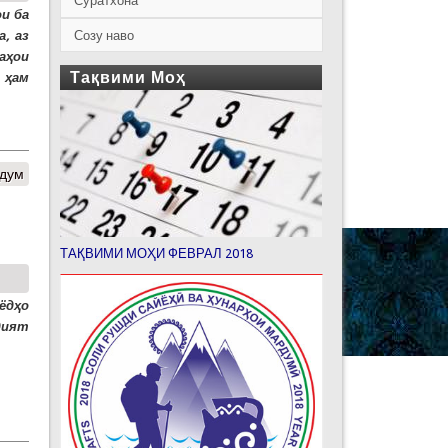
Суратхона
и ба
Созу наво
, аз
аҳои
Тақвими Моҳ
 ҳам
рдум
ТАҚВИМИ МОҲИ ФЕВРАЛ 2018
ёдҳо
дият