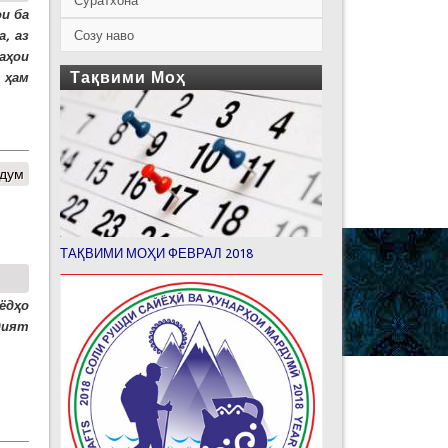
Суратхона
и ба
Созу наво
, аз
аҳои
Тақвими Моҳ
 ҳам
рдум
ТАҚВИМИ МОҲИ ФЕВРАЛ 2018
ёдҳо
дият