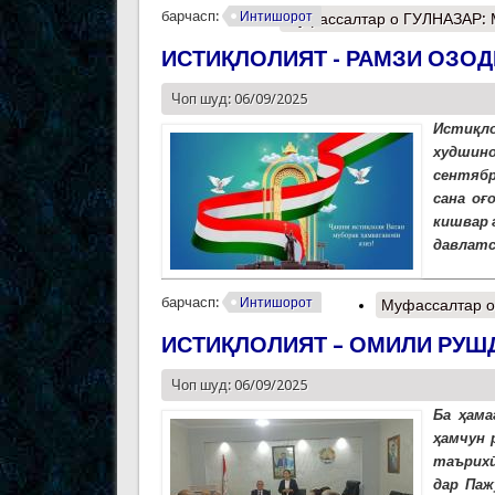
барчасп:
Интишорот
Муфассалтар
о ГУЛНАЗАР:
ИСТИҚЛОЛИЯТ - РАМЗИ ОЗОД
Чоп шуд: 06/09/2025
Истиқл
худшин
сентябр
сана оғ
кишвар 
давлатс
барчасп:
Интишорот
Муфассалтар
о
ИСТИҚЛОЛИЯТ – ОМИЛИ РУШ
Чоп шуд: 06/09/2025
Ба ҳама
ҳамчун 
таърихӣ
дар Паж