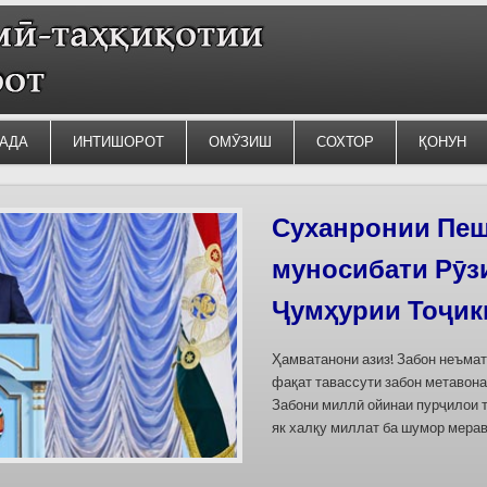
АДА
ИНТИШОРОТ
ОМӮЗИШ
СОХТОР
ҚОНУН
Силсилаи ёдгор
барои сабт дар
омода мешаван
Дар бахшҳои семинар вазъи омо
кишварҳои Осиёи Марказӣ, аз он
минтақавии Фарғона-Сирдарё», к
Тоҷикистон ва Ўзбекистон пешн