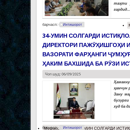
таҳти 
гардид..
барчасп:
Интишорот
34-УМИН СОЛГАРДИ ИСТИҚЛО
ДИРЕКТОРИ ПАЖӮҲИШГОҲИ И
ВАЗОРАТИ ФАРҲАНГИ ҶУМҲУ
ҲАКИМ БАХШИДА БА РӮЗИ И
Чоп шуд: 06/09/2025
Ҳамакну
ҳамчун 
Зану ма
бузурги
худ ба д
барчасп:
Интишорот
Муфассалтар
о 34-УМИН СОЛГАРДИ ИСТИ