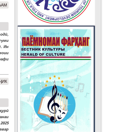
ААМ
одӣ,
-уми
. Ин
моии
рафи
ҶИК
ҳурӣ
анаи
 2025
ввар