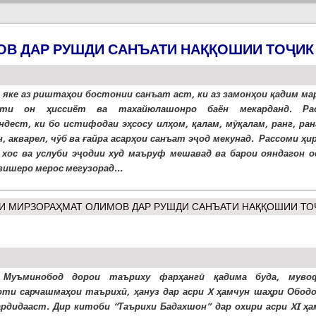
В ДАР РУШДИ САНЪАТИ НАҚҚОШИИ ТОҶИК
 яке аз риштаҳои бостонии санъат аст, ки аз замонҳои қадим ма
ути он ҳиссиёт ва тахайюлашонро баён мекарданд. Ра
ндест, ки бо истифодаи эҳсосу илҳом, қалам, мӯқалам, ранг, ран
н, акварел, чӯб ва ғайра асарҳои санъат эҷод мекунад. Рассоми ҳ
 хос ва услуби эҷодии худ маъруф мешавад ва барои ояндагон о
зишеро мерос мегузорад...
И МИРЗОРАҲМАТ ОЛИМОВ ДАР РУШДИ САНЪАТИ НАҚҚОШИИ ТО
 Муъминобод дорои таъриху фарҳангӣ қадима буда, муво
ти сарчашмаҳои таърихӣ, ҳануз дар асри X ҳамчун шаҳри Ободо
ардидааст. Дир китоби “Таърихи Бадахшон” дар охири асри XI ҳа