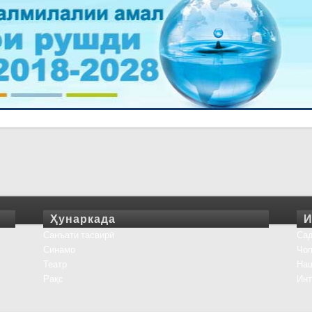
Ҳунаркада
И
Санъати тасвирӣ
Сад
Синамо
Чоп
Театр
На
Рақс
Инт