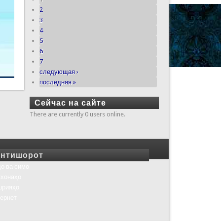
2
3
4
5
6
7
следующая ›
последняя »
Сейчас на сайте
There are currently 0 users online.
нтишорот
о ва симо
хонаҳо
шрияҳо
ернет