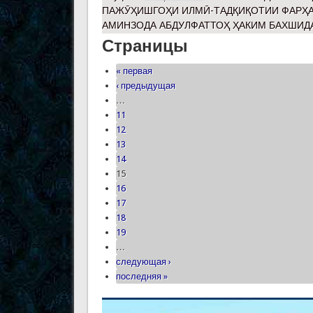
ПАЖӮҲИШГОҲИ ИЛМӢ-ТАДҚИҚОТИИ ФАРҲА
АМИНЗОДА АБДУЛФАТТОҲ ҲАКИМ БАХШИДА
Страницы
« первая
‹ предыдущая
…
11
12
13
14
15
16
17
18
19
…
следующая ›
последняя »