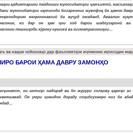
раҳои қадимтарини пайдоиши муносибатҳои ҷамъиятӣ, масъалаҳо
дани муносибатҳои иқтисоди бозаргонии мувофиқ ба ҳамон давра
меҳмондорию меҳмоннавозӣ ба вуҷуд омаданд. Аввалин нуқт
расоние, ки дар он ҳам ҷои хоб барои шабгузаронӣ ва
асонии пешниҳоди хӯроку нушокӣ ва хизматрасониҳои...
еъ ва нақши чойхонаҳо дар фаъолиятҳои иҷтимоию иқтисодии ма
ЛИРО БАРОИ ҲАМА ДАВРУ ЗАМОНҲО
анҷинаест, ки интиҳо надорад ва бо мурури солҳову қарнҳо аз 
намешавад. Он умри ҷовидон дораду соҳибсуханро низ ба аба
дад...