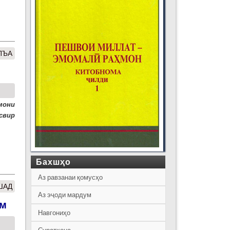
ЛЪА
мони
свир
Бахшҳо
Аз равзанаи қомусҳо
ШАД
Аз эҷоди мардум
ум
Навгониҳо