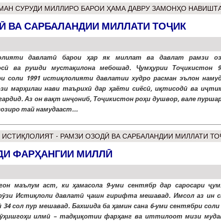
 МАН СУРУДИ МИЛЛИРО БАРОИ ҲАМА ДАВРУ ЗАМОНҲО НАВИШТ
Ӣ ВА САРБАЛАНДИИ МИЛЛАТИ ТОҶИК
олияти давлатӣ барои ҳар як миллат ва давлат рамзи оз
осӣ ва рушди мустақилона мебошад. Ҷумҳурии Тоҷикистон 9
и соли 1991 истиқлолияти давлатии худро расман эълон намуд
ози марҳилаи нави таърихӣ дар ҳаёти сиёсӣ, иқтисодӣ ва иҷти
гардид. Аз он вақт инҷониб, Тоҷикистон роҳи душвор, вале пурша
озиро тай намудааст...
 ИСТИҚЛОЛИЯТ - РАМЗИ ОЗОДӢ ВА САРБАЛАНДИИ МИЛЛАТИ ТО
ДИ ФАРҲАНГИИ МИЛЛӢ
гон маълум аст, ки ҳамасола 9-уми сентябр дар саросари ҷум
рӯзи Истиқлоли давлатӣ ҷашн гирифта мешавад. Имсол аз ин с
 34 сол пур мешавад. Бахшида ба ҳамин сана 6-уми сентябри соли
ӯҳишгоҳи илмӣ – тадқиқотии фарҳанг ва иттилоот мизи муда