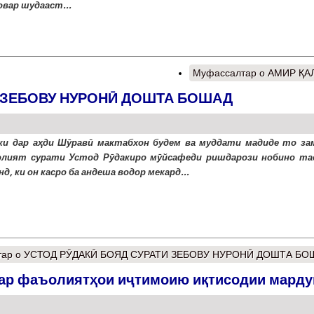
овар шудааст...
Муфассалтар
о АМИР ҚА
И ЗЕБОВУ НУРОНӢ ДОШТА БОШАД
ки дар аҳди Шӯравӣ мактабхон будем ва муддати мадиде то за
лият сурати Устод Рӯдакиро мӯйсафеди ришдарози нобино та
д, ки он касро ба андеша водор мекард...
тар
о УСТОД РӮДАКӢ БОЯД СУРАТИ ЗЕБОВУ НУРОНӢ ДОШТА БО
дар фаъолиятҳои иҷтимоию иқтисодии мард