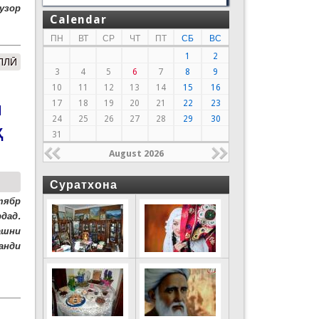
узор
Calendar
ПН
ВТ
СР
ЧТ
ПТ
СБ
ВС
1
2
ЛЛӢ
3
4
5
6
7
8
9
10
11
12
13
14
15
16
17
18
19
20
21
22
23
И
24
25
26
27
28
29
30
Ҳ
31
August 2026
Суратхона
тябр
дад.
ашни
анди