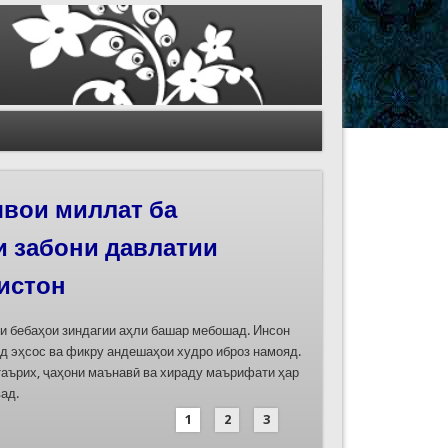
иҳои роҳи абрешим
 феҳристи ЮНЕСКО
д
дасозии ҳуҷҷатҳои номинатсияҳои муштараки
 ҷумла номинатсияи “Роҳи абрешим: гузаргоҳи
и аз ҷониби ҷумҳуриҳои Қазоқистон, Қирғизистон,
иҳод хоҳад шуд
1
2
3