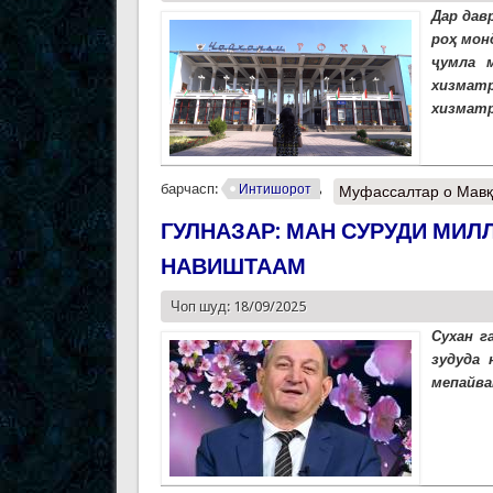
Дар дав
роҳ мон
ҷумла 
хизмат
хизматр
барчасп:
Интишорот
Муфассалтар
о Мавқ
ГУЛНАЗАР: МАН СУРУДИ МИЛ
НАВИШТААМ
Чоп шуд: 18/09/2025
Сухан г
зудуда 
мепайван