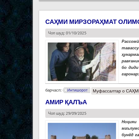
САҲМИ МИРЗОРАҲМАТ ОЛИМО
Чоп шуд: 01/10/2025
Рассомӣ
тавасс
ҳунарма
равғани
бо диди
гаронар
барчасп:
Интишорот
Муфассалтар
о САҲМ
АМИР ҚАЛЪА
Чоп шуд: 29/09/2025
Ноҳияи
маълумо
бунёд г