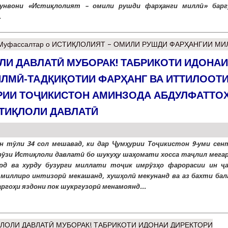
унвони «Истиқлолият – омили рушди фарҳанги миллӣ» барг
.
Муфассалтар
о ИСТИҚЛОЛИЯТ – ОМИЛИ РУШДИ ФАРҲАНГИИ МИ
ЛИ ДАВЛАТӢ МУБОРАК! ТАБРИКОТИ ИДОНАИ
ЛМӢ-ТАДҚИҚОТИИ ФАРҲАНГ ВА ИТТИЛООТ
РИИ ТОҶИКИСТОН АМИНЗОДА АБДУЛФАТТО
СТИҚЛОЛИ ДАВЛАТӢ
н тӯли 34 сол мешавад, ки дар Ҷумҳурии Тоҷикистон 9-уми сен
рӯзи Истиқлоли давлатӣ бо шукуҳу шаҳомати хосса таҷлил мегар
рд ва хурду бузурги миллати тоҷик имрӯзҳо фарорасии ин ҷ
 миллиро интизорӣ мекашанд, хушҳолӣ мекунанд ва аз бахти бал
аргоҳи яздони пок шукргузорӣ менамоянд...
ҚЛОЛИ ДАВЛАТӢ МУБОРАК! ТАБРИКОТИ ИДОНАИ ДИРЕКТОРИ