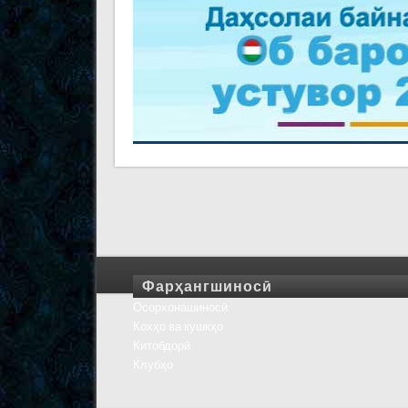
Фарҳангшиносӣ
Осорхонашиносӣ
Кохҳо ва кушкҳо
Китобдорӣ
Клубҳо