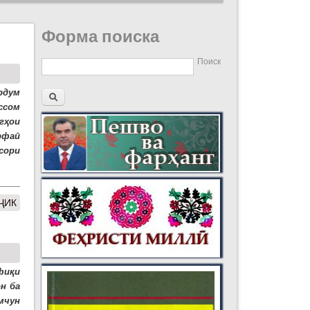
Форма поиска
Поиск
рдум
ссом
гҳои
ирфаӣ
сори
ҶИК
фиқи
н ба
мчун