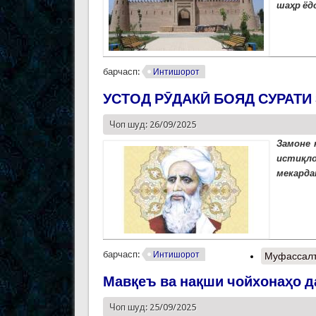
шаҳр ёд
барчасп:
Интишорот
УСТОД РӮДАКӢ БОЯД СУРАТ
Чоп шуд: 26/09/2025
Замоне 
истиқло
мекардан
барчасп:
Интишорот
Муфассал
Мавқеъ ва нақши чойхонаҳо 
Чоп шуд: 25/09/2025