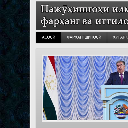
АСОСӢ
ФАРҲАНГШИНОСӢ
ҲУНАРК