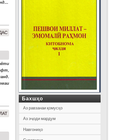
д...
ДАС
аёти
афт,
анд.
омаи
Бахшҳо
Аз равзанаи қомусҳо
ЛАТ
Аз эҷоди мардум
Навгониҳо