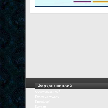
Фарҳангшиносӣ
Осорхонашиносӣ
Кохҳо ва кушкҳо
Китобдорӣ
Клубҳо