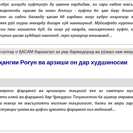
обус шоҳиди гуфтугӯи ду ҷавоне гардидам, ки сари кадом масъ
 маротиба «қасам ба номи Аллоҳ» - гуфта бо ҳам баҳс дошт
он аз садои баланду қасам ёд кардани онҳо худро ноҳинҷор э
 яке рӯй турш мекарду дигаре гӯё намешунид. Мӯйсафеди нуроние
сии пеш нишаста буд, ба онҳо рӯ оварда, насиҳатомез гуфт, к
чунин қасам худдорӣ намоянд, зеро гунаҳгор мешаванд...
салтар
о ҚАСАМ баракатро аз умр бармедорад ва рӯзиро кам мек
ангии Роғун ва арзиши он дар худшиносии
мероси фарҳангӣ ва арзишҳои таърихӣ яке аз самтҳои му
ти илмӣ ва фарҳангӣ дар Ҷумҳурии Тоҷикистон ба шумор меравад
а танҳо як масъулияти миллию таърихист, балки як амри зар
стувори ҷомеа ва ҳифзи ҳувияти фарҳангӣ низ мебошад...