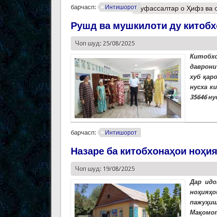
барчасп:
Интишорот
Муфассалтар
о Ҳифз ва 
Рушд ва мушкилоти ду китобх
Чоп шуд: 25/08/2025
Китобх
даврони
хуб қар
нусха к
35646 ну
барчасп:
Интишорот
Назаре ба китобхонаҳои ноҳи
Чоп шуд: 19/08/2025
Дар идо
ноҳияҳ
пажуҳиш
Мақомот