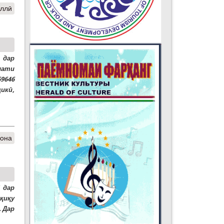
иллӣ
 дар
лати
9646
икӣ,
хона
 дар
қиқу
 Дар