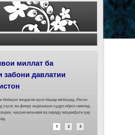
вои миллат ба
и забони давлатии
истон
ти бебаҳои зиндагии аҳли башар мебошад. Инсон
д эҳсос ва фикру андешаҳои худро иброз намояд.
таърих, ҷаҳони маънавӣ ва хираду маърифати ҳар
ад.
1
2
3