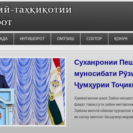
АДА
ИНТИШОРОТ
ОМӮЗИШ
СОХТОР
ҚОНУН
Суханронии Пеш
муносибати Рӯз
Ҷумҳурии Тоҷик
Ҳамватанони азиз! Забон неъма
фақат тавассути забон метавона
Забони миллӣ ойинаи пурҷилои 
як халқу миллат ба шумор мерав