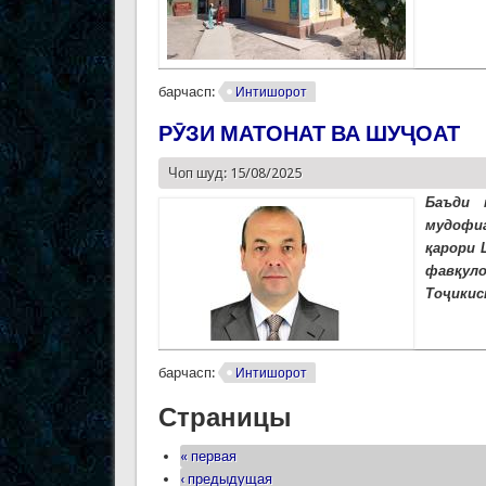
барчасп:
Интишорот
РӮЗИ МАТОНАТ ВА ШУҶОАТ
Чоп шуд: 15/08/2025
Баъди 
мудофиа
қарори 
фавқуло
Тоҷикис
барчасп:
Интишорот
Страницы
« первая
‹ предыдущая