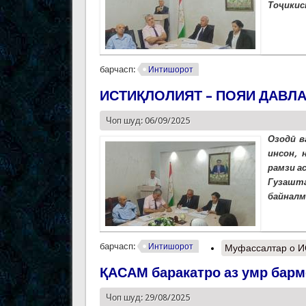
Тоҷикис
барчасп:
Интишорот
ИСТИҚЛОЛИЯТ – ПОЯИ ДАВЛ
Чоп шуд: 06/09/2025
Озодӣ в
инсон,
рамзи а
Гузашта
байналм
барчасп:
Интишорот
Муфассалтар
о И
ҚАСАМ баракатро аз умр барм
Чоп шуд: 29/08/2025