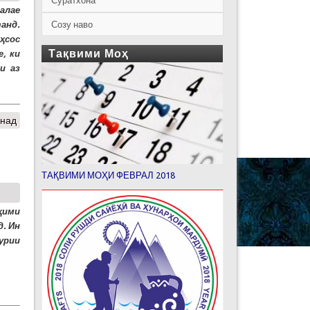
Суратхона
алае
Созу наво
анд.
ҳсос
Тақвими Моҳ
, ки
и аз
унад
ТАҚВИМИ МОҲИ ФЕВРАЛ 2018
ҳими
. Ин
урии