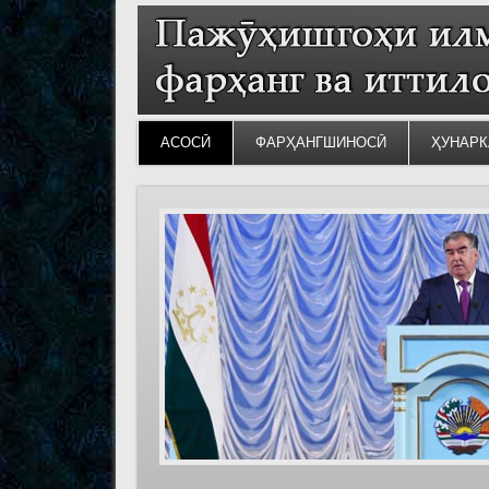
АСОСӢ
ФАРҲАНГШИНОСӢ
ҲУНАРК