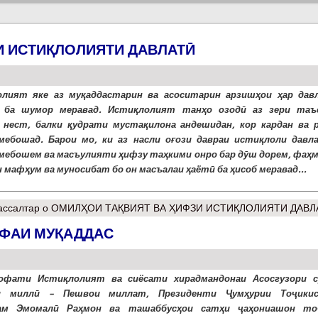
И ИСТИҚЛОЛИЯТИ ДАВЛАТӢ
лият яке аз муқаддастарин ва асоситарин арзишҳои ҳар дав
 ба шумор меравад. Истиқлолият танҳо озодӣ аз зери таъ
 нест, балки қудрати мустақилона андешидан, кор кардан ва 
ебошад. Барои мо, ки аз насли оғози давраи истиқлоли давл
мебошем ва масъулияти ҳифзу таҳкими онро бар дӯш дорем, фаҳ
н мафҳум ва муносибат бо он масъалаи ҳаётӣ ба ҳисоб меравад...
ссалтар
о ОМИЛҲОИ ТАҚВИЯТ ВА ҲИФЗИ ИСТИҚЛОЛИЯТИ ДАВЛ
ИФАИ МУҚАДДАС
офати Истиқлолият ва сиёсати хирадмандонаи Асосгузори с
и миллӣ – Пешвои миллат, Президенти Ҷумҳурии Тоҷики
ам Эмомалӣ Раҳмон ва ташаббусҳои сатҳи ҷаҳониашон то