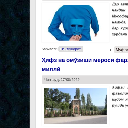
Дар авт
чандин
Мусофир
намуда,
дар кур
хӯрдани 
барчасп:
Интишорот
Муфас
Ҳифз ва омӯзиши мероси фарҳ
миллӣ
Чоп шуд: 27/08/2025
Ҳифзи 
фаъолия
иқдом н
рушди у