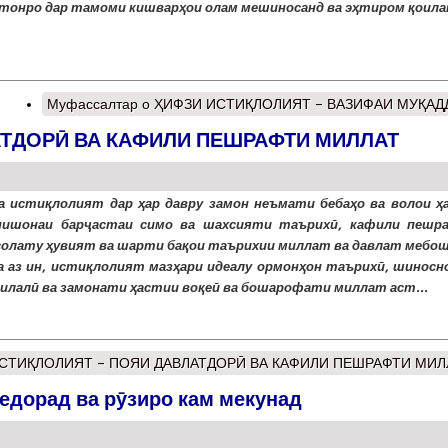
тонро дар тамоми кишварҳои олам мешиносанд ва эҳтиром қоилан
Муфассалтар
о ҲИФЗИ ИСТИҚЛОЛИЯТ – ВАЗИФАИ МУҚАД
АТДОРӢ ВА КАФИЛИ ПЕШРАФТИ МИЛЛАТ
а истиқлолият дар ҳар давру замон неъмати бебаҳо ва волои ҳ
 нишонаи барҷастаи симо ва шахсияти таърихӣ, кафили пешр
солату ҳувият ва шарти бақои таърихии миллат ва давлат мебош
 аз ин, истиқлолият мазҳари идеалу ормонҳон таърихӣ, шиносн
илалӣ ва замонати ҳастии воқеӣ ва бошарофати миллат аст...
СТИҚЛОЛИЯТ – ПОЯИ ДАВЛАТДОРӢ ВА КАФИЛИ ПЕШРАФТИ МИЛ
едорад ва рӯзиро кам мекунад