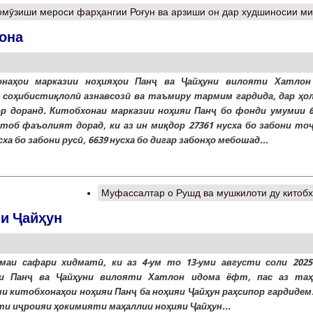
омӯзиши мероси фарҳангии Роғун ва арзиши он дар худшиносии м
она
онаҳои марказии ноҳияҳои Панҷ ва Ҷайҳуни вилояти Хатлон
 соҳибистиқлолӣ азнавсозӣ ва таъмиру тармим гардида, дар ҳо
ор доранд. Китобхонаи марказии ноҳияи Панҷ бо фонди умумии 6
итоб фаъолият дорад, ки аз ин миқдор 27361 нусха бо забони тоҷ
сха бо забони русӣ, 6639 нусха бо дигар забонҳо мебошад...
Муфассалтар
о Рушд ва мушкилоти ду китоб
яи Ҷайҳун
маи сафари хидматӣ, ки аз 4-ум то 13-уми августи соли 2025
ои Панҷ ва Ҷайҳуни вилояти Хатлон идома ёфт, пас аз таҳ
и китобхонаҳои ноҳияи Панҷ ба ноҳияи Ҷайҳун раҳсипор гардидем.
и иҷроияи ҳокимияти маҳаллии ноҳияи Ҷайҳун...