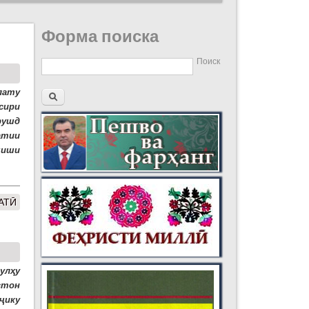
Форма поиска
Поиск
лату
сири
рушд
атии
миши
АТӢ
улҳу
стон
ҷику