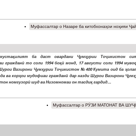
Муфассалтар
о Назаре ба китобхонаҳои ноҳияи Ҷа
мустақилият ба даст овардани Ҷумҳурии Тоҷикистон си
и гражданӣ то соли 1994 боқӣ монд, 17 августи соли 1994 муво
Шурои Вазирони Ҷумҳурии Тоҷикистон №400 Кумита оид ба ҳола
да ва корҳои мудофиаи гражданӣ дар назди Шурои Вазирони Ҷумҳ
тон номгузорӣ шуд ва Низомномаи он тасдиқ гардид...
Муфассалтар
о РӮЗИ МАТОНАТ ВА ШУҶ