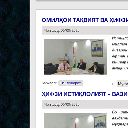
ОМИЛҲОИ ТАҚВИЯТ ВА ҲИФЗ
Чоп шуд: 06/09/2025
Истиқло
миллат
дигарон
ёфтан м
кишвар 
амиқи и
барчасп:
Интишорот
Муфа
ҲИФЗИ ИСТИҚЛОЛИЯТ – ВАЗ
Чоп шуд: 06/09/2025
Бо шар
ваҳдат
муҳтар