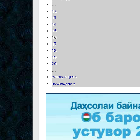
…
12
13
14
15
16
17
18
19
20
…
следующая ›
последняя »