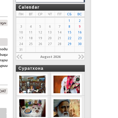
Calendar
ПН
ВТ
СР
ЧТ
ПТ
СБ
ВС
1
2
йҳун
3
4
5
6
7
8
9
10
11
12
13
14
15
16
17
18
19
20
21
22
23
24
25
26
27
28
29
30
тоди
31
фиқи
August 2026
тҳои
урии
Суратхона
ОАТ