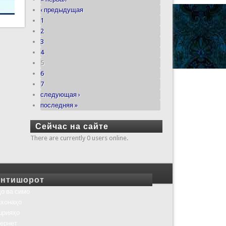
‹ предыдущая
1
2
3
4
5
6
7
следующая ›
последняя »
Сейчас на сайте
There are currently 0 users online.
нтишорот
о ва симо
хонаҳо
шрияҳо
ернет