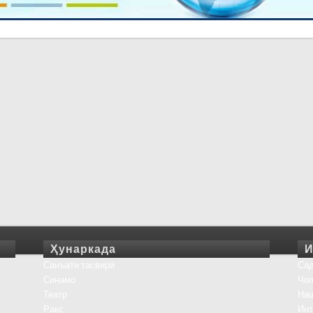
Ҳунаркада
И
Санъати тасвирӣ
Сад
Синамо
Чоп
Театр
На
Рақс
Инт