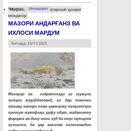
барчасп:
Интишорот
Муфассалтар
о Табақтарошӣ ҳунари
мондагор
МАЗОРИ АНДАРҒАНЗ ВА
ИХЛОСИ МАРДУМ
Чоп шуд: 25/11/2025
Мазорҳо ва зиёратгоҳҳо аз шумули
ҷойҳои муқаддасеанд, ки дар тамоми
гӯшаву канори олам қавмҳову халқиятҳои
гуногун мувофиқи урфу одат, маданияту
фарҳанг ва дину оини худ ба онҳо эҳтиром
гузошта, ба ҳар василае ихлосмандии
худро нишон медиҳанд...