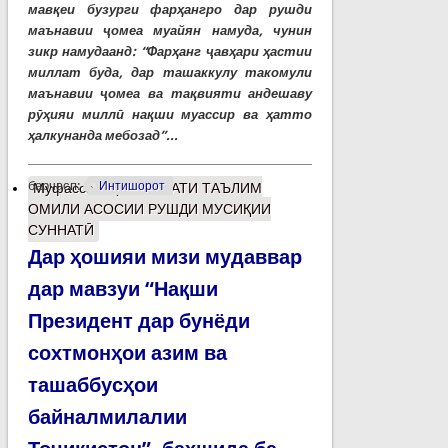
мавқеи бузурги фарҳангро дар рушди
маънавии ҷомеа муайян намуда, чунин
зикр намудаанд: “Фарҳанг ҷавҳари ҳастии
миллат буда, дар ташаккулу такомули
маънавии ҷомеа ва тақвияти андешаву
рӯҳияи миллӣ нақши муассир ва ҳатто
ҳалкунанда мебозад”...
барчасп:
Интишорот
Муфассалтар
о СИФАТИ ТАЪЛИМ
ОМИЛИ АСОСИИ РУШДИ МУСИҚИИ
СУННАТӢ
Дар ҳошияи мизи мудаввар
дар мавзуи “Нақши
Президент дар бунёди
сохтмонҳои азим ва
ташаббусҳои
байналмилалии