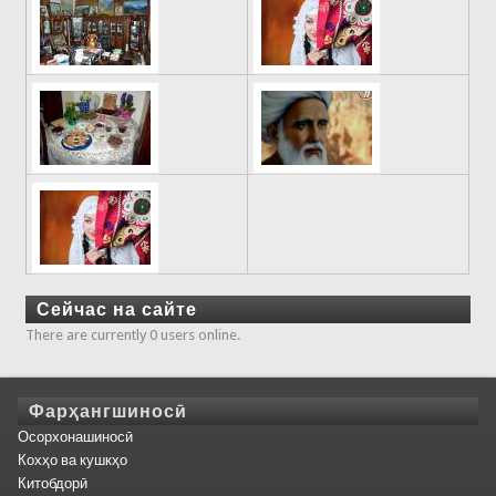
Сейчас на сайте
There are currently 0 users online.
Фарҳангшиносӣ
Осорхонашиносӣ
Кохҳо ва кушкҳо
Китобдорӣ