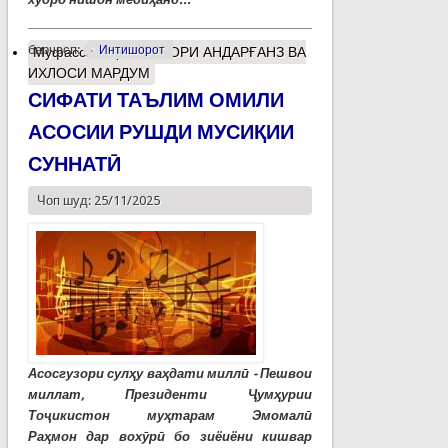
барчасп:
Интишорот
Муфассалтар
о МАЗОРИ АНДАРҒАНЗ ВА
ИХЛОСИ МАРДУМ
СИФАТИ ТАЪЛИМ ОМИЛИ
АСОСИИ РУШДИ МУСИҚИИ
СУННАТӢ
Чоп шуд: 25/11/2025
Асосгузори сулҳу ваҳдати миллӣ - Пешвои
миллат, Президенти Ҷумҳурии
Тоҷикистон муҳтарам Эмомалӣ
Раҳмон дар вохӯрӣ бо зиёиёни кишвар