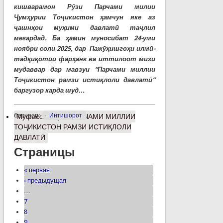
кишварамон Рӯзи Парчами милии
Ҷумҳурии Тоҷикистон ҳамчун яке аз
ҷашнҳои муҳими давлатӣ таҷлил
мегардад. Ба ҳамин муносибат 24-уми
ноябри соли 2025, дар Пажӯҳишгоҳи илмӣ-
тадқиқотии фарҳанг ва иттилоот мизи
мудаввар дар мавзуи “Парчами миллии
Тоҷикистон рамзи истиқлоли давлатӣ”
баргузор карда шуд...
барчасп:
Интишорот
Муфассалтар
о ПАРЧАМИ МИЛЛИИ
ТОҶИКИСТОН РАМЗИ ИСТИҚЛОЛИ
ДАВЛАТӢ
Страницы
« первая
‹ предыдущая
…
7
8
9