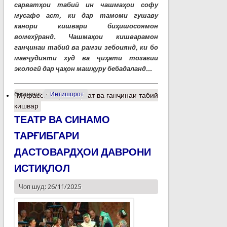
сарватҳои табиӣ ин чашмаҳои софу
мусафо аст, ки дар тамоми гушаву
канори кишвари биҳишосоямон
вомехӯранд. Чашмаҳои кишварамон
ганҷинаи табиӣ ва рамзи зебоиянд, ки бо
мавҷудияти худ ва ҷиҳати тозагии
экологӣ дар ҷаҳон машҳуру бебадаланд...
барчасп:
Интишорот
Муфассалтар
о Сарват ва ганҷинаи табиӣ
кишвар
ТЕАТР ВА СИНАМО
ТАРҒИБГАРИ
ДАСТОВАРДҲОИ ДАВРОНИ
ИСТИҚЛОЛ
Чоп шуд: 26/11/2025