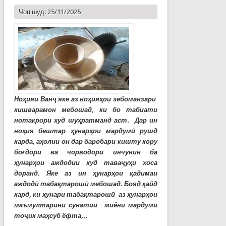
Чоп шуд: 25/11/2025
Ноҳияи Ванҷ яке аз ноҳияҳои зебоманзари
кишварамон мебошад, ки бо табиати
нотакрори худ шуҳратманд аст. Дар ин
ноҳия бештар ҳунарҳои мардумӣ рушд
карда, аҳолии он дар баробари кишту кору
боғдорӣ ва чорводорӣ инчунин ба
ҳунарҳои аждодии худ таваҷуҳи хоса
доранд. Яке аз ин ҳунарҳои қадимаи
аждодӣ табақтарошӣ мебошад. Бояд қайд
кард, ки ҳунари табақтарошӣ аз ҳунарҳои
маъмултарини сунатии миёни мардуми
тоҷик маҳсуб ёфта,..