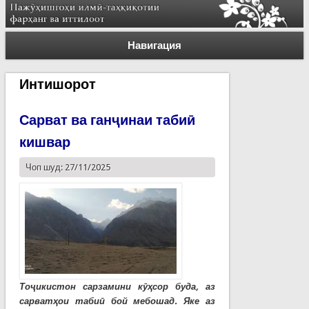
Навигация
Интишорот
Сарват ва ганҷинаи табиӣ
кишвар
Чоп шуд: 27/11/2025
Тоҷикистон сарзамини кӯҳсор буда, аз
сарватҳои табиӣ бой мебошад. Яке аз