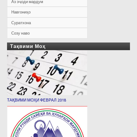
Аз эҷоди мардум
Навгониҳо
Суратхона
Созу наво
Тақвими Моҳ
ТАҚВИМИ МОҲИ ФЕВРАЛ 2018