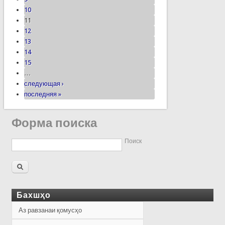
10
11
12
13
14
15
…
следующая ›
последняя »
Форма поиска
Поиск
Бахшҳо
Аз равзанаи қомусҳо