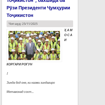
Тоҷикистон”, бахшида ба
Рӯзи Президенти Ҷумҳурии
Тоҷикистон
Чоп шуд: 25/11/2025
Ҳ
А М
О С А
И
КОРГАРИ РО
Ғ
УН
I
Зинда бод оне, ки назми зиндагиро
Метавонад сохт...