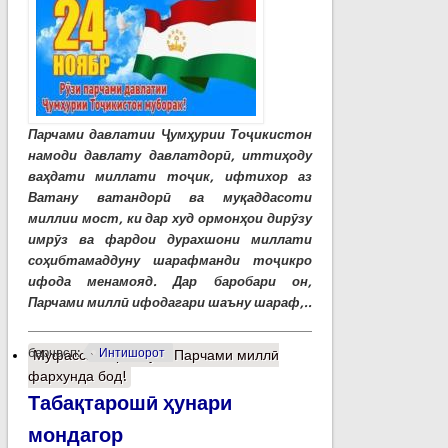
Парчами давлатии Ҷумҳурии Тоҷикистон
намоди давлату давлатдорӣ, иттиҳоду
ваҳдати миллати тоҷик, ифтихор аз
Ватану ватандорӣ ва муқаддасоти
миллии мост, ки дар худ ормонҳои дирӯзу
имрӯз ва фардои дурахшони миллати
соҳибтамаддуну шарафманди тоҷикро
ифода менамояд. Дар баробари он,
Парчами миллӣ ифодагари шаъну шараф,..
барчасп:
Интишорот
Муфассалтар
о Рӯзи Парчами миллӣ
фархунда бод!
Табақтарошӣ ҳунари
мондагор