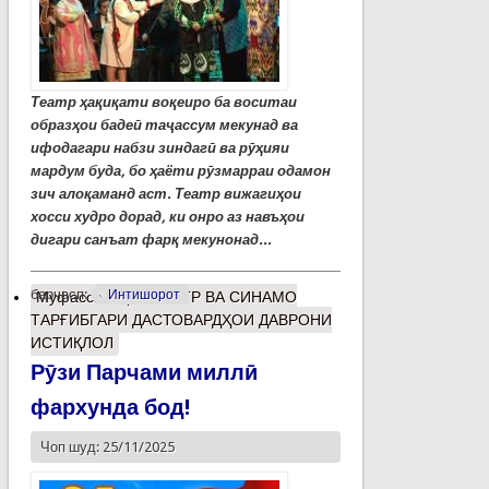
Театр ҳақиқати воқеиро ба воситаи
образҳои бадеӣ таҷассум мекунад ва
ифодагари набзи зиндагӣ ва рӯҳияи
мардум буда, бо ҳаёти рӯзмарраи одамон
зич алоқаманд аст. Театр вижагиҳои
хосси худро дорад, ки онро аз навъҳои
дигари санъат фарқ мекунонад...
барчасп:
Интишорот
Муфассалтар
о ТЕАТР ВА СИНАМО
ТАРҒИБГАРИ ДАСТОВАРДҲОИ ДАВРОНИ
ИСТИҚЛОЛ
Рӯзи Парчами миллӣ
фархунда бод!
Чоп шуд: 25/11/2025