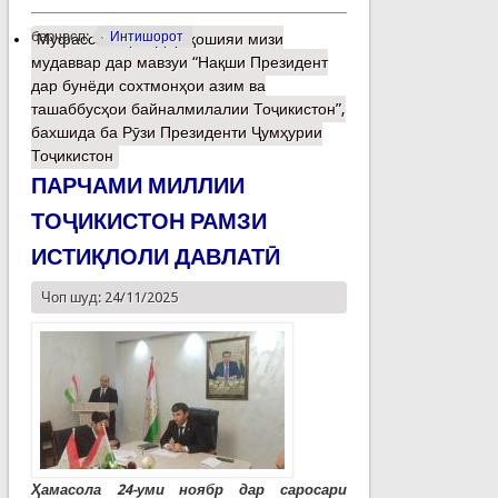
барчасп:
Интишорот
Муфассалтар
о Дар ҳошияи мизи
мудаввар дар мавзуи “Нақши Президент
дар бунёди сохтмонҳои азим ва
ташаббусҳои байналмилалии Тоҷикистон”,
бахшида ба Рӯзи Президенти Ҷумҳурии
Тоҷикистон
ПАРЧАМИ МИЛЛИИ
ТОҶИКИСТОН РАМЗИ
ИСТИҚЛОЛИ ДАВЛАТӢ
Чоп шуд: 24/11/2025
Ҳамасола 24-уми ноябр дар саросари