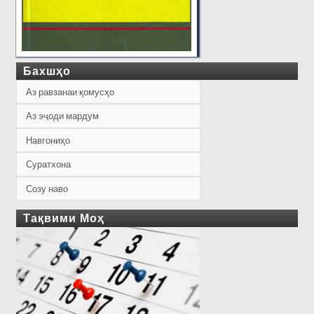
Бахшҳо
Аз равзанаи қомусҳо
Аз эҷоди мардум
Навгониҳо
Суратхона
Созу наво
Тақвими Моҳ