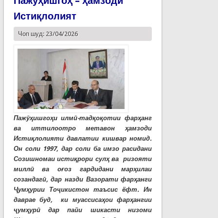
Пажуҳишгоҳ – ҳамзоди
Истиқлолият
Чоп шуд: 23/04/2026
Пажӯҳишгоҳи илмӣ-тадқоқотии фарҳанг
ва иттилоотро метавон ҳамзоди
Истиқлолияти давлатии кишвар номид.
Он соли 1997, дар соли ба имзо расидани
Созишномаи истиқрори сулҳ ва ризояти
миллӣ ва оғоз гардидани марҳилаи
созандагӣ, дар назди Вазорати фарҳанги
Ҷумҳурии Тоҷикистон таъсис ёфт. Ин
даврае буд, ки муассисаҳои фарҳангии
ҷумҳурӣ дар пайи шикасти низоми