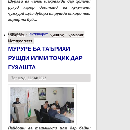
Шӯравӣ ва ҷанги шаҳрвандӣ дар ҳолати
рукуд қарор доштанд ва ҳукумати
ҷумҳурӣ эҳёи дубора ва рушди онҳоро пеш
гирифта буд...
барчасп:
Интишорот
Муфассалтар
о Пажуҳишгоҳ – ҳамзоди
Истиқлолият
МУРУРЕ БА ТАЪРИХИ
РУШДИ ИЛМИ ТОҶИК ДАР
ГУЗАШТА
Чоп шуд: 22/04/2026
Пайдоиш ва ташаккули илм дар байни