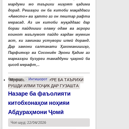
мардуми мо таърихи ниҳоят қадима
дорад. Решаҳои он ба китоби мақаддаси
«Авесто» ва ҳатто аз он пештар рафта
мерасад. Аз ин китоби муқаддаас дар
бораи пайдоиши оламу одам ва асрори
коинот маълумот пайдо кардан мумкин
аст, ки заминаи устувори илмӣ доранд.
Дар замони салтанати Ҳахоманишиҳо,
Парфиянҳо ва Сосониён Эрони Қадим аз
марказҳои бузурги тамаддуни ҷаҳонӣ ба
ҳисоб мерафт,..
барчасп:
Интишорот
Муфассалтар
о МУРУРЕ БА ТАЪРИХИ
РУШДИ ИЛМИ ТОҶИК ДАР ГУЗАШТА
Назаре ба фаъолияти
китобхонаҳои ноҳияи
Абдураҳмони Ҷомӣ
Чоп шуд: 22/04/2026