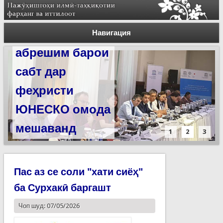
Силсилаи
ёдгориҳои роҳи
Навигация
абрешим барои
сабт дар
феҳристи
ЮНЕСКО омода
мешаванд
1
2
3
Пас аз се соли "хати сиёҳ"
ба Сурхакӣ баргашт
Чоп шуд: 07/05/2026