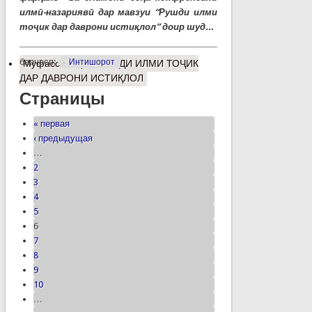
илмӣ-назариявӣ дар мавзуи “Рушди илми
тоҷик дар даврони истиқлол” доир шуд...
барчасп:
Интишорот
Муфассалтар
о РУШДИ ИЛМИ ТОҶИК
ДАР ДАВРОНИ ИСТИҚЛОЛ
Страницы
« первая
‹ предыдущая
…
2
3
4
5
6
7
8
9
10
…