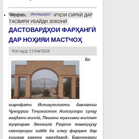
барчасп:
Интишорот
Муфассалтар
о ҲУНАРҲОИ СИРКӢ ДАР
ТАСВИРИ УБАЙДИ ЗОКОНӢ
ДАСТОВАРДҲОИ ФАРҲАНГӢ
ДАР НОҲИЯИ МАСТЧОҲ
Чоп шуд: 21/04/2026
Бо
шарофати Истиқлолияти давлатии
Ҷумҳурии Тоҷикистон Асосгузори сулҳу
ваҳдати миллӣ, Пешвои муаззами миллат
муҳтарам Эмомалӣ Раҳмон таваҷҷуҳу
ғамхориҳои зиёде ба илму фарҳанг дар
кишвар равона намудаанд. Барномаҳои