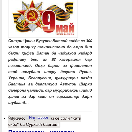
Солҳои Ҷанги Бузурги Ватанӣ зиёда аз 300
ҳазор тоҷику тоҷикистонӣ бо амри дил
баҳри ҳифзи Ватан ба ҷабҳаҳои набард
рафтаву беш аз 92 ҳазорашон бар
нагаштанд. Онҳо барои аз фашистон
озод намудани шаҳру деҳоти Русия,
Украина, Белоруссия, ҷумҳуриҳои назди
Балтика ва давлатҳои Аврупои Шарқӣ
далерона ҷангида, дар муҳорибаҳои шадид
ҳалок ва дар хоки он сарзаминҳо дафн
шудаанд...
барчасп:
Интишорот
Муфассалтар
о Пас аз се соли "хати
сиёҳ" ба Сурхакӣ баргашт