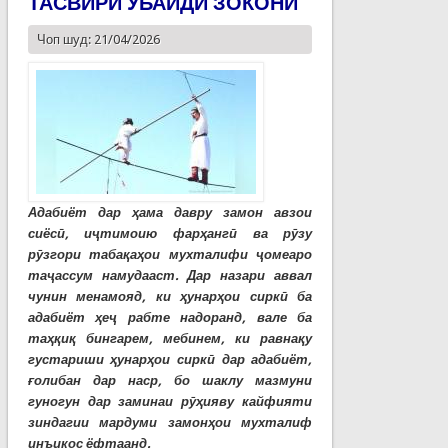
ТАСВИРИ УБАЙДИ ЗОКОНӢ
Чоп шуд: 21/04/2026
Адабиёт дар ҳама давру замон авзои
сиёсӣ, иҷтимоию фарҳангӣ ва рӯзу
рӯзгори табақаҳои мухталифи ҷомеаро
таҷассум намудааст. Дар назари аввал
чунин менамояд, ки ҳунарҳои сиркӣ ба
адабиёт ҳеҷ рабте надоранд, вале ба
таҳқиқ бингарем, мебинем, ки равнақу
густариши ҳунарҳои сиркӣ дар адабиёт,
ғолибан дар наср, бо шаклу мазмуни
гуногун дар заминаи рӯҳияву кайфияти
зиндагии мардуми замонҳои мухталиф
инъикос ёфтаанд.