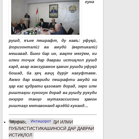
гуна
рушд, яъне пешрафт, ду навъ: уфуқӣ,
(горизонталӣ) ва амудӣ (вертикалӣ)
мешавад. Бино бар ин, вақте мегӯем, ки
илми тоҷик дар давраи истиқлол рушд
кард, агар манзурамон ҳамин рушди уфуқӣ
бошад, ба ҳеҷ ваҷҳ дурӯғ нагуфтаем.
Аммо дар мавриди пешрафти амудӣ на
ҳар кас қудрати қазоват дорад, зеро илм
риштаҳои гуногун дорад ва рушду рукуди
онҳоро танҳо мутахассисони ҳамон
риштаҳо метавонанд арзёбӣ кунанд...
барчасп:
Интишорот
Муфассалтар
о РУШДИ ИЛМИ
ПУБЛИСТИСТИКАШИНОСӢ ДАР ДАВРАИ
ИСТИҚЛОЛ