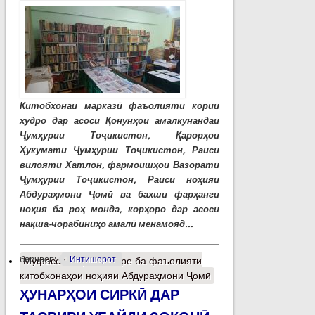
Китобхонаи марказӣ фаъолияти кории
худро дар асоси Қонунҳои амалкунандаи
Ҷумҳурии Тоҷикистон, Қарорҳои
Ҳукумати Ҷумҳурии Тоҷикистон, Раиси
вилояти Хатлон, фармоишҳои Вазорати
Ҷумҳурии Тоҷикистон, Раиси ноҳияи
Абдураҳмони Ҷомӣ ва бахши фарҳанги
ноҳия ба роҳ монда, корҳоро дар асоси
нақша-чорабиниҳо амалӣ менамояд...
барчасп:
Интишорот
Муфассалтар
о Назаре ба фаъолияти
китобхонаҳои ноҳияи Абдураҳмони Ҷомӣ
ҲУНАРҲОИ СИРКӢ ДАР