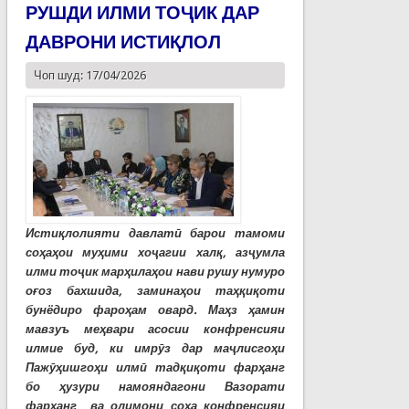
РУШДИ ИЛМИ ТОҶИК ДАР
ДАВРОНИ ИСТИҚЛОЛ
Чоп шуд: 17/04/2026
Истиқлолияти давлатӣ барои тамоми
соҳаҳои муҳими хоҷагии халқ, азҷумла
илми тоҷик марҳилаҳои нави рушу нумуро
оғоз бахшида, заминаҳои таҳқиқоти
бунёдиро фароҳам овард. Маҳз ҳамин
мавзуъ меҳвари асосии конфренсияи
илмие буд, ки имрӯз дар маҷлисгоҳи
Пажӯҳишгоҳи илмӣ тадқиқоти фарҳанг
бо ҳузури намояндагони Вазорати
фарҳанг ва олимони соҳа конфренсияи