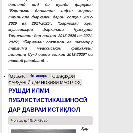
давлатӣ оид ба рушди фарҳанг:
“Барномаи давлатии ҳифзи мероси
таърихию фарҳангӣ барои солҳои 2012-
2020 ва 2021-2025”, “Барномаи эҳёи
муассисаҳои фарҳангии Ҷумҳурии
Тоҷикистон дар солҳои 2016-2020 ва 2021-
2025”, “Барномаи сохтмон ва таъмиру
тармими муассисаҳои фарҳангии
вилояти Суғд барои солҳои 2018-2020” ба
тасвиб расидаанд...
барчасп:
Интишорот
Муфассалтар
о ДАСТОВАРДҲОИ
ФАРҲАНГӢ ДАР НОҲИЯИ МАСТЧОҲ
РУШДИ ИЛМИ
ПУБЛИСТИСТИКАШИНОСӢ
ДАР ДАВРАИ ИСТИҚЛОЛ
Чоп шуд: 18/04/2026
Ҳар