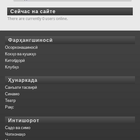
Сейчас на сайте
There are currently 0 users online.
Фарҳангшиносӣ
Осорхонашиносӣ
Кохҳо ва кушкҳо
Китобдорӣ
Клубҳо
Ҳунаркада
Санъати тасвирӣ
Синамо
Театр
Рақс
Интишорот
Садо ва симо
Чопхонаҳо