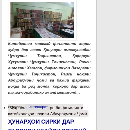
Китобхонаи марказӣ фаъолияти кории
худро дар асоси Қонунҳои амалкунандаи
Ҷумҳурии Тоҷикистон, Қарорҳои
Ҳукумати Ҷумҳурии Тоҷикистон, Раиси
вилояти Хатлон, фармоишҳои Вазорати
Ҷумҳурии Тоҷикистон, Раиси ноҳияи
Абдураҳмони Ҷомӣ ва бахши фарҳанги
ноҳия ба роҳ монда, корҳоро дар асоси
нақша-чорабиниҳо амалӣ менамояд...
барчасп:
Интишорот
Муфассалтар
о Назаре ба фаъолияти
китобхонаҳои ноҳияи Абдураҳмони Ҷомӣ
ҲУНАРҲОИ СИРКӢ ДАР