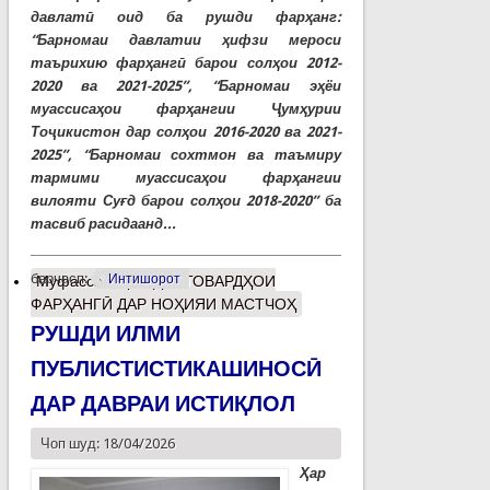
давлатӣ оид ба рушди фарҳанг:
“Барномаи давлатии ҳифзи мероси
таърихию фарҳангӣ барои солҳои 2012-
2020 ва 2021-2025”, “Барномаи эҳёи
муассисаҳои фарҳангии Ҷумҳурии
Тоҷикистон дар солҳои 2016-2020 ва 2021-
2025”, “Барномаи сохтмон ва таъмиру
тармими муассисаҳои фарҳангии
вилояти Суғд барои солҳои 2018-2020” ба
тасвиб расидаанд...
барчасп:
Интишорот
Муфассалтар
о ДАСТОВАРДҲОИ
ФАРҲАНГӢ ДАР НОҲИЯИ МАСТЧОҲ
РУШДИ ИЛМИ
ПУБЛИСТИСТИКАШИНОСӢ
ДАР ДАВРАИ ИСТИҚЛОЛ
Чоп шуд: 18/04/2026
Ҳар