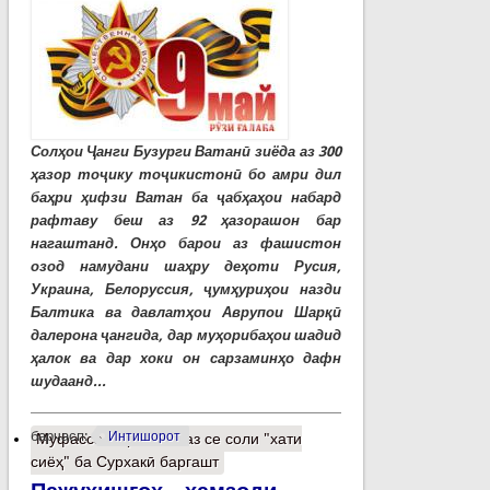
Солҳои Ҷанги Бузурги Ватанӣ зиёда аз 300
ҳазор тоҷику тоҷикистонӣ бо амри дил
баҳри ҳифзи Ватан ба ҷабҳаҳои набард
рафтаву беш аз 92 ҳазорашон бар
нагаштанд. Онҳо барои аз фашистон
озод намудани шаҳру деҳоти Русия,
Украина, Белоруссия, ҷумҳуриҳои назди
Балтика ва давлатҳои Аврупои Шарқӣ
далерона ҷангида, дар муҳорибаҳои шадид
ҳалок ва дар хоки он сарзаминҳо дафн
шудаанд...
барчасп:
Интишорот
Муфассалтар
о Пас аз се соли "хати
сиёҳ" ба Сурхакӣ баргашт