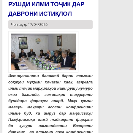
РУШДИ ИЛМИ ТОҶИК ДАР
ДАВРОНИ ИСТИҚЛОЛ
Чоп шуд: 17/04/2026
Истиқлолияти давлатӣ барои тамоми
соҳаҳои муҳими хоҷагии халқ, азҷумла
илми тоҷик марҳилаҳои нави рушу нумуро
оғоз бахшида, заминаҳои таҳқиқоти
бунёдиро фароҳам овард. Маҳз ҳамин
мавзуъ меҳвари асосии конфренсияи
илмие буд, ки имрӯз дар маҷлисгоҳи
Пажӯҳишгоҳи илмӣ тадқиқоти фарҳанг
бо ҳузури намояндагони Вазорати
фарҳанг ва олимони соҳа конфренсияи