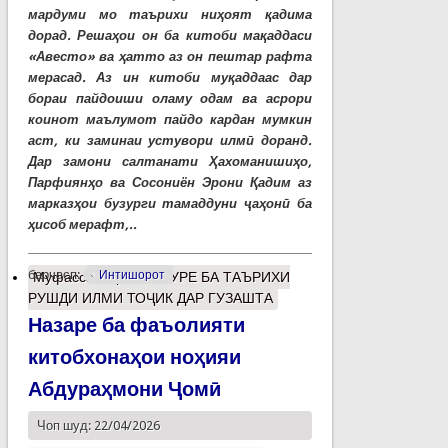
мардуми мо таърихи ниҳоят қадима
дорад. Решаҳои он ба китоби мақаддаси
«Авесто» ва ҳатто аз он пештар рафта
мерасад. Аз ин китоби муқаддаас дар
бораи пайдоиши оламу одам ва асрори
коинот маълумот пайдо кардан мумкин
аст, ки заминаи устувори илмӣ доранд.
Дар замони салтанати Ҳахоманишиҳо,
Парфиянҳо ва Сосониён Эрони Қадим аз
марказҳои бузурги тамаддуни ҷаҳонӣ ба
ҳисоб мерафт,..
барчасп:
Интишорот
Муфассалтар
о МУРУРЕ БА ТАЪРИХИ
РУШДИ ИЛМИ ТОҶИК ДАР ГУЗАШТА
Назаре ба фаъолияти
китобхонаҳои ноҳияи
Абдураҳмони Ҷомӣ
Чоп шуд: 22/04/2026