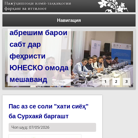
Силсилаи
ёдгориҳои роҳи
Навигация
абрешим барои
сабт дар
феҳристи
ЮНЕСКО омода
мешаванд
1
2
3
Пас аз се соли "хати сиёҳ"
ба Сурхакӣ баргашт
Чоп шуд: 07/05/2026