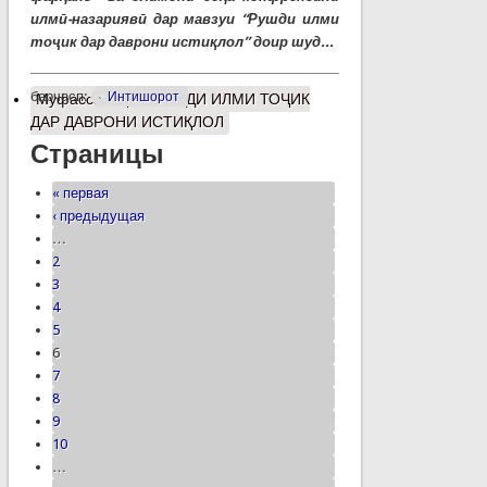
илмӣ-назариявӣ дар мавзуи “Рушди илми
тоҷик дар даврони истиқлол” доир шуд...
барчасп:
Интишорот
Муфассалтар
о РУШДИ ИЛМИ ТОҶИК
ДАР ДАВРОНИ ИСТИҚЛОЛ
Страницы
« первая
‹ предыдущая
…
2
3
4
5
6
7
8
9
10
…