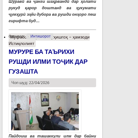
Шӯравӣ ва ҷанги шаҳрвандӣ дар ҳолати
рукуд қарор доштанд ва ҳукумати
ҷумҳурӣ эҳёи дубора ва рушди онҳоро пеш
гирифта буд...
барчасп:
Интишорот
Муфассалтар
о Пажуҳишгоҳ – ҳамзоди
Истиқлолият
МУРУРЕ БА ТАЪРИХИ
РУШДИ ИЛМИ ТОҶИК ДАР
ГУЗАШТА
Чоп шуд: 22/04/2026
Пайдоиш ва ташаккули илм дар байни