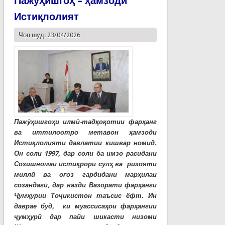
Пажуҳишгоҳ – ҳамзоди
Истиқлолият
Чоп шуд: 23/04/2026
Пажӯҳишгоҳи илмӣ-тадқоқотии фарҳанг
ва иттилоотро метавон ҳамзоди
Истиқлолияти давлатии кишвар номид.
Он соли 1997, дар соли ба имзо расидани
Созишномаи истиқрори сулҳ ва ризояти
миллӣ ва оғоз гардидани марҳилаи
созандагӣ, дар назди Вазорати фарҳанги
Ҷумҳурии Тоҷикистон таъсис ёфт. Ин
даврае буд, ки муассисаҳои фарҳангии
ҷумҳурӣ дар пайи шикасти низоми