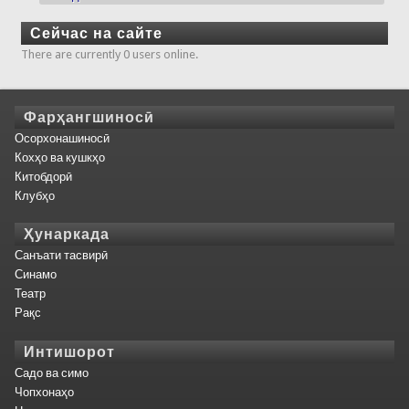
Сейчас на сайте
There are currently 0 users online.
Фарҳангшиносӣ
Осорхонашиносӣ
Кохҳо ва кушкҳо
Китобдорӣ
Клубҳо
Ҳунаркада
Санъати тасвирӣ
Синамо
Театр
Рақс
Интишорот
Садо ва симо
Чопхонаҳо