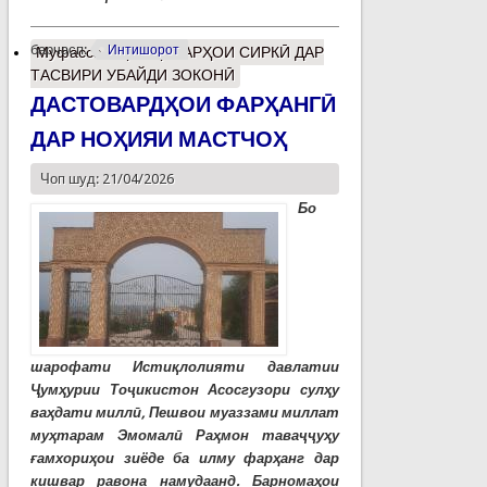
барчасп:
Интишорот
Муфассалтар
о ҲУНАРҲОИ СИРКӢ ДАР
ТАСВИРИ УБАЙДИ ЗОКОНӢ
ДАСТОВАРДҲОИ ФАРҲАНГӢ
ДАР НОҲИЯИ МАСТЧОҲ
Чоп шуд: 21/04/2026
Бо
шарофати Истиқлолияти давлатии
Ҷумҳурии Тоҷикистон Асосгузори сулҳу
ваҳдати миллӣ, Пешвои муаззами миллат
муҳтарам Эмомалӣ Раҳмон таваҷҷуҳу
ғамхориҳои зиёде ба илму фарҳанг дар
кишвар равона намудаанд. Барномаҳои