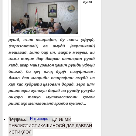
гуна
рушд, яъне пешрафт, ду навъ: уфуқӣ,
(горизонталӣ) ва амудӣ (вертикалӣ)
мешавад. Бино бар ин, вақте мегӯем, ки
илми тоҷик дар давраи истиқлол рушд
кард, агар манзурамон ҳамин рушди уфуқӣ
бошад, ба ҳеҷ ваҷҳ дурӯғ нагуфтаем.
Аммо дар мавриди пешрафти амудӣ на
ҳар кас қудрати қазоват дорад, зеро илм
риштаҳои гуногун дорад ва рушду рукуди
онҳоро танҳо мутахассисони ҳамон
риштаҳо метавонанд арзёбӣ кунанд...
барчасп:
Интишорот
Муфассалтар
о РУШДИ ИЛМИ
ПУБЛИСТИСТИКАШИНОСӢ ДАР ДАВРАИ
ИСТИҚЛОЛ