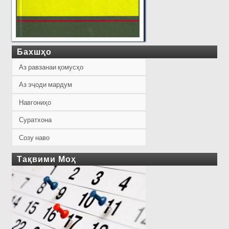
Бахшҳо
Аз равзанаи қомусҳо
Аз эҷоди мардум
Навгониҳо
Суратхона
Созу наво
Тақвими Моҳ