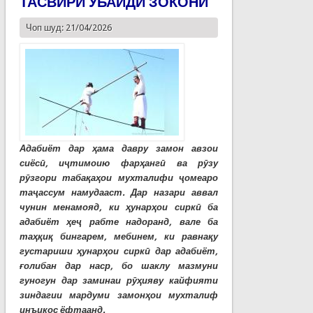
ТАСВИРИ УБАЙДИ ЗОКОНӢ
Чоп шуд: 21/04/2026
Адабиёт дар ҳама давру замон авзои
сиёсӣ, иҷтимоию фарҳангӣ ва рӯзу
рӯзгори табақаҳои мухталифи ҷомеаро
таҷассум намудааст. Дар назари аввал
чунин менамояд, ки ҳунарҳои сиркӣ ба
адабиёт ҳеҷ рабте надоранд, вале ба
таҳқиқ бингарем, мебинем, ки равнақу
густариши ҳунарҳои сиркӣ дар адабиёт,
ғолибан дар наср, бо шаклу мазмуни
гуногун дар заминаи рӯҳияву кайфияти
зиндагии мардуми замонҳои мухталиф
инъикос ёфтаанд.