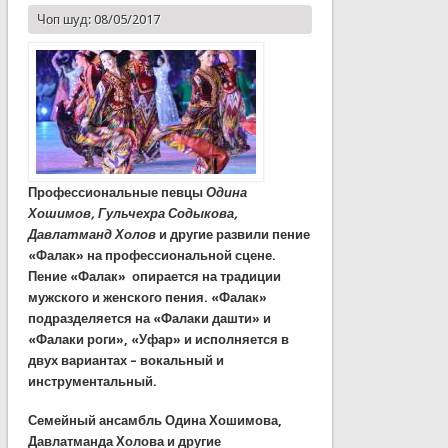
Чоп шуд: 08/05/2017
Профессиональные певцы
Одина
Хошимов, Гульчехра
Содыкова,
Давлатманд
Холов
и другие развили пение
«Фалак» на профессиональной сцене.
Пение «Фалак» опирается на традиции
мужского и женского пения. «Фалак»
подразделяется на «Фалаки
дашти» и
«Фалаки
роги», «Уфар» и исполняется в
двух вариантах – вокальный и
инструментальный.
Семейный ансамбль Одина Хошимова,
Давлатманда
Холова и другие