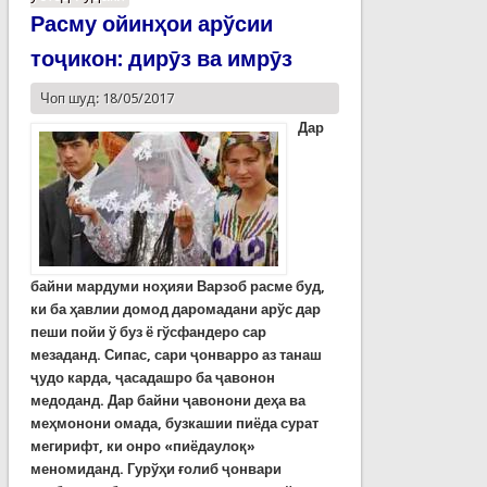
Расму ойинҳои арўсии
тоҷикон: дирӯз ва имрӯз
Чоп шуд: 18/05/2017
Дар
байни мардуми ноҳияи Варзоб расме буд,
ки ба ҳавлии домод даромадани арўс дар
пеши пойи ў буз ё гўсфандеро сар
мезаданд.
Сипас
,
сари ҷонварро аз танаш
ҷудо карда, ҷасадашро ба ҷавонон
медоданд. Дар байни ҷавонони деҳа ва
меҳмонони омада, бузкашии пиёда сурат
мегирифт, ки онро «пиёдаулоқ»
меномиданд. Гурўҳи ғолиб ҷонвари