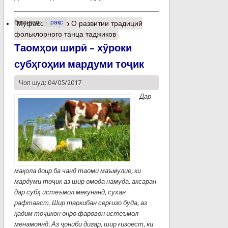
барчасп:
рақс
Муфассалтар
о О развитии традиций
фольклорного танца таджиков
Таомҳои ширӣ – хўроки
субҳгоҳии мардуми тоҷик
Чоп шуд: 04/05/2017
Дар
мақола доир ба чанд таоми маъмулие, ки
мардуми тоҷик аз шир омода намуда, аксаран
дар субҳ истеъмол мекунанд, сухан
рафтааст. Шир таркибан серғизо буда, аз
қадим тоҷикон онро фаровон истеъмол
менамоянд. Аз ҷониби дигар, шир ғизоест, ки