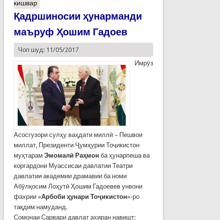
кишвар
Қадршиносии ҳунарманди
маъруф Ҳошим Гадоев
Чоп шуд: 11/05/2017
Имрӯз
Асосгузори сулҳу ваҳдати миллӣ – Пешвои
миллат, Президенти Ҷумҳурии Тоҷикистон
муҳтарам
Эмомалӣ Раҳмон
ба ҳунарпеша ва
коргардони Муассисаи давлатии Театри
давлатии академии драмавии ба номи
Абӯлқосим Лоҳутӣ Ҳошим Гадоевев унвони
фахрии «
Арбоби ҳунари Тоҷикистон
»-ро
тақдим намуданд.
Сомонаи Сарвари давлат ахиран навишт: