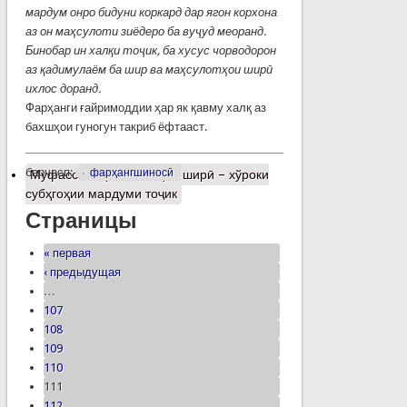
мардум онро бидуни коркард дар ягон корхона
аз он маҳсулоти зиёдеро ба вуҷуд меоранд.
Бинобар ин халқи тоҷик, ба хусус чорводорон
аз қадимулаём ба шир ва маҳсулотҳои ширӣ
ихлос доранд.
Фарҳанги ғайримоддии ҳар як қавму халқ аз
бахшҳои гуногун такриб ёфтааст.
барчасп:
фарҳангшиносӣ
Муфассалтар
о Таомҳои ширӣ – хўроки
субҳгоҳии мардуми тоҷик
Страницы
« первая
‹ предыдущая
…
107
108
109
110
111
112