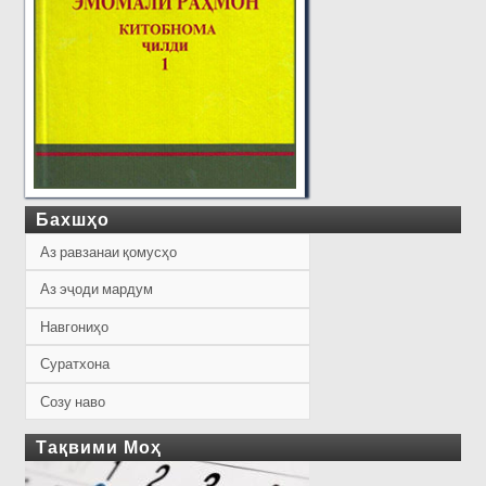
Бахшҳо
Аз равзанаи қомусҳо
Аз эҷоди мардум
Навгониҳо
Суратхона
Созу наво
Тақвими Моҳ