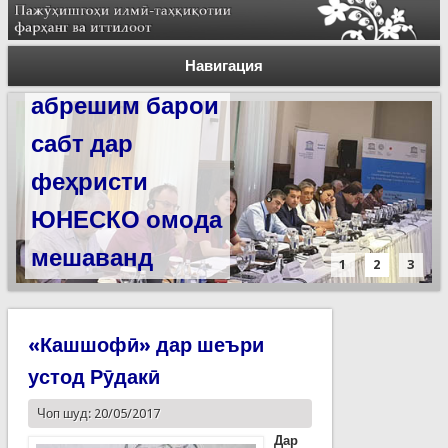
Силсилаи
ёдгориҳои роҳи
Навигация
абрешим барои
сабт дар
феҳристи
ЮНЕСКО омода
мешаванд
1
2
3
«Кашшофӣ» дар шеъри
устод Рӯдакӣ
Чоп шуд: 20/05/2017
Дар