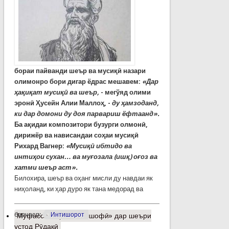
бораи пайванди шеър ва мусиқӣ назари
олимонро бори дигар ёдрас мешавем:
«Дар
ҳақиқат мусиқӣ ва шеър,
- мегўяд олими
эронӣ Ҳусейн Алии Маллоҳ, -
ду ҳамзоданд,
ки дар домони ду доя парвариш ёфтаанд».
Ба ақидаи композитори бузурги олмонӣ,
дирижёр ва нависандаи соҳаи мусиқӣ
Рихард Вагнер:
«Мусиқӣ ибтидо ва
интиҳои сухан… ва муғозала (ишқ) оғоз ва
хатми шеър аст».
Билохира, шеър ва оҳанг мисли ду навдаи як
ниҳоланд, ки ҳар дуро як тана медорад ва
барчасп:
Интишорот
Муфассалтар
о «Кашшофӣ» дар шеъри
устод Рӯдакӣ