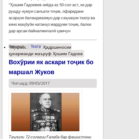
“Ҳошим Гадоевев зиёда аз 50 сол аст, ки дар
рушду нумуи санъати тоҷик, офаридани
асарҳои баландмазмун дар саҳнаҳои театр ва
кино маҳбуби натанҳо мардуми тоҷик, балки
дар арсаи байналмилалӣ ҳамчун
барчасп:
Театр
Муфассалтар
о Қадршиносии
ҳунарманди маъруф Ҳошим Гадоев
Вохўрии як аскари тоҷик бо
маршал Жуков
Чоп шуд: 09/05/2017
Та
ҷ
лили
72
-солагии Ғалаба бар фашистони