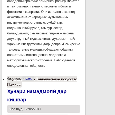
обрядовой практике памирцев, разыгрываются
в пантомимах, танцах с песнями и богаты
формами и жанрами. Они исполняются под
аккомпанемент народных музыкальных
инструментов: струнные: рубаб-тар,
бадахшанский рубаб, тамбур, сетор,
баландмаком; смычковые: гиджак-камонча,
двухструнный гиджак, чигак; духовые – най:
ударные инструменты: даф, доира.«Памирские
танцевальные мелодии обладают общими
свойствами интонационно-ладового и
метроритмического строения. Наблюдается
определенная общность
барчасп:
рақс
Муфассалтар
о Танцевальное искусство
Памира
Ҳунари намадмолӣ дар
кишвар
Чоп шуд: 12/05/2017