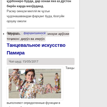
қурбониро бурда, дар хонаи яке аз дўстон
бирён карда мехўрданд.
Расму оинҳои миллӣ як ҷузъи
ҷудонашавандаи фарҳанг буда, бозгуйи
орзуву омоли
барчасп:
фарҳангшиносӣ
Муфассалтар
о Расму ойинҳои арўсии
тоҷикон: дирӯз ва имрӯз
Танцевальное искусство
Памира
Чоп шуд: 15/05/2017
Танцы
выполняют определенные функции в