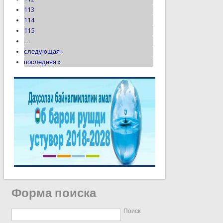
113
114
115
…
следующая ›
последняя »
Форма поиска
Поиск