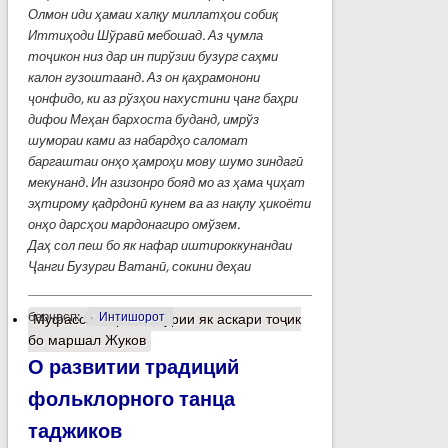
Олмон иди ҳамаи халқу миллатҳои собиқ
Иттиҳоди Ш
ў
рав
ӣ
мебошад. Аз
ҷ
умла
то
ҷ
икон низ дар ин пир
ў
зии бузург саҳми
калон гузоштаанд. Аз он қаҳрамонони
ҷ
онфидо, ки аз р
ў
зҳои нахустини
ҷ
анг баҳри
дифои Меҳан бархоста буданд, имр
ў
з
шумораи ками аз набардҳо саломат
баргаштаи онҳо ҳамроҳи мову шумо зиндаг
ӣ
мекунанд. Ин азизонро бояд мо аз ҳама
ҷ
иҳат
эҳтирому қадрдон
ӣ
кунем ва аз нақлу ҳикоёти
онҳо дарсҳои мардонагиро ом
ў
зем.
Даҳ сол пеш бо як нафар иштироккунандаи
Ҷ
анги Бузурги Ватанӣ, сокини деҳаи
барчасп:
Интишорот
Муфассалтар
о Вохўрии як аскари тоҷик
бо маршал Жуков
О развитии традиций
фольклорного танца
таджиков