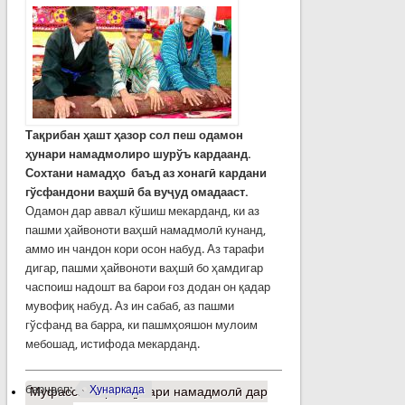
Тақрибан ҳашт ҳазор сол пеш одамон
ҳунари намадмолиро шурўъ кардаанд.
Сохтани намадҳо баъд аз хонагӣ кардани
гўсфандони ваҳшӣ ба вуҷуд омадааст.
Одамон дар аввал кўшиш мекарданд, ки аз
пашми ҳайвоноти ваҳшӣ намадмолӣ кунанд,
аммо ин чандон кори осон набуд. Аз тарафи
дигар, пашми ҳайвоноти ваҳшӣ бо ҳамдигар
часпоиш надошт ва барои ғоз додан он қадар
мувофиқ набуд. Аз ин сабаб, аз пашми
гўсфанд ва барра, ки пашмҳояшон мулоим
мебошад, истифода мекарданд.
барчасп:
Ҳунаркада
Муфассалтар
о Ҳунари намадмолӣ дар