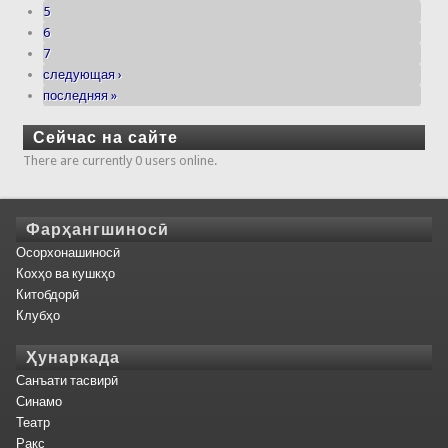
5
6
7
следующая ›
последняя »
Сейчас на сайте
There are currently 0 users online.
Фарҳангшиносӣ
Осорхонашиносӣ
Кохҳо ва кушкҳо
Китобдорӣ
Клубҳо
Ҳунаркада
Санъати тасвирӣ
Синамо
Театр
Рақс