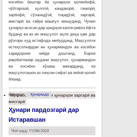
косибон бештар ба ҳунарҳои қолинбофӣ,
чўбтарошӣ, кулолӣ, кандакорӣ, гаҷкорӣ,
зарбофӣ, сўзанидўзӣ, тоқидўзӣ, заргарӣ,
мисгарӣ ва ғайра машғул мешуданд. Чунин
ҳунарҳо асосан дар шаҳрҳои калон ривоҷ ёфта
буданд ва аз ин маҳсулот аҳли деҳа ҳам дар
рўзгори худ истифода мебурданд. Маҳсулоти
истеҳсолкардаи ин ҳунармандон ва косибон
харидорони зиёде доштанд. Барои
рақобатпазир шудани маҳсулот, ҳунармандон
ва косибон кўшиш мекарданд, ки
маҳсулоташон аз лиҳози сифат ва зебоӣ ҷолиб
бошад.
барчасп:
Ҳунаркада
Муфассалтар
о Эҳёи ҳунарҳои заргарӣ ва
мисгарӣ
Ҳунари пардозгарӣ дар
Истаравшан
Чоп шуд: 11/06/2020