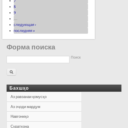
7
8
9
…
следующая ›
последняя »
Форма поиска
Поиск
Бахшҳо
Аз равзанаи қомусҳо
Аз эҷоди мардум
Навгониҳо
Суратхона