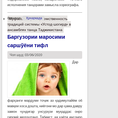
исполнения танцорами замысла хореографа.
барчасп:
Ҳунаркада
Муфассалтар
о Преемственность
традиций системы «Устод-шогирд» в
ансамблях танца Таджикистана
Баргузории маросими
саршўёни тифл
Чоп шуд: 03/06/2020
Дар
фарҳанги мардуми тоҷик аз қадимулайём об
мавқеи хоса дошта, ниёгони мо дар ҳама давру
замон чундигар унсурҳои муқаддас онро
гиромӣ медоштанд. Табиист, ки ҳаёти инсонро