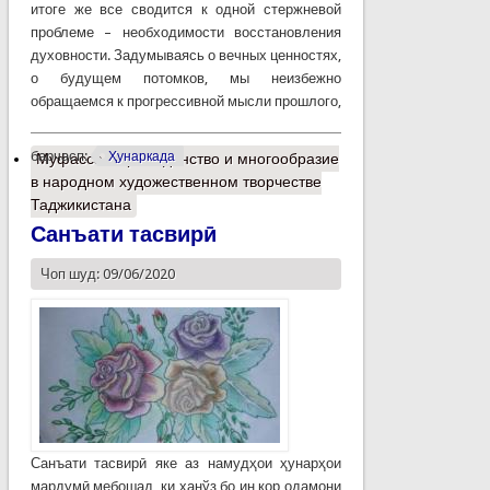
итоге же все сводится к одной стержневой
проблеме – необходимости восстановления
духовности. Задумываясь о вечных ценностях,
о будущем потомков, мы неизбежно
обращаемся к прогрессивной мысли прошлого,
барчасп:
Ҳунаркада
Муфассалтар
о Единство и многообразие
в народном художественном творчестве
Таджикистана
Санъати тасвирӣ
Чоп шуд: 09/06/2020
Санъати тасвирӣ яке аз намудҳои ҳунарҳои
мардумӣ мебошад, ки ҳанўз бо ин кор одамони