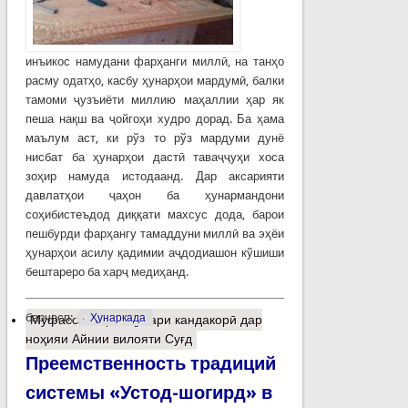
инъикос намудани фарҳанги миллӣ, на танҳо
расму одатҳо, касбу ҳунарҳои мардумӣ, балки
тамоми ҷузъиёти миллию маҳаллии ҳар як
пеша нақш ва ҷойгоҳи худро дорад. Ба ҳама
маълум аст, ки рўз то рўз мардуми дунё
нисбат ба ҳунарҳои дастӣ таваҷҷуҳи хоса
зоҳир намуда истодаанд. Дар аксарияти
давлатҳои ҷаҳон ба ҳунармандони
соҳибистеъдод диққати махсус дода, барои
пешбурди фарҳангу тамаддуни миллӣ ва эҳёи
ҳунарҳои асилу қадимии аҷдодиашон кўшиши
бештареро ба харҷ медиҳанд.
барчасп:
Ҳунаркада
Муфассалтар
о Ҳунари кандакорӣ дар
ноҳияи Айнии вилояти Суғд
Преемственность традиций
системы «Устод-шогирд» в