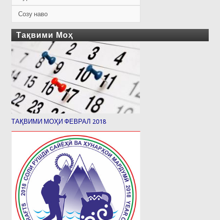
Созу наво
Тақвими Моҳ
ТАҚВИМИ МОҲИ ФЕВРАЛ 2018