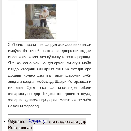
Зебогию тароват яке аз рукнҳои асосии ҷомеаи
имрўза ба ҳисоб рафта, аз давраҳои қадим
инсонҳо ба ҳамин чиз кўшишу талош кардаанд.
Яке аз сабабҳои ба ҳунарҳои гуногун майл
пайдо кардани башарият ҳам ба хотири оро
додани хонаю дар ва тарзу шароити хуби
зиндагӣ кардан мебошад. Шаҳри Истаравшани
вилояти Суғд, яке аз марказҳои ободи
ҳунармандон дар Тоҷикистон дониста шуда,
ҳунар ва ҳунармандӣ дар ин мавзеъ хеле зиёд
ба чашм мерасад.
барчасп:
Ҳунаркада
Муфассалтар
о Ҳунари пардозгарӣ дар
Истаравшан