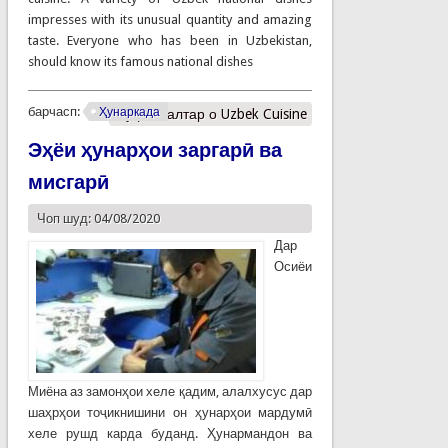
impresses with its unusual quantity and amazing
taste. Everyone who has been in Uzbekistan,
should know its famous national dishes
барчасп:
Ҳунаркада
Муфассалтар
о Uzbek Cuisine
Эҳёи ҳунарҳои заргарӣ ва
мисгарӣ
Чоп шуд: 04/08/2020
Дар
Осиёи
Миёна аз замонҳои хеле қадим, алалхусус дар
шаҳрҳои тоҷикнишини он ҳунарҳои мардумӣ
хеле рушд карда буданд. Ҳунармандон ва