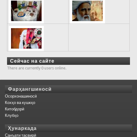
Сейчас на сайте
There are currently 0 users online.
Фарҳангшиносӣ
Осорхонашиносӣ
Кохҳо ва кушкҳо
Китобдорӣ
Клубҳо
Ҳунаркада
Санъати тасвирӣ