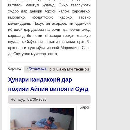
ибтидоӣ машғул буданд. Онҳо таассуроти
худро дар девори ғорҳои калон, харсангҳо,
иморатҳо, ибодатгоҳҳо қасрҳо, тасвир
менамуданд. Нахустин асарҳое, ки одамони
ибтидоӣ дар давраи палеолит ва неолит эҷод
кардаанд бо номи «Тасвири ғорҳо» машҳур
шудааст. Омўхтани санъати тасвирии ғорҳо ба
археологи худомўзи испанӣ Марселино-Санс
де Саутуола муяссар гашта,
барчасп:
Ҳунаркада
Муфассалтар
о Санъати тасвирӣ
Ҳунари кандакорӣ дар
ноҳияи Айнии вилояти Суғд
Чоп шуд: 08/06/2020
Барои