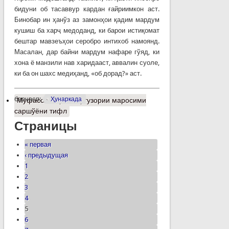
бидуни об тасаввур кардан ғайриимкон аст.
Бинобар ин ҳанўз аз замонҳои қадим мардум
кушиш ба харҷ медоданд, ки барои истиқомат
бештар мавзеъҳои серобро интихоб намоянд.
Масалан, дар байни мардум нафаре гўяд, ки
хона ё манзили нав харидааст, аввалин суоле,
ки ба он шахс медиҳанд, «об дорад?» аст.
барчасп:
Ҳунаркада
Муфассалтар
о Баргузории маросими
саршўёни тифл
Страницы
« первая
‹ предыдущая
1
2
3
4
5
6