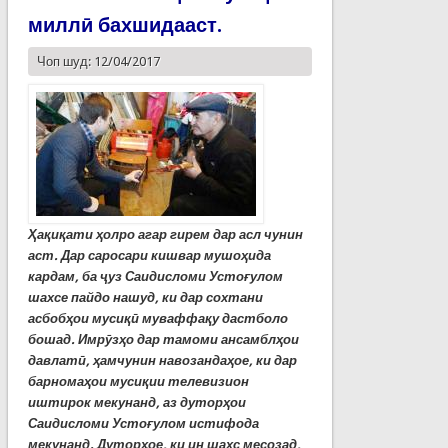
миллӣ бахшидааст.
Чоп шуд: 12/04/2017
Ҳақиқати ҳолро агар гирем дар асл чунин
аст. Дар саросари кишвар мушоҳида
кардам, ба
ҷ
уз Саидисломи Устоғулом
шахсе пайдо нашуд, ки дар сохтани
асбобҳои мусиқ
ӣ
муваффақу дастболо
бошад. Имр
ӯ
зҳо дар тамоми ансамблҳои
давлат
ӣ
, ҳамчунин навозандаҳое, ки дар
барномаҳои мусиқии телевизион
иштирок мекунанд, аз дуторҳои
Саидисломи Устоғулом истифода
мекунанд. Дуторҳое, ки ин шахс месозад,