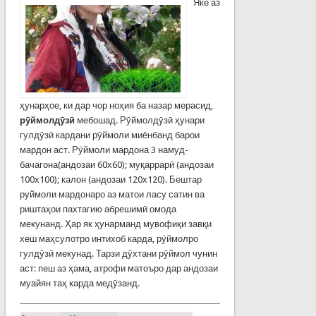
Яке аз
ҳунарҳое, ки дар чор ноҳия ба назар мерасид,
рӯймолдӯзӣ
мебошад. Рӯймолдӯзӣ ҳунари
гулдӯзӣ кардани рӯймоли миёнбанд барои
мардон аст. Рӯймоли мардона 3 намуд-
бачагона(андозаи 60х60); муқаррарӣ (андозаи
100х100); калон (андозаи 120х120). Бештар
руймоли мардонаро аз матои ласу сатин ва
риштаҳои пахтагию абрешимӣ омода
мекунанд. Ҳар як ҳунарманд мувофиқи завқи
хеш маҳсулотро интихоб карда, рӯймолро
гулдӯзӣ мекунад. Тарзи дӯхтани рӯймол чунин
аст: пеш аз ҳама, атрофи матоъро дар андозаи
муайян таҳ карда медӯзанд.