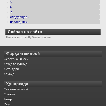
5
6
7
следующая ›
последняя »
Сейчас на сайте
There are currently 0 users online.
Фарҳангшиносӣ
Осорхонашиносӣ
Кохҳо ва кушкҳо
Китобдорӣ
Клубҳо
Ҳунаркада
Санъати тасвирӣ
Синамо
Театр
Рақс