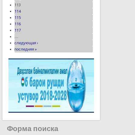
113
114
115
116
117
…
следующая ›
последняя »
Форма поиска