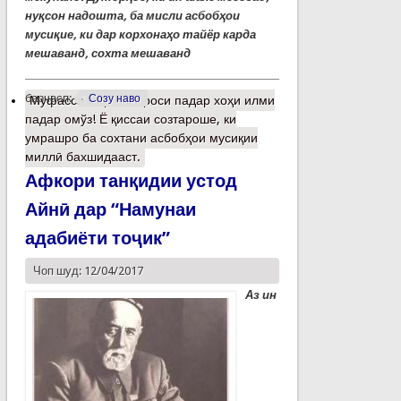
нуқсон надошта, ба мисли асбобҳои
мусиқие, ки дар корхонаҳо тайёр карда
мешаванд, сохта мешаванд
барчасп:
Созу наво
Муфассалтар
о Мероси падар хоҳи илми
падар омўз! Ё қиссаи созтароше, ки
умрашро ба сохтани асбобҳои мусиқии
миллӣ бахшидааст.
Афкори танқидии устод
Айнӣ дар “Намунаи
адабиёти тоҷик”
Чоп шуд: 12/04/2017
Аз ин