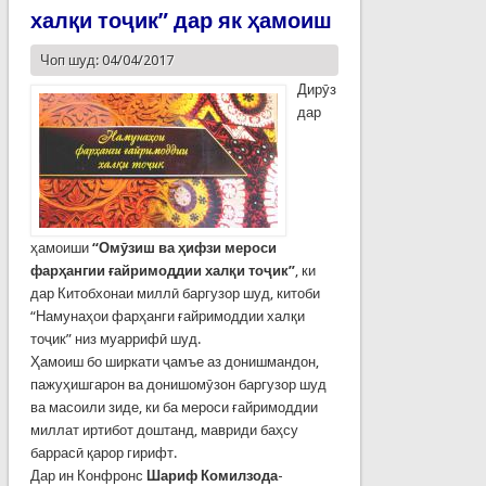
халқи тоҷик” дар як ҳамоиш
Чоп шуд: 04/04/2017
Дирӯз
дар
ҳамоиши
“Омӯзиш ва ҳифзи мероси
фарҳангии ғайримоддии халқи тоҷик”
, ки
дар Китобхонаи миллӣ баргузор шуд, китоби
“Намунаҳои фарҳанги ғайримоддии халқи
тоҷик” низ муаррифӣ шуд.
Ҳамоиш бо ширкати ҷамъе аз донишмандон,
пажуҳишгарон ва донишомӯзон баргузор шуд
ва масоили зиде, ки ба мероси ғайримоддии
миллат иртибот доштанд, мавриди баҳсу
баррасӣ қарор гирифт.
Дар ин Конфронс
Шариф Комилзода
-