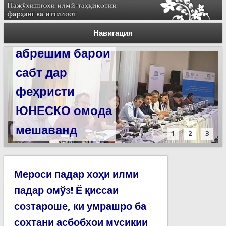
Силсилаи
ёдгориҳои роҳи
Навигация
абрешим барои
сабт дар
феҳристи
ЮНЕСКО омода
мешаванд
1
2
3
Мероси падар хоҳи илми
падар омўз! Ё қиссаи
созтароше, ки умрашро ба
сохтани асбобҳои мусиқии