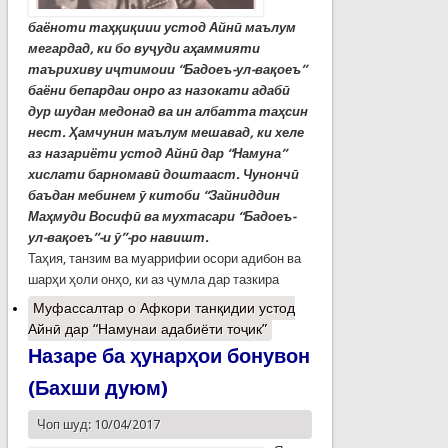
баёноти таҳқиқиии устод Айнӣ маълум
мегардад, ки бо вуҷуди аҳаммияти
таърихиву иҷтимоии “Бадоеъ-ул-вақоеъ”
баёни бепардаи онро аз назокати адабӣ
дур шудан медонад ва ин албатта таҳсин
нест. Ҳамчунин маълум мешавад, ки хеле
аз назариёти устод Айнӣ дар “Намуна”
хислати барномавӣ доштааст. Чунончӣ
баъдан мебинем ӯ китоби “Зайниддин
Маҳмуди Восифӣ ва мухтасари “Бадоеъ-
ул-вақоеъ”-и ӯ”-ро навишт.
Таҳия, танзим ва муаррифии осори адибон ва
шарҳи ҳоли онҳо, ки аз ҷумла дар тазкира
Муфассалтар
о Афкори танқидии устод
Айнӣ дар “Намунаи адабиёти тоҷик”
Назаре ба ҳунарҳои бонувон
(Бахши дуюм)
Чоп шуд: 10/04/2017