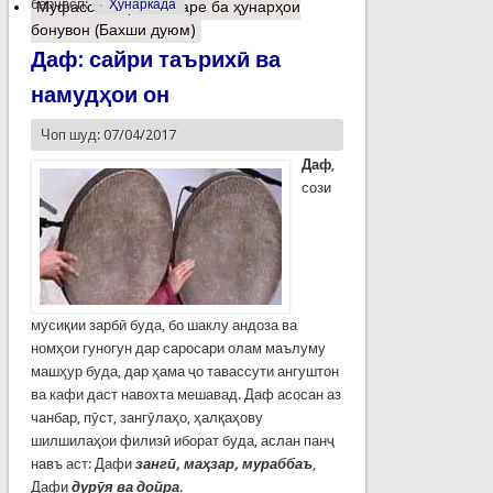
барчасп:
Ҳунаркада
Муфассалтар
о Назаре ба ҳунарҳои
бонувон (Бахши дуюм)
Даф: сайри таърихӣ ва
намудҳои он
Чоп шуд: 07/04/2017
Даф
,
сози
мусиқии зарбӣ буда, бо шаклу андоза ва
номҳои гуногун дар саросари олам маълуму
машҳур буда, дар ҳама ҷо тавассути ангуштон
ва кафи даст навохта мешавад. Даф асосан аз
чанбар, пӯст, зангӯлаҳо, ҳалқаҳову
шилшилаҳои филизӣ иборат буда, аслан панҷ
навъ аст: Дафи
зангӣ, маҳзар, мураббаъ
,
Дафи
дурӯя ва дойра
.