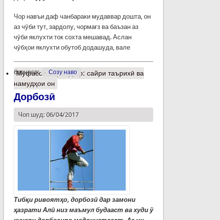
Чор навъи даф чанбараки мудаввар дошта, он
аз чӯби тут, зардолу, чормағз ва баъзан аз
чӯби яклухти ток сохта мешавад. Аслан
чӯбҳои яклухти обутоб додашуда, вале
барчасп:
Созу наво
Муфассалтар
о Даф: сайри таърихӣ ва
намудҳои он
Дорбозӣ
Чоп шуд: 06/04/2017
Тибқи ривоятҳо, дорбозӣ дар замони
ҳазрати Алӣ низ маъмул будааст ва худи ў