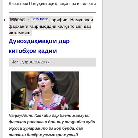
Директори Пажуҳишгоҳи фарҳанг ва иттилооти
барчасп:
Созу наво
Муфассалтар
о Муаррифии “Намунаҳои
фарҳанги ғайримоддии халқи тоҷик” дар
як ҳамоиш
Дувоздаҳмақом дар
китобҳои қадим
Чоп шуд: 30/03/2017
Наҷмуддини Кавкабӣ дар баёни мавзӯъи
фаслҳои рисолааш донишу таҷрибаи хуби
эҳсоси ҳунариашро ба кор бурда, дар
тавзеҳи бисёр муаммоҳои мусиқӣ