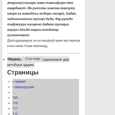
(мақомҳо) назари нави тавсифиро пеш
овардааст. Ин рисолаи шаклан манзуму
насрӣ аз манобеъи нодири назарӣ, бадеӣ,
зебоишиносии мусиқӣ буда, дар рушди
тафаккури назарию бадеии мусиқии
асрҳои баъдӣ нақши мондагор
гузоштааст.
Дувоздаҳмақом, ки аз маъруфтарин мусиқиҳои
классикии тоҷик мебошад,
барчасп:
Созу наво
Муфассалтар
о Дувоздаҳмақом дар
китобҳои қадим
Страницы
« первая
‹ предыдущая
…
109
110
111
112