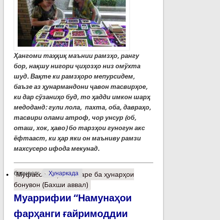
Ҳангоми таҳқиқ маънии рамзҳо, рангу
бор, нақшу нигори ҷиҳозҳо низ омўхта
шуд. Вақте ки рамзҳоро мепурсидем,
баъзе аз ҳунармандони ҷавон тасвирҳое,
ки дар сўзаниҳо буд, то ҳадди имкон шарҳ
медоданд: гули лола, пахта, оба, давраҳо,
тасвири олами атроф, чор унсур (об,
оташ, хок, ҳаво) бо тарзҳои гуногун акс
ёфтааст, ки ҳар яки он маъниву рамзи
махсусеро ифода мекунад.
барчасп:
Ҳунаркада
Муфассалтар
о Назаре ба ҳунарҳои
бонувон (Бахши аввал)
Муаррифии “Намунаҳои
фарҳанги ғайримоддии