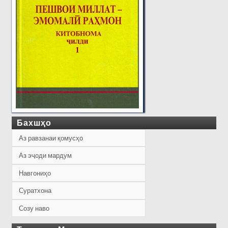
Бахшҳо
Аз равзанаи қомусҳо
Аз эҷоди мардум
Навгониҳо
Суратхона
Созу наво