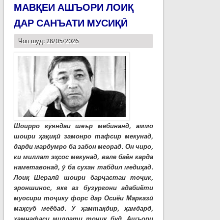
МАВҚЕИ АШЪОРИ ЛОИҚ
ДАР САНЪАТИ МУСИҚӢ
Чоп шуд: 28/05/2026
Шоирро гӯяндаи шеър мебинанд, аммо
шоири ҳақиқӣ замонро тафсир мекунад,
дарди мардумро ба забон меорад. Он чиро,
ки миллат эҳсос мекунад, вале баён карда
наметавонад, ӯ ба сухан табдил медиҳад.
Лоиқ Шералӣ шоири барҷастаи тоҷик,
эроншинос, яке аз бузургони адабиёти
муосири тоҷику форс дар Осиёи Марказӣ
маҳсуб меёбад. Ӯ ҳамтақдир, ҳамдард,
ҳамнафаси миллати тоҷик буд. Ашъори