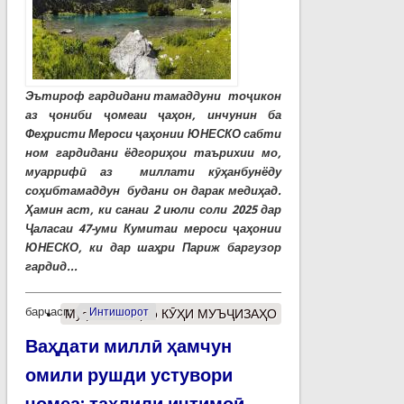
Эътироф гардидани тамаддуни тоҷикон
аз ҷониби ҷомеаи ҷаҳон, инчунин ба
Феҳристи Мероси ҷаҳонии ЮНЕСКО сабти
ном гардидани ёдгориҳои таърихии мо,
муаррифӣ аз миллати кӯҳанбунёду
соҳибтамаддун будани он дарак медиҳад.
Ҳамин аст, ки санаи 2 июли соли 2025 дар
Ҷаласаи 47-уми Кумитаи мероси ҷаҳонии
ЮНЕСКО, ки дар шаҳри Париж баргузор
гардид...
барчасп:
Интишорот
Муфассалтар
о КӮҲИ МУЪҶИЗАҲО
Ваҳдати миллӣ ҳамчун
омили рушди устувори