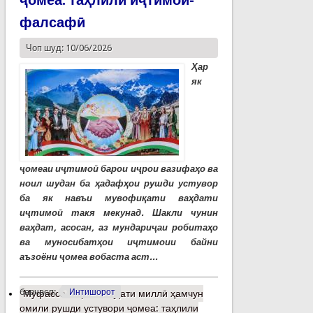
ҷомеа: таҳлили иҷтимоӣ-
фалсафӣ
Чоп шуд: 10/06/2026
Ҳар
як
ҷомеаи иҷтимоӣ барои иҷрои вазифаҳо ва
ноил шудан ба ҳадафҳои рушди устувор
ба як навъи мувофиқати ваҳдати
иҷтимоӣ такя мекунад. Шакли чунин
ваҳдат, асосан, аз мундариҷаи робитаҳо
ва муносибатҳои иҷтимоии байни
аъзоёни ҷомеа вобаста аст...
барчасп:
Интишорот
Муфассалтар
о Ваҳдати миллӣ ҳамчун
омили рушди устувори ҷомеа: таҳлили