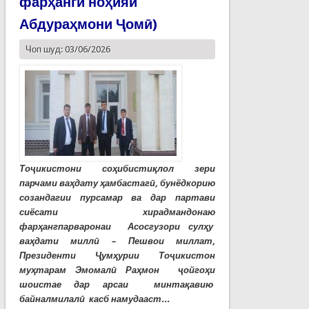
фарҳанги ноҳияи
Абдураҳмони Ҷомӣ)
Чоп шуд: 03/06/2026
Тоҷикистони соҳибистиқлол зери
парчами ваҳдату ҳамбастагӣ, бунёдкорию
созандагии пурсамар ва дар партави
сиёсати хирадмандонаю
фарҳангпарваронаи Асосгузори сулҳу
ваҳдати миллӣ – Пешвои миллат,
Президенти Ҷумҳурии Тоҷикистон
муҳтарам Эмомалӣ Раҳмон ҷойгоҳи
шоистае дар арсаи минтақавию
байналмилалӣ касб намудааст...