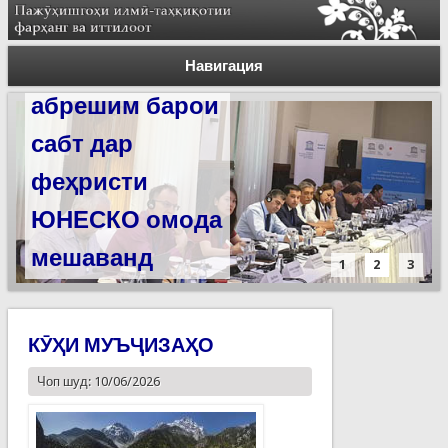
Силсилаи
ёдгориҳои роҳи
Навигация
абрешим барои
сабт дар
феҳристи
ЮНЕСКО омода
мешаванд
1
2
3
КӮҲИ МУЪҶИЗАҲО
Чоп шуд: 10/06/2026