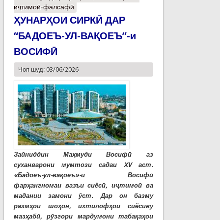
иҷтимоӣ-фалсафӣ
ҲУНАРҲОИ СИРКӢ ДАР
“БАДОЕЪ-УЛ-ВАҚОЕЪ”-и
ВОСИФӢ
Чоп шуд: 03/06/2026
Зайниддин Маҳмуди Восифӣ аз
суханварони мумтози садаи XV аст.
«Бадоеъ-ул-вақоеъ»-и Восифӣ
фарҳангномаи вазъи сиёсӣ, иҷтимоӣ ва
мадании замони ӯст. Дар он базму
размҳои шоҳон, ихтилофҳои сиёсиву
мазҳабӣ, рӯзгори мардумони табақаҳои