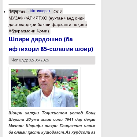
барчасп:
Интишорот
Муфассалтар
о 35- СОЛИ
МУЗАФФАРИЯТҲО (нуктае чанд оиди
дастовардҳои бахши фарҳанги ноҳияи
Абдураҳмони Ҷомӣ)
Шоири дардошно (ба
ифтихори 85-солагии шоир)
Чоп шуд: 02/06/2026
Шоири халқии Тоҷикистон устод Лоиқ
Шералӣ 20-уми майи соли 1941 дар деҳаи
Мазори Шарифи шаҳри Панҷакент чашм
ба олами ҳастӣ кушодааст.Аз хурдсолӣ аз