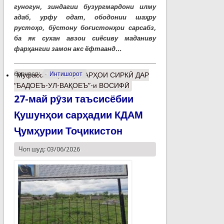
гуногун, зиндагии бузургмардони илму
адаб, урфу одат, ободонии шаҳру
рустоҳо, бӯстону боғистонҳои сарсабз,
ба як сухан авзои сиёсиву маданиву
фарҳангии замон акс ёфтаанд...
барчасп:
Интишорот
Муфассалтар
о ҲУНАРҲОИ СИРКӢ ДАР
“БАДОЕЪ-УЛ-ВАҚОЕЪ”-и ВОСИФӢ
27-май рӯзи таъсисёбии
Қушунҳои сарҳадии КДАМ
Ҷумҳурии Тоҷикистон
Чоп шуд: 03/06/2026