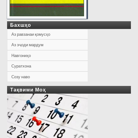
Бахшҳо
Аз равзанаи қомусҳо
Аз эҷоди мардум
Навгониҳо
Суратхона
Созу наво
Тақвими Моҳ