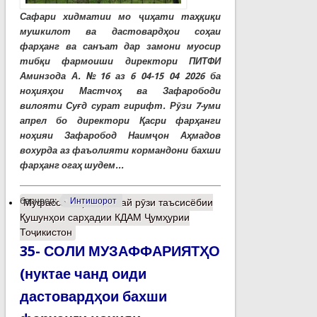
Сафари хидматии мо ҷиҳати таҳқиқи
мушкилот ва дастовардҳои соҳаи
фарҳанг ва санъат дар замони муосир
тибқи фармоиши директори ПИТФИ
Аминзода А. №16 аз 6 04-15 04 2026 ба
ноҳияҳои Мастчоҳ ва Зафарободи
вилояти Суғд сурат гирифт. Рӯзи 7-уми
апрел бо директори Қасри фарҳанги
ноҳияи Зафаробод Наимҷон Аҳмадов
вохурда аз фаъолияти кормандони бахши
фарҳанг огаҳ шудем...
барчасп:
Интишорот
Муфассалтар
о 27-май рӯзи таъсисёбии
Қушунҳои сарҳадии КДАМ Ҷумҳурии
Тоҷикистон
35- СОЛИ МУЗАФФАРИЯТҲО
(нуктае чанд оиди
дастовардҳои бахши