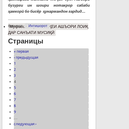
бузурги ин шоири нотакрор сабаби
ҳамкорӣ бо бисёр ҳунармандон гардид...
барчасп:
Интишорот
Муфассалтар
о МАВҚЕИ АШЪОРИ ЛОИҚ
ДАР САНЪАТИ МУСИҚӢ
Страницы
« первая
‹ предыдущая
1
2
3
4
5
6
7
8
9
…
следующая ›