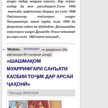
меҳри падар маҳрум гашта, дар оғӯши
модар ба воя расидаааст.Соли 1954
мактаби ҳафтсолаи деҳааш ва соли 1958
Омӯзишгоҳи омӯзгории шаҳри
Панҷакентро хатм карда, соли 1959 ба
факултаи забон ва адабиёти Донишкадаи
омӯзгории шаҳри Душанбе дохил мешавад
ва онро соли 1963 хатм мекунад...
барчасп:
Интишорот
Муфассалтар
о Шоири дардошно (ба
ифтихори 85-солагии шоир)
«ШАШМАҚОМ
МУАРРИФГАРИ САНЪАТИ
КАСБИИ ТОҶИК ДАР АРСАИ
ҶАҲОНӢ»
Чоп шуд: 28/05/2026