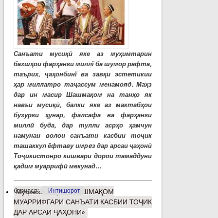
Санъати мусиқӣ яке аз муҳимтарин
бахшҳои фарҳанги миллї ба шумор рафта,
таърих, ҷаҳонбинї ва завқи эстетикии
ҳар миллатро таҷассум менамояд. Маҳз
дар ин масир Шашмақом на танҳо як
навъи мусиқӣ, балки яке аз мактабҳои
бузурги ҳунар, фалсафа ва фарҳанги
миллӣ буда, дар тулли асрҳо ҳамчун
намунаи волои санъати касбии тоҷик
ташаккул ёфтаву имрeз дар арсаи ҷаҳонӣ
Тоҷикистонро кишвари дорои тамаддуни
қадим муаррифӣ мекунад...
барчасп:
Интишорот
Муфассалтар
о «ШАШМАҚОМ
МУАРРИФГАРИ САНЪАТИ КАСБИИ ТОҶИК
ДАР АРСАИ ҶАҲОНӢ»