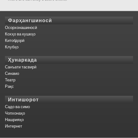
Фарҳангшиносӣ
Осорхонашиносӣ
Кохҳо ва кушкҳо
Китобдорӣ
Клубҳо
Ҳунаркада
Санъати тасвирӣ
Синамо
Театр
Рақс
Интишорот
Садо ва симо
Чопхонаҳо
Нашрияҳо
Интернет