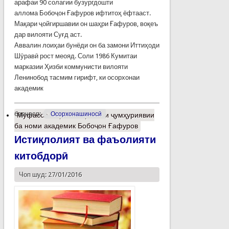
арафаи 90 солагии бузургдошти
аллома Бобоҷон Ғафуров ифтитоҳ ёфтааст.
Мақари ҷойгиршавии он шаҳри Ғафуров, воқеъ
дар вилояти Суғд аст.
Аввалин лоиҳаи бунёди он ба замони Иттиҳоди
Шӯравӣ рост меояд. Соли 1986 Кумитаи
марказии Ҳизби коммунисти вилояти
Ленинобод тасмим гирифт, ки осорхонаи
академик
барчасп:
Осорхонашиносӣ
Муфассалтар
о Осорхонаи ҷумҳуриявии
ба номи академик Бобоҷон Ғафуров
Истиқлолият ва фаъолияти
китобдорӣ
Чоп шуд: 27/01/2016