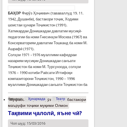
БАҲОР
Фирўз Ҳоҷиевич (тававаллуд 19. 11.
1942, Душанбе), бастакори тоҷик, Ходими
шоистаи ҳунари Тоҷикистон (1991).
Хатмкардаи Донишкадаи давлатии мусиқӣ-
педагогии ба номи Гнесинҳои Москва (1967) ва
Консерваторияи давлатии Тошканд ба номи М.
Ашрафӣ (1971).
Солҳои 1971 –1976 муаллими кафедраи
назарияи мусиқии Донишкадаи санъати
Тоҷикистон ба номи М. Турсунзода, солҳои
1976 – 1990 котиби Раёсати Иттифоқи
компазиторони Тоҷикистон, 1990 – 1996
муаллими Донишкадаи санъати Тоҷикистон ба
барчасп:
Ҳунаркада
Театр
Муфассалтар
о Фирӯз Баҳор - бастакори
маъруфи тоҷики муқими Олмон
Тақвими ҷалолӣ, яъне чӣ?
Чоп шуд: 15/03/2016