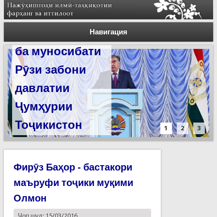
Суханронии
Силсилаи
Пешвои миллат
ёдгориҳои роҳи
Навигация
ба муносибати
абрешим барои
Рӯзи забони
сабт дар
давлатии
феҳристи
Ҷумҳурии
ЮНЕСКО омода
Тоҷикистон
мешаванд
1
2
3
Фирӯз Баҳор - бастакори
маъруфи тоҷики муқими
Олмон
Чоп шуд: 15/03/2016