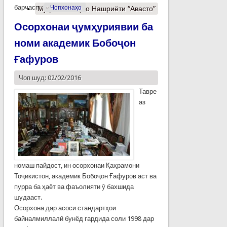
барчасп:
Чопхонаҳо
Муфассалтар
о Нашриёти “Авасто”
Осорхонаи ҷумҳуриявии ба
номи академик Бобоҷон
Ғафуров
Чоп шуд: 02/02/2016
Тавре
аз
номаш пайдост, ин осорхонаи Қаҳрамони
Тоҷикистон, академик Бобоҷон Ғафуров аст ва
пурра ба ҳаёт ва фаъолияти ӯ бахшида
шудааст.
Осорхона дар асоси стандартҳои
байналмиллалӣ бунёд гардида соли 1998 дар