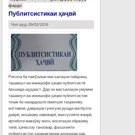
фардо
Публитсистикаи ҳаҷвӣ
Чоп шуд: 09/02/2016
Рисола ба пажўҳиши масъалаҳои пайдоиш,
ташаккул ва инкишофи ҳаҷви публитсистӣ
бахшида шудааст. Дар он масъалаҳои умумии
ташаккул ва инкишофи ҳаҷви публитсистии
тоҷик бо назардошти омилҳои таърихиву
иҷттимоӣ, давраҳои гуногуни рушди матбуоти
даврӣ, анъанаву навоварӣ, махсусияти жанрӣ,
иртиботи мавзўву матн, воситаҳои образиву
типӣ, ҳачвсозу танзовар, фаъолияти
публитсистон-ҳаҷвнигорони алоҳидаи дар