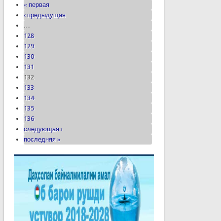
« первая
‹ предыдущая
…
128
129
130
131
132
133
134
135
136
следующая ›
последняя »