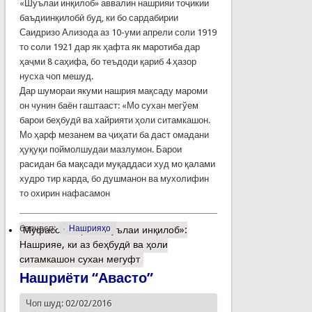
«Шуълаи инқилоб» аввалин нашрияи тоҷикии
баъдиинқилобӣ буд, ки бо сардабирии
Саидризо Ализода аз 10-уми апрели соли 1919
то соли 1921 дар як ҳафта як маротиба дар
ҳаҷми 8 саҳифа, бо теъдоди қариб 4 ҳазор
нусха чоп мешуд.
Дар шумораи якуми нашрия мақсаду мароми
он чунин баён гаштааст: «Мо сухан мегўем
барои беҳбудӣ ва хайрияти ҳоли ситамкашон.
Мо ҳарф мезанем ва ҷиҳати ба даст омадани
ҳуқуқи поймолшудаи мазлумон. Барои
расидан ба мақсади муқаддаси худ мо қалами
худро тир карда, бо душманон ва мухолифин
то охирин нафасамон
барчасп:
Нашрияҳо
Муфассалтар
о «Шуълаи инқилоб»:
Нашрияе, ки аз беҳбудӣ ва ҳоли
ситамкашон сухан мегуфт
Нашриёти “Авасто”
Чоп шуд: 02/02/2016