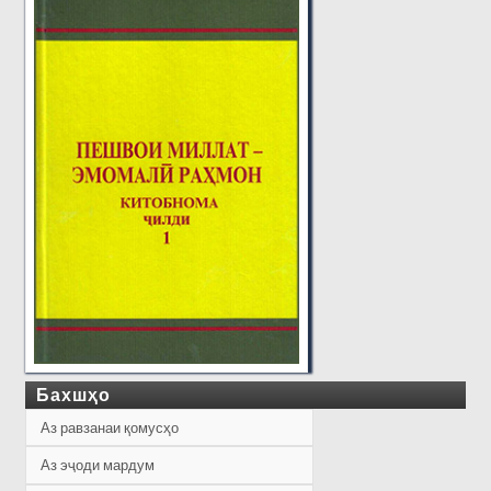
Бахшҳо
Аз равзанаи қомусҳо
Аз эҷоди мардум