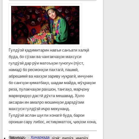
Гулдӯзӣ қадимитарин навъи санъати халқӣ
буда, бо сӯзан ва чангакчаҳои махсуси
гулдӯзӣ дар рӯи матоъҳои гуногун (пӯст,
намад) бо ресмонҳои пахтагӣ, пашмӣ,
абрешимӣ ва нахҳои зариву нуқрагӣ, инчунин
бо сангҳои қиматбаҳо, шадаи майда, мӯҳраҳои
реза, пулакчаҳои рахшон, тангаҳо, марҷону
марворидҳо дастӣ дӯхта мешавад. Ҳоло
аксаран ин амалро мошинҳои дарздӯзии
махсуси гулдӯзӣ иҷро мекунанд.
Гулдӯзӣ аслан шуғли хонагӣ буда, барои
ороиши сару либос, истиқоматгоҳ, ҷиҳози хона,
барчасп:
Ҳунаркада
Муфассалтар
о Гулдӯзӣ: дирӯз, имрӯз,