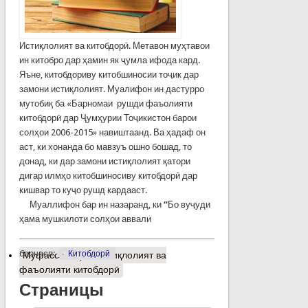
Истиқлолият ва китобдорӣ. Метавон муҳтавои
ин китобро дар ҳамин як ҷумла ифода кард.
Яъне, китобдориву китобшиносии тоҷик дар
замони истиқлолият. Муалифон ин дастурро
мутобиқ ба «Барномаи рушди фаъолияти
китобдорӣ дар Ҷумҳурии Тоҷикистон барои
солҳои 2006-2015» навиштаанд. Ва ҳадаф он
аст, ки хонанда бо мавзуъ ошно бошад, то
донад, ки дар замони истиқлолият қатори
дигар илмҳо китобшиносиву китобдорӣ дар
кишвар то куҷо рушд кардааст.
Муаллифон бар ин назаранд, ки
“
Бо вуҷуди
ҳама мушкилоти солҳои аввали
барчасп:
Китобдорӣ
Муфассалтар
о Истиқлолият ва
фаъолияти китобдорӣ
Страницы