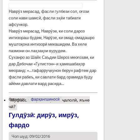
Наврӯз мерасад, фасли гулбези сол, оғози
соли нави шамсӣ, фасли эҳёи табиати
афсункор.
Наврӯз мерасад, Наврӯзе, ки соли дароз
интизораш будем, Нарӯзе, ки омад-омадашро
муштоқона интизорӣ мекашидем. Ва хеле
пазмони он лаҳзаҳои вурудем.
Суханро аз Шайх Саъдии Шероз меоғозам, ки
дар Дебочаи «Гулистон»-и ҳамешабаҳор
меоранд: «...тафарруҷкунон берун рафтем дар
фасли рабеъ, ки савлати бард орамида буду
айёми давлати вард расида...
барчасп:
фарҳангшиносӣ
Муфассалтар
о Тақвими ҷалолӣ, яъне
чӣ?
Гулдӯзӣ: дирӯз, имрӯз,
фардо
Чоп шуд: 09/02/2016