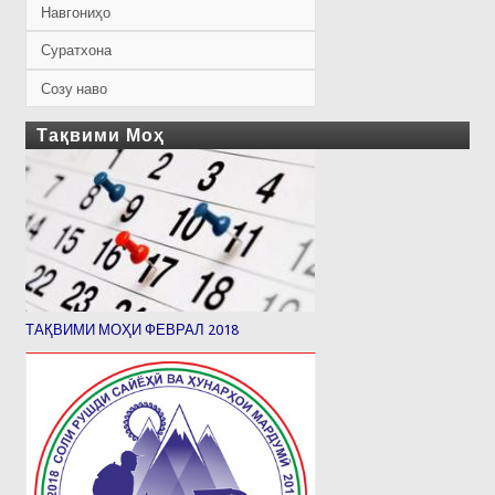
Навгониҳо
Суратхона
Созу наво
Тақвими Моҳ
ТАҚВИМИ МОҲИ ФЕВРАЛ 2018