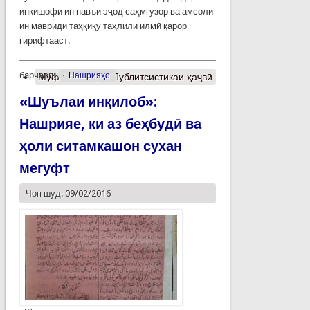
инкишофи ин навъи эҷод саҳмгузор ва амсоли
ин мавриди таҳқиқу таҳлили илмӣ қарор
гирифтааст.
барчасп:
Нашрияҳо
Муфассалтар
о Публитсистикаи ҳаҷвӣ
«Шуълаи инқилоб»:
Нашрияе, ки аз беҳбудӣ ва
ҳоли ситамкашон сухан
мегуфт
Чоп шуд: 09/02/2016