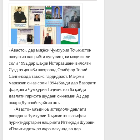
«Авасто», дар миқёси Ҷумҳурии Тоҷикистон
нахустин нашриёти хусусист, ки моҳи июли
соли 1992 дар шаҳри Истаравшани вилояти
Суғд аз ҷониби шаҳрванд Ориёфар Толиб
Сангинзода таъсис гардидааст. Мақоми
марказии он аз соли 1994 (баъди дар Ва­­зо­ра­ти
фарҳанги Ҷум­ҳу­рии Тоҷикистон ба қайди
давлатӣ гирифта шудани оин­но­маи А.) дар
шаҳри Душанбе ҷойгир аст.
«Авасто» баъди ба истиқлоли давлатӣ
расидани Ҷумҳу­рии То­ҷи­кистон вазифаи
пуриқ­ти­дортарин нашриёти Иттиҳоди Шўравӣ
«Политиздат»-ро иҷро мекунад ва дар