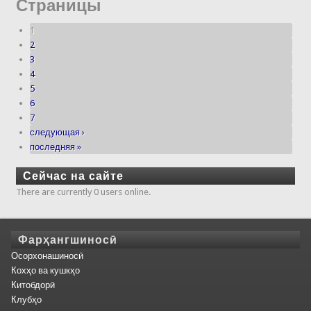
Страницы
1
2
3
4
5
6
7
следующая ›
последняя »
Сейчас на сайте
There are currently 0 users online.
Фарҳангшиносӣ
Осорхонашиносӣ
Кохҳо ва кушкҳо
Китобдорӣ
Клубҳо