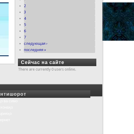
2
3
4
5
6
7
следующая ›
последняя »
Сейчас на сайте
There are currently 0 users online.
нтишорот
о ва симо
хонаҳо
шрияҳо
ернет