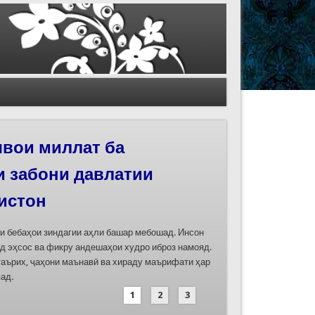
иҳои роҳи абрешим
 феҳристи ЮНЕСКО
д
дасозии ҳуҷҷатҳои номинатсияҳои муштараки
 ҷумла номинатсияи “Роҳи абрешим: гузаргоҳи
и аз ҷониби ҷумҳуриҳои Қазоқистон, Қирғизистон,
иҳод хоҳад шуд
1
2
3