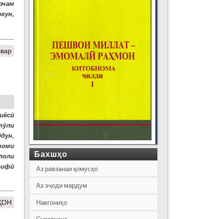
рчам
гун,
швар
иёсӣ
 тӯли
дун,
зоми
Бахшҳо
лоли
рифӣ
Аз равзанаи қомусҳо
Аз эҷоди мардум
ҲОН
Навгониҳо