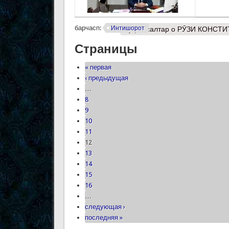
барчасп:
Интишорот
Муфассалтар
о РӮЗИ КОНСТИ
Страницы
« первая
‹ предыдущая
…
8
9
10
11
12
13
14
15
16
…
следующая ›
последняя »