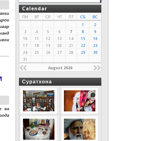
Calendar
анги
ПН
ВТ
СР
ЧТ
ПТ
СБ
ВС
ҷрои
1
2
швар
3
4
5
6
7
8
9
чанд
10
11
12
13
14
15
16
швои
17
18
19
20
21
22
23
24
25
26
27
28
29
30
31
August 2026
И
Суратхона
г ва
зода