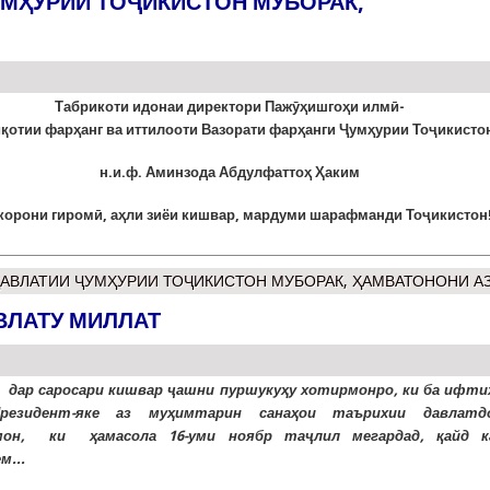
УМҲУРИИ ТОҶИКИСТОН МУБОРАК,
Табрикоти идонаи директори Паж
ӯҳ
ишго
ҳ
и
ил
м
ӣ
-
и
қ
отии
фар
ҳ
анг
ва
иттилоот
и Вазорати фар
ҳ
анги
Ҷ
ум
ҳ
урии
То
ҷ
икисто
н.и.ф. Аминзода Абдулфатто
ҳ
Ҳ
аким
корони гиром
ӣ
, а
ҳ
ли
зиёи
кишвар
,
мардуми
шарафманди
То
ҷ
икистон
ДАВЛАТИИ ҶУМҲУРИИ ТОҶИКИСТОН МУБОРАК, ҲАМВАТОНОНИ АЗ
ВЛАТУ МИЛЛАТ
 дар саросари кишвар ҷашни пуршукуҳу хотирмонро, ки ба ифти
резидент-яке аз муҳимтарин санаҳои таърихии давлатд
мон, ки ҳамасола 16-уми ноябр таҷлил мегардад, қайд к
м...