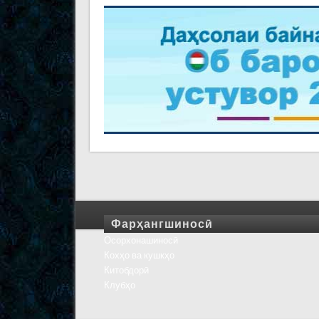
Фарҳангшиносӣ
Осорхонашиносӣ
Кохҳо ва кушкҳо
Китобдорӣ
Клубҳо