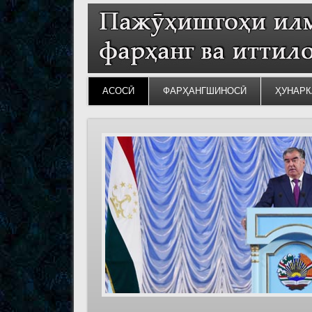
АСОСӢ
ФАРҲАНГШИНОСӢ
ҲУНАРК