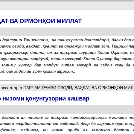
ДАТ ВА ОРМОНҲОИ МИЛЛАТ
 давлатии Тоҷикистон, на танҳо рамзи давлатдорӣ, балки дар 
рамзи озодӣ, ваҳдат, ҳувият ва ормонҳои миллат аст. Таърихи па
р ҳазорсолаҳо дошта, он аз таърихи шуриши Коваи Оҳангар, як
нҳои асотирии мардумӣ, манша мегирад. Коваи Оҳангар дар замоне
 золиму хунхор бар мардум ситам мекард ва садои халқ ба 
ид, бар зидди ин зулм қомат афрохт...
ассалтар
о ПАРЧАМ-РАМЗИ ОЗОДӢ, ВАҲДАТ ВА ОРМОНҲОИ МИЛ
 низоми қонунгузории кишвар
 давлатӣ ин нишоне аз таърихи чандинҳазорсолаи миллати то
авлати соҳибистиқололи мо мебошад. Агар ба сарчашмаҳои таъ
афканем, мебинем, ки қавми ориёӣ аз замонҳои бостон 