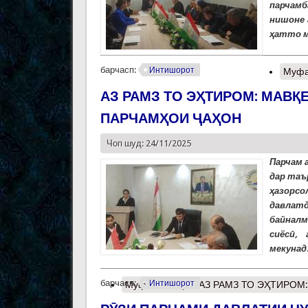
парчамб
нишоне 
ҳатто м
барчасп:
Интишорот
Муфа
АЗ РАМЗ ТО ЭҲТИРОМ: МАВ
ПАРЧАМҲОИ ҶАҲОН
Чоп шуд: 24/11/2025
Парчам 
дар таъ
ҳазорсо
давлат
байналм
сиёсӣ,
мекунад.
барчасп:
Интишорот
Муфассалтар
о АЗ РАМЗ ТО ЭҲТИРОМ