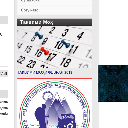
Суратхона
Созу наво
Тақвими Моҳ
н
,
!
ТАҚВИМИ МОҲИ ФЕВРАЛ 2018
ИЗ!
хори
ории
арда