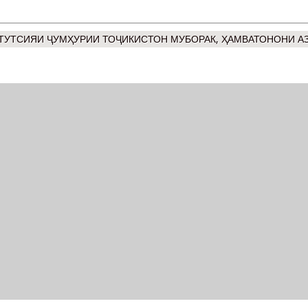
ТУТСИЯИ ҶУМҲУРИИ ТОҶИКИСТОН МУБОРАК, ҲАМВАТОНОНИ АЗ