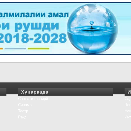
Ҳунаркада
И
Санъати тасвирӣ
Сад
Синамо
Чоп
Театр
На
Рақс
Инт