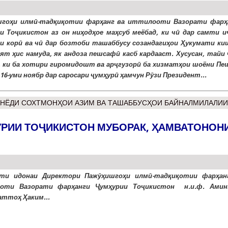
шгоҳи илмӣ-тадқиқотии фарҳанг ва иттилооти Вазорати фарҳ
и Тоҷикистон аз он ниҳодҳое маҳсуб меёбад, ки чӣ дар самти и
и корӣ ва чӣ дар бозтоби ташаббусу созандагиҳои Ҳукумати ки
ят ҳис намуда, як андоза пешсафӣ касб кардааст. Хусусан, тайи 
, ки ба хотири гиромидошт ва арҷгузорӣ ба хизматҳои шоёни Пе
16-уми ноябр дар саросари ҷумҳурӣ ҳамчун Рӯзи Президент...
УНЁДИ СОХТМОНҲОИ АЗИМ ВА ТАШАББУСҲОИ БАЙНАЛМИЛАЛИИ
УРИИ ТОҶИКИСТОН МУБОРАК, ҲАМВАТОНОН
оти идонаи Директори Пажӯҳишгоҳи илмӣ-тадқиқотии фарҳан
оти Вазорати фарҳанги Ҷумҳурии Тоҷикистон
н.и.ф. Амин
ттоҳ Ҳаким...