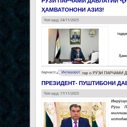
РӮЗИ ПАРЧАМИ ДАВЛАТИИ Ҷ
ҲАМВАТОНОНИ АЗИЗ!
Чоп шуд: 24/11/2025
тад
қ
Ҳ
ам
барчасп:
Интишорот
Муфассалтар
о РӮЗИ ПАРЧАМИ 
ПРЕЗИДЕНТ- ПУШТИБОНИ ДА
Чоп шуд: 17/11/2025
Имрӯзҳо
Рӯзи П
миллиа
истодае