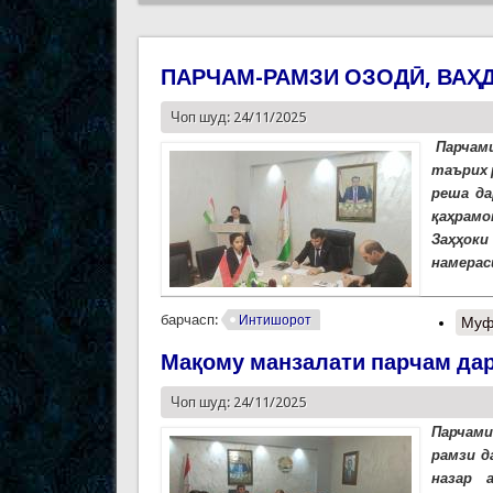
ПАРЧАМ-РАМЗИ ОЗОДӢ, ВАҲ
Чоп шуд: 24/11/2025
Парчами
таърих 
реша да
қаҳрамо
Заҳҳоки
намерас
барчасп:
Интишорот
Муф
Мақому манзалати парчам дар
Чоп шуд: 24/11/2025
Парчами
рамзи д
назар 