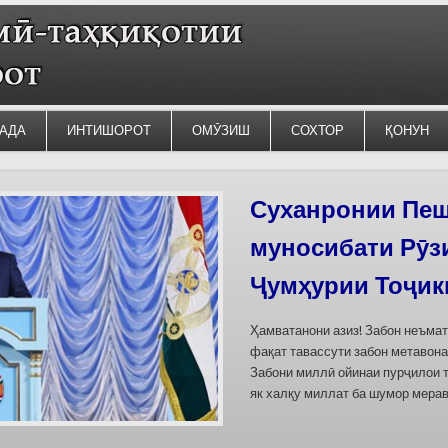
АДА
ИНТИШОРОТ
ОМӮЗИШ
СОХТОР
ҚОНУН
Силсилаи ёдгор
барои сабт дар
омода мешаван
Дар бахшҳои семинар вазъи омо
кишварҳои Осиёи Марказӣ, аз он
минтақавии Фарғона-Сирдарё», к
Тоҷикистон ва Ўзбекистон пешн