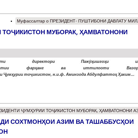
Муфассалтар
о ПРЕЗИДЕНТ- ПУШТИБОНИ ДАВЛАТУ МИЛ
И ТОҶИКИСТОН МУБОРАК, ҲАМВАТОНОНИ
рикоти директори Пажӯҳишгоҳи ил
иқотии фарҳанг ва иттилооти Вазор
и Ҷумҳурии тоҷикистон, н.и.ф. Аминзода Абдулфаттоҳ Ҳаким...
ЕЗИДЕНТИ ҶУМҲУРИИ ТОҶИКИСТОН МУБОРАК, ҲАМВАТОНОНИ АЗ
ЁДИ СОХТМОНҲОИ АЗИМ ВА ТАШАББУСҲОИ
ОН