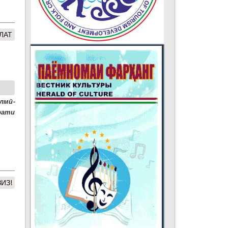
ЛАТ
мӣ-
ати
ИЗ!