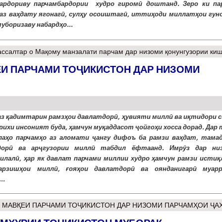
ардориву парчамбардории худро гиромӣ доштанд. Зеро ки па
аз ваҳдату ягонагӣ, сулҳу осоиштагӣ, иттиҳоди миллатҳои гуно
уборизаву набардҳо...
ссалтар
о Мақому манзалати парчам дар низоми қонунгузории ки
ҚЕИ ПАРЧАМИ ТОҶИКИСТОН ДАР НИЗОМИ
аз қадимтарин рамзҳои давлатдорӣ, ҳувияти миллӣ ва иқтидори с
рихи инсоният буда, ҳамчун муқаддасот ҷойгоҳи хосса дорад. Дар
лаҳо парчамҳо аз аломати ҷангу дифоъ ба рамзи ваҳдат, тамад
дорӣ ва арҷгузории миллӣ табдил ёфтаанд. Имрӯз дар ни
илалӣ, ҳар як давлат парчами миллии худро ҳамчун рамзи истиқ
 арзишҳои миллӣ, ғояҳои давлатдорӣ ва оянданигарӣ муар
..
: МАВҚЕИ ПАРЧАМИ ТОҶИКИСТОН ДАР НИЗОМИ ПАРЧАМҲОИ ҶА