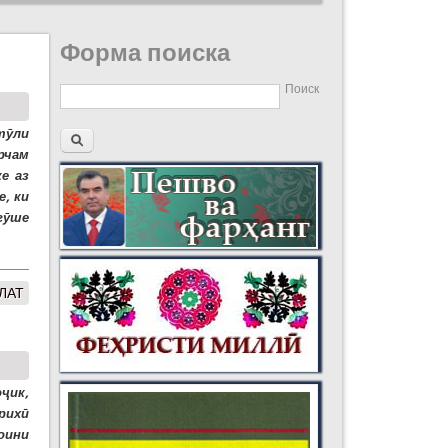
Форма поиска
Поиск
тӯли
рчам
е аз
, ки
гӯше
ЛАТ
ҷик,
рихӣ
оини