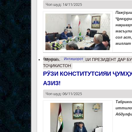
Чоп шуд: 14/11/2025
Пажӯҳи
Ҷумҳури
нақшаҳо
масъули
сол аст
миллат 
барчасп:
Интишорот
Муфассалтар
о НАҚШИ ПРЕЗИДЕНТ ДАР Б
ТОҶИКИСТОН
РӮЗИ КОНСТИТУТСИЯИ ҶУМҲ
АЗИЗ!
Чоп шуд: 06/11/2025
Табрик
иттило
Абдулфа