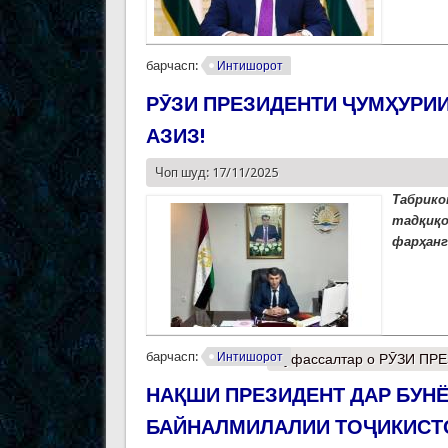
барчасп:
Интишорот
РӮЗИ ПРЕЗИДЕНТИ ҶУМҲУРИ
АЗИЗ!
Чоп шуд: 17/11/2025
Таб
тадқ
фарҳанг
барчасп:
Интишорот
Муфассалтар
о РӮЗИ ПР
НАҚШИ ПРЕЗИДЕНТ ДАР БУН
БАЙНАЛМИЛАЛИИ ТОҶИКИСТ